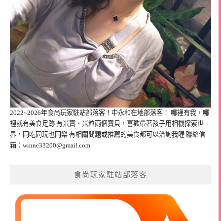
2022~2026年食尚玩家駐站部落客！中永和在地部落客！ 哪裡有我，哪
裡就有美食足跡 有米寶、米粒兩個寶貝，喜歡帶著孩子用相機探索世
界，同吃同玩也同樂 有相關問題或推薦的美食都可以洽詢我喔 聯絡信
箱：
winne33200@gmail.com
食尚玩家駐站部落客