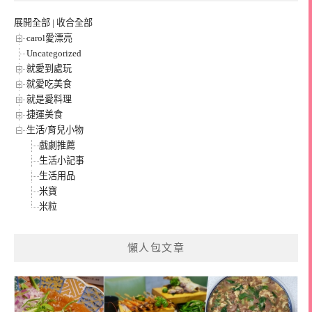
展開全部
|
收合全部
carol愛漂亮
Uncategorized
就愛到處玩
就愛吃美食
就是愛料理
捷運美食
生活/育兒小物
戲劇推薦
生活小記事
生活用品
米寶
米粒
懶人包文章