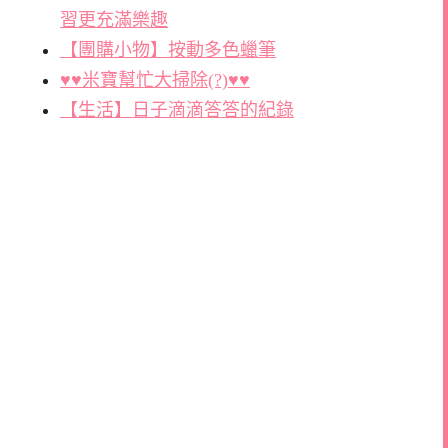
習更充滿樂趣
【團購小物】按動多色蠟筆
♥♥米寶幫忙大掃除(?)♥♥
【生活】日子滴滴答答的紀錄