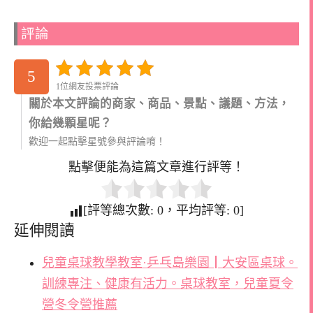
評論
5
1位網友投票評論
關於本文評論的商家、商品、景點、議題、方法，
你給幾顆星呢？
歡迎一起點擊星號參與評論唷！
點擊便能為這篇文章進行評等！
[評等總次數:
0
，平均評等:
0
]
延伸閱讀
兒童桌球教學教室·乒乓島樂園┃大安區桌球。
訓練專注、健康有活力。桌球教室，兒童夏令
營冬令營推薦