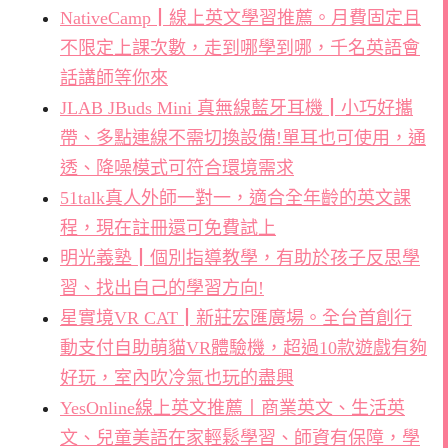
NativeCamp┃線上英文學習推薦。月費固定且
不限定上課次數，走到哪學到哪，千名英語會
話講師等你來
JLAB JBuds Mini 真無線藍牙耳機┃小巧好攜
帶、多點連線不需切換設備!單耳也可使用，通
透、降噪模式可符合環境需求
51talk真人外師一對一，適合全年齡的英文課
程，現在註冊還可免費試上
明光義塾┃個別指導教學，有助於孩子反思學
習、找出自己的學習方向!
星實境VR CAT┃新莊宏匯廣場。全台首創行
動支付自助萌貓VR體驗機，超過10款遊戲有夠
好玩，室內吹冷氣也玩的盡興
YesOnline線上英文推薦丨商業英文、生活英
文、兒童美語在家輕鬆學習、師資有保障，學