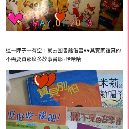
這一陣子一有空，就去圖書館借書♥♥其實家裡真的
不需要買那麼多故事書耶~哈哈哈