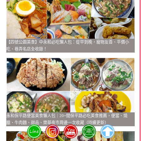
【四號公園美食】中永和必吃懶人包：從早到晚，寵物友善、平價小
吃、巷弄名店全收錄！
永和保平路便當美食懶人包｜20+間保平路必吃美食推薦，便當、燒
臘、牛肉麵、甜品、樂華夜市周邊一次收藏（持續更新）