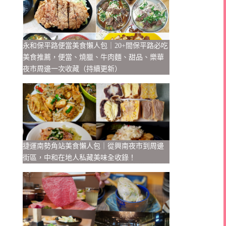
永和保平路便當美食懶人包｜20+間保平路必吃
美食推薦，便當、燒臘、牛肉麵、甜品、樂華
夜市周邊一次收藏（持續更新）
捷運南勢角站美食懶人包｜從興南夜市到周邊
街區，中和在地人私藏美味全收錄！