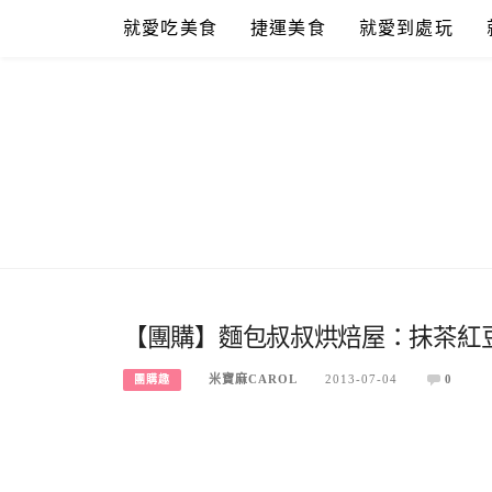
Skip
就愛吃美食
捷運美食
就愛到處玩
to
content
【團購】麵包叔叔烘焙屋：抹茶紅
米寶麻CAROL
2013-07-04
0
團購趣