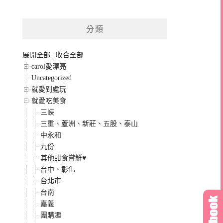
分類
展開全部
|
收合全部
carol愛漂亮
Uncategorized
就愛到處玩
就愛吃美食
三峽
三重、蘆洲、新莊、五股、泰山
中永和
九份
其他甜食嘗鮮♥
台中、彰化
台北市
台南
嘉義
團購趣