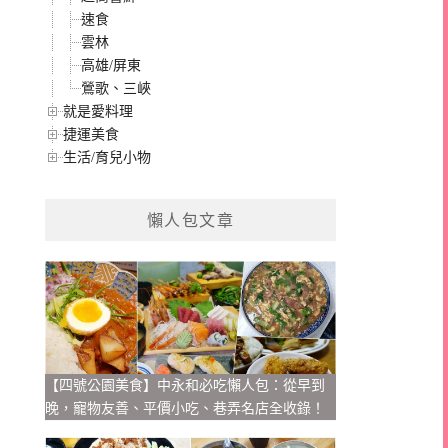
速食
雲林
高雄/屏東
鶯歌、三峽
就是愛料理
捷運美食
生活/育兒小物
懶人包文章
【四號公園美食】中永和必吃懶人包：從早到
晚，寵物友善、平價小吃、巷弄名店全收錄！