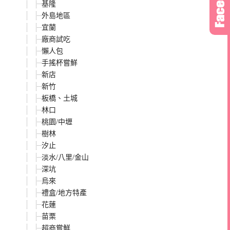
基隆
外島地區
宜蘭
廠商試吃
懶人包
手搖杯嘗鮮
新店
新竹
板橋、土城
林口
桃園/中壢
樹林
汐止
淡水/八里/金山
深坑
烏來
禮盒/地方特產
花蓮
苗栗
超商嘗鮮