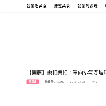
Skip
就愛吃美食
捷運美食
就愛到處玩
to
content
【團購】樂扣樂扣：單向排氣閥玻
米寶麻CAROL
2013-03-25
0
團購趣