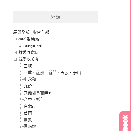
分類
展開全部
|
收合全部
carol愛漂亮
Uncategorized
就愛到處玩
就愛吃美食
三峽
三重、蘆洲、新莊、五股、泰山
中永和
九份
其他甜食嘗鮮♥
台中、彰化
台北市
台南
嘉義
團購趣