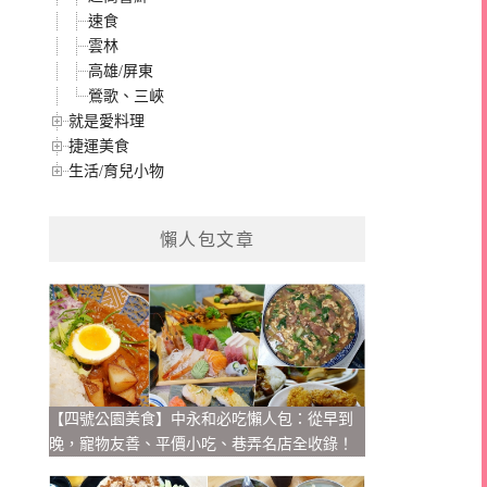
速食
雲林
高雄/屏東
鶯歌、三峽
就是愛料理
捷運美食
生活/育兒小物
懶人包文章
【四號公園美食】中永和必吃懶人包：從早到
晚，寵物友善、平價小吃、巷弄名店全收錄！