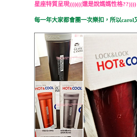
星座特質呈現))))(((還是說媽媽性格??))))
每一年大家都會團一次樂扣，所以caro