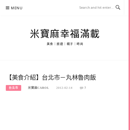
Skip
MENU
to
content
米寶麻幸福滿載
美食｜旅遊｜親子｜時尚
【美食介紹】台北市－丸林魯肉飯
台北市
米寶麻CAROL
2012-02-14
7