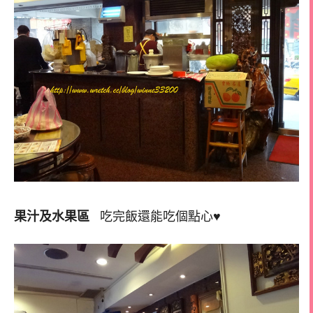
果汁及水果區
吃完飯還能吃個點心♥