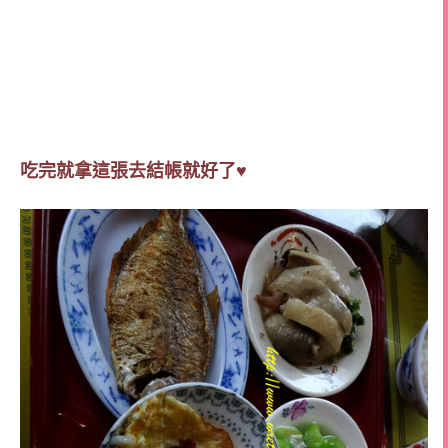
吃完就拿這張去結帳就好了♥