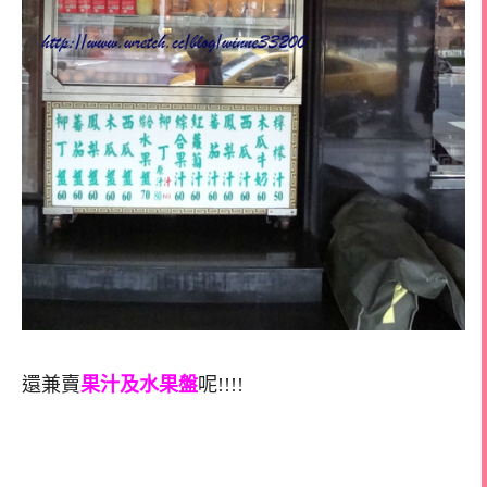
還兼賣
果汁及水果盤
呢!!!!