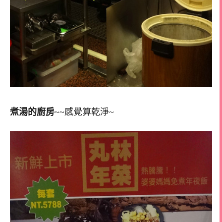
煮湯的廚房
~~感覺算乾淨~