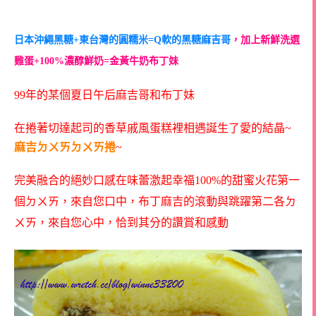
日本沖繩黑糖+東台灣的圓糯米=Q軟的黑糖麻吉哥
，加上新鮮洗選
雞蛋+100%濃醇鮮奶=金黃牛奶布丁妹
99年的某個夏日午后麻吉哥和布丁妹
在捲著切達起司的香草戚風蛋糕裡相遇誕生了愛的結晶~
麻吉ㄉㄨㄞㄉㄨㄞ捲
~
完美融合的絕妙口感在味蕾激起幸福100%的甜蜜火花第一
個ㄉㄨㄞ，來自您口中，布丁麻吉的滾動與跳躍第二各ㄉ
ㄨㄞ，來自您心中，恰到其分的讚賞和感動