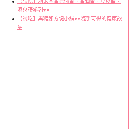
【試吃】羽禾茶香迷你蛋、香滷蛋、鳥皮蛋、
溫泉蛋系列♥♥
【試吃】黑糖如方塊小舖♥♥隨手可得的健康飲
品