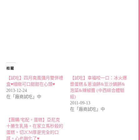
相關
【試吃】四月南風彌月雙併禮
【試吃】幸福咬一口：冰火爆
盒♥細緻可口甜甜在心頭♥
漿蛋糕＆蔥油餅&豆沙鍋餅&
2013-12-24
泡菜&辣椒醬 (中西綜合體驗
在「廠商試吃」中
組)
2011-09-13
在「廠商試吃」中
【團購/宅配。蛋糕】亞尼克
十勝生乳捲。在家立馬秒殺的
蛋糕。切2CM厚是完全的口
感。心也融化了♥