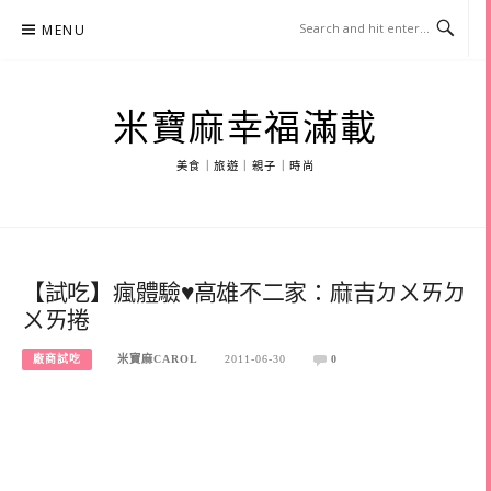
Skip
MENU
to
content
米寶麻幸福滿載
美食｜旅遊｜親子｜時尚
【試吃】瘋體驗♥高雄不二家：麻吉ㄉㄨㄞㄉ
ㄨㄞ捲
廠商試吃
米寶麻CAROL
2011-06-30
0