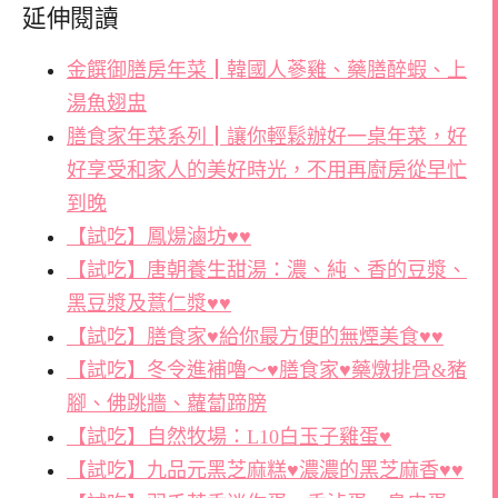
延伸閱讀
金饌御膳房年菜┃韓國人蔘雞、藥膳醉蝦、上
湯魚翅盅
膳食家年菜系列┃讓你輕鬆辦好一桌年菜，好
好享受和家人的美好時光，不用再廚房從早忙
到晚
【試吃】鳳煬滷坊♥♥
【試吃】唐朝養生甜湯：濃、純、香的豆漿、
黑豆漿及薏仁漿♥♥
【試吃】膳食家♥給你最方便的無煙美食♥♥
【試吃】冬令進補嚕～♥膳食家♥藥燉排骨&豬
腳、佛跳牆、蘿蔔蹄膀
【試吃】自然牧場：L10白玉子雞蛋♥
【試吃】九品元黑芝麻糕♥濃濃的黑芝麻香♥♥