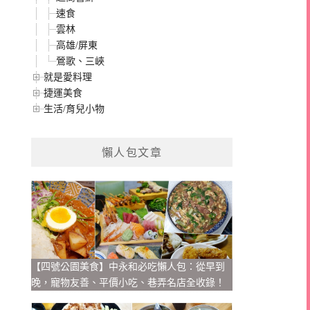
速食
雲林
高雄/屏東
鶯歌、三峽
就是愛料理
捷運美食
生活/育兒小物
懶人包文章
【四號公園美食】中永和必吃懶人包：從早到
晚，寵物友善、平價小吃、巷弄名店全收錄！