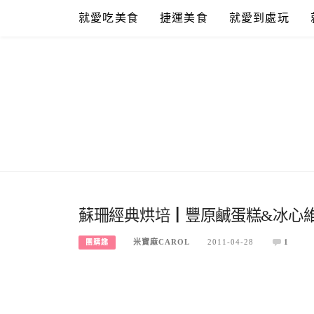
Skip
就愛吃美食
捷運美食
就愛到處玩
to
content
蘇珊經典烘培┃豐原鹹蛋糕&冰心
米寶麻CAROL
2011-04-28
1
團購趣