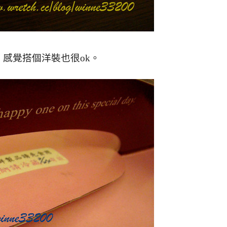
感覺搭個洋裝也很ok。