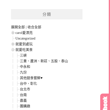
分類
展開全部
|
收合全部
carol愛漂亮
Uncategorized
就愛到處玩
就愛吃美食
三峽
三重、蘆洲、新莊、五股、泰山
中永和
九份
其他甜食嘗鮮♥
台中、彰化
台北市
台南
嘉義
團購趣