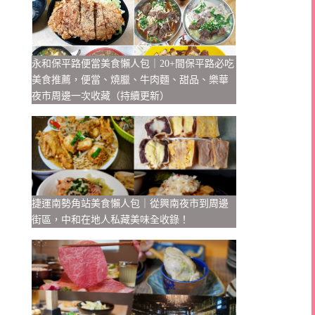
永和保平路便當美食懶人包｜20+間保平路必吃
美食推薦，便當、燒臘、牛肉麵、甜品、樂華
夜市周邊一次收藏（持續更新）
捷運南勢角站美食懶人包｜從興南夜市到周邊
街區，中和在地人私藏美味全收錄！