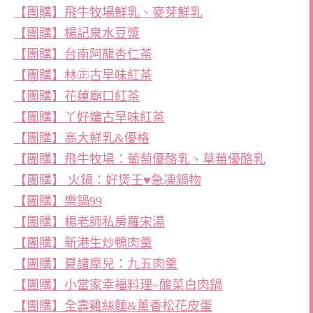
【團購】飛牛牧場鮮乳、麥芽鮮乳
【團購】楊記泉水豆漿
【團購】台南阿龍杏仁茶
【團購】林㊣古早味紅茶
【團購】花蓮廟口紅茶
【團購】丫好嬸古早味紅茶
【團購】高大鮮乳&優格
【團購】飛牛牧場：葡萄優酪乳、草莓優酪乳
【團購】 火鍋：好煲王♥急凍鍋物
【團購】樂鍋99
【團購】楊老師私房羅宋湯
【團購】新港生炒鴨肉羹
【團購】夏譜摩兒：九五肉羹
【團購】小當家幸福料理~酸菜白肉鍋
【團購】全壽雞絲麵&薰香松花皮蛋