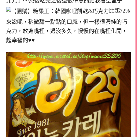
光光了~~然後吃完之後還很得意的給我看空盒子
比起72%
來說呢，稍微甜一點點的口感，但一樣很濃純的巧
克力，放進嘴裡，過沒多久，慢慢的在嘴裡化開，
超幸福的♥♥