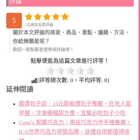
評論
5
1位網友投票評論
關於本文評論的商家、商品、景點、議題、方法，
你給幾顆星呢？
歡迎一起點擊星號參與評論唷！
點擊便能為這篇文章進行評等！
[評等總次數:
0
，平均評等:
0
]
延伸閱讀
龍潭包子店｜15元銅板價包子推薦，在地人氣
早餐、冷凍備糧超方便，宜蘭必吃包子小吃
Cona’s 妮娜巧克力｜南投巧克力伴手禮推薦，
ICA世界巧克力得獎品牌，送禮自用都值得收