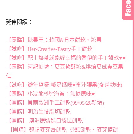
延伸閱讀：
【團購】糖果王：韓國&日本餅乾、糖果
【試吃】Her-Creative-Pastry手工餅乾
【試吃】配上熱茶就能好幸福的喬伊的手工餅乾♥♥
【團購】河記糖坊：夏豆軟酥糖&烘焙夏威夷豆果
仁
【試吃】辦年貨囉!哦是媽咪♥蜜汁腰果(麥芽糖味)
【團購】小浣熊“烤”海苔：焦糖原味♥
【團購】貝爾歐洲手工餅乾(99/05/26新增)
【團購】明治生技脂切餅乾
【團購】 澳洲原裝進口袋鼠餅乾
【團購】魏記麥芽膏餅乾~骨頭餅乾、麥芽糖餅