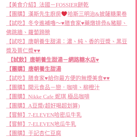
【美食介紹】法國－FOSSIER餅乾
【團購】漢斯先生廚房
哈斯三明治&披薩糖果卷
【試吃】冬令進補嚕～♥膳食家♥藥燉排骨&豬腳、
佛跳牆、蘿蔔蹄膀
【試吃】唐朝養生甜湯：濃、純、香的豆漿、黑豆
漿及薏仁漿♥♥
【試飲】唐朝養生甜湯－網路糖水店♥
【團購】唐朝養生甜湯
【試吃】膳食家♥給你最方便的無煙美食♥♥
【團購】開元食品－戀．咖啡、柳橙汁
【團購】Nikke Cafe 妮琪 極品咖啡
【團購】A豆漿(超好喝超划算)
【嘗鮮】7-ELEVEN哈密瓜牛乳
【嘗鮮】7-ELEVEN地瓜牛乳
【團購】于記杏仁豆腐