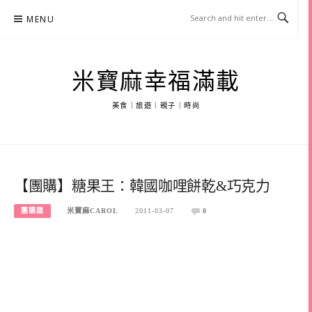
Skip
MENU
to
content
米寶麻幸福滿載
美食｜旅遊｜親子｜時尚
【團購】糖果王：韓國咖哩餅乾&巧克力
團購趣
米寶麻CAROL
2011-03-07
0