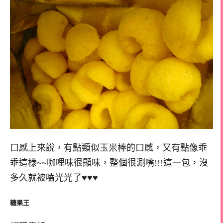
口感上來說，有點類似玉米棒的口感，又有點像乖
乖這樣~~咖哩味很顯味，整個很涮嘴!!!這一包，沒
多久就被嗑光光了♥♥♥
糖果王