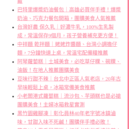
藏
巴特里爆漿奶油餐包｜高雄必買伴手禮！爆漿
奶油、巧克力餐包開箱，團購美食人氣推薦
台灣好農 保久乳｜好濃牛乳，100%生乳製
成，常溫保存9個月，孩子營養補充更方便！
中祥麵 乾拌麵｜姥姥炸醬麵、台灣小調擔仔
麵，7分鐘快速上桌，常溫宅配備糧推薦
阿琴蘿蔔糕｜土城美食，必吃草仔粿、碗粿、
油飯！在地人推薦團購美食
豆味行甜不辣｜台北中正區人氣老店，20年古
早味輕鬆上桌，冰箱常備美食推薦
小老闆港式蘿蔔糕｜流沙包、芋頭糕也是必搶
團購美食！主婦冰箱救星實測
黑竹園雞腳凍｜彰化員林40年老字號冰鎮滷
味，甘甜入味不死鹹！團購伴手禮必敗！