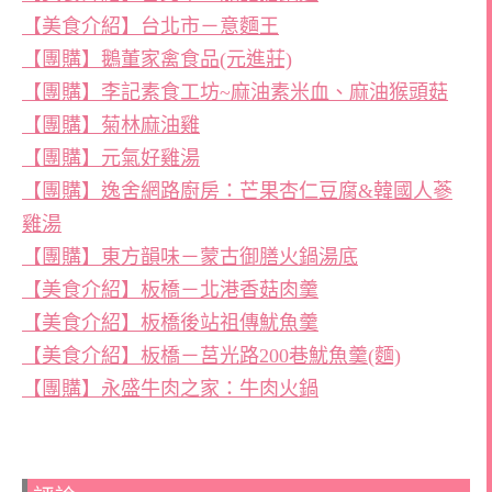
【美食介紹】台北市－意麵王
【團購】鵝董家禽食品(元進莊)
【團購】李記素食工坊~麻油素米血、麻油猴頭菇
【團購】菊林麻油雞
【團購】元氣好雞湯
【團購】逸舍網路廚房：芒果杏仁豆腐&韓國人蔘
雞湯
【團購】東方韻味－蒙古御膳火鍋湯底
【美食介紹】板橋－北港香菇肉羹
【美食介紹】板橋後站祖傳魷魚羹
【美食介紹】板橋－莒光路200巷魷魚羹(麵)
【團購】永盛牛肉之家：牛肉火鍋