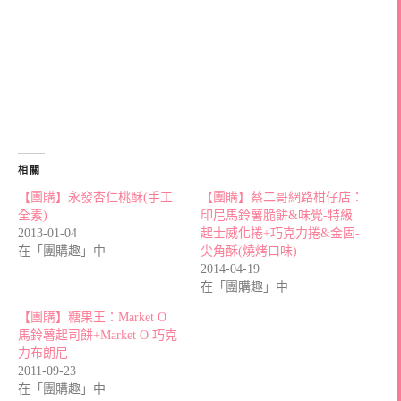
相關
【團購】永發杏仁桃酥(手工
【團購】蔡二哥網路柑仔店：
全素)
印尼馬鈴薯脆餅&味覺-特級
2013-01-04
起士威化捲+巧克力捲&金固-
在「團購趣」中
尖角酥(燒烤口味)
2014-04-19
在「團購趣」中
【團購】糖果王：Market O
馬鈴薯起司餅+Market O 巧克
力布朗尼
2011-09-23
在「團購趣」中