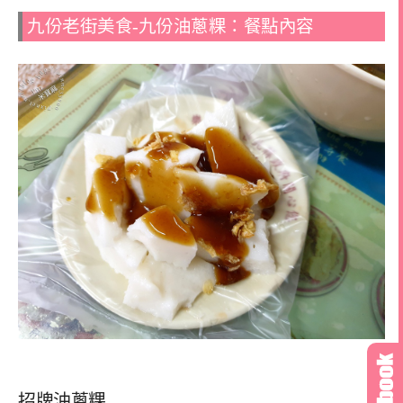
九份老街美食-九份油蔥粿：餐點內容
招牌油蔥粿