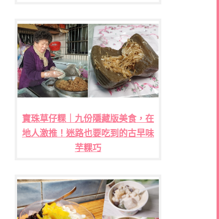
寶珠草仔粿｜九份隱藏版美食，在
地人激推！迷路也要吃到的古早味
芋粿巧