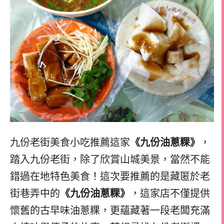
九份老街美食小吃推薦這家
《九份油蔥粿》
，
踏入九份老街，除了欣賞山城美景，當然不能
錯過在地特色美食！這次要推薦的是藏匿於老
街巷弄中的
《九份油蔥粿》
，這家店不僅提供
懷舊的古早味油蔥粿，更蘊藏著一段老闆充滿