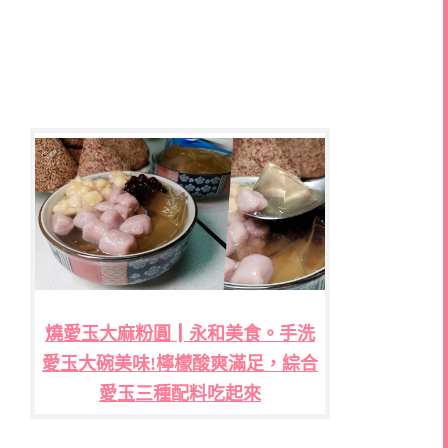
燒愛玉大麻粉圓┃永和美食。手洗
愛玉大碗美味!檸檬酸爽滿足，綜合
愛玉三種配料吃起來