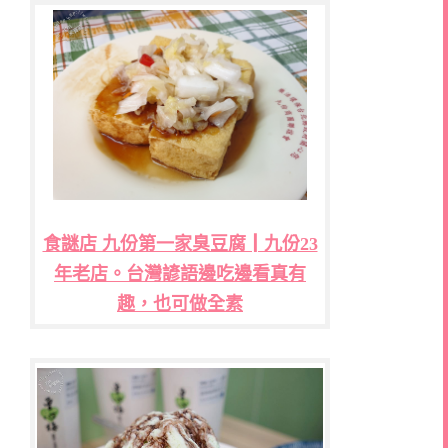
食謎店 九份第一家臭豆腐┃九份23
年老店。台灣諺語邊吃邊看真有
趣，也可做全素