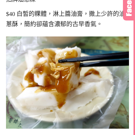
$40 白皙的粿體，淋上醬油膏，撒上少許的油
蔥酥，簡約卻蘊含濃郁的古早香氣。