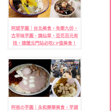
阿斌芋圓｜台北美食，免衝九份，
古早味芋圓、燒仙草、豆花百元有
找，捷運北門站必吃CP值美食！
阿爸の芋圓｜永和樂華美食，芋頭