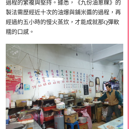
過程的繁複與堅持。據悉，《九份油蔥粿》的
製法需歷經近十次的油爆與鋪米醬的過程，再
經過約五小時的慢火蒸炊，才能成就那Q彈軟
糯的口感。