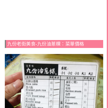
九份老街美食-九份油蔥粿：菜單價格