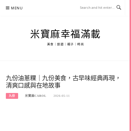
Skip
MENU
to
content
米寶麻幸福滿載
美食｜旅遊｜親子｜時尚
九份油蔥粿｜九份美食，古早味經典再現，
清爽口感與在地故事
九份
米寶麻CAROL
2026-05-11