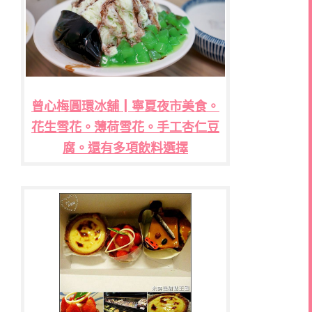
曾心梅圓環冰舖┃寧夏夜市美食。
花生雪花。薄荷雪花。手工杏仁豆
腐。還有多項飲料選擇