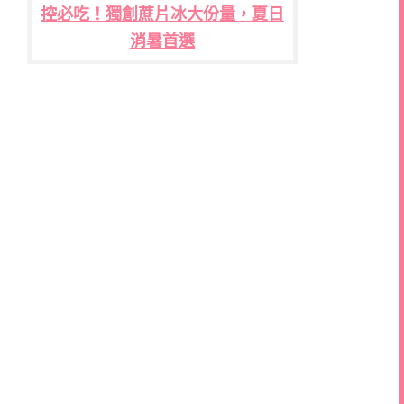
控必吃！獨創蔗片冰大份量，夏日
消暑首選