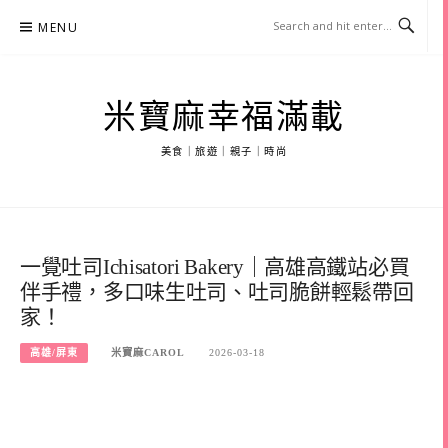
Skip
MENU
to
content
米寶麻幸福滿載
美食｜旅遊｜親子｜時尚
一覺吐司Ichisatori Bakery｜高雄高鐵站必買
伴手禮，多口味生吐司、吐司脆餅輕鬆帶回
家！
高雄/屏東
米寶麻CAROL
2026-03-18