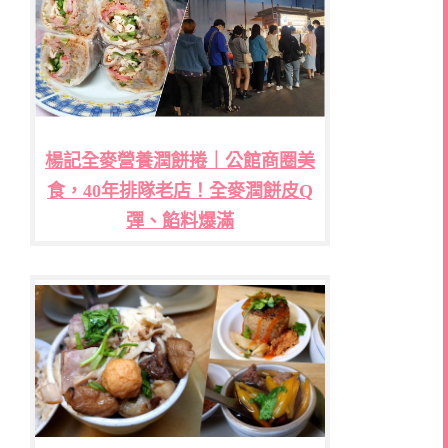
楊記全麥營養潤餅捲｜公館商圈美
食，40年排隊老店！全麥潤餅皮Q
彈、餡料爆滿