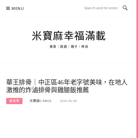
Skip
MENU
to
content
米寶麻幸福滿載
美食｜旅遊｜親子｜時尚
華王排骨｜中正區46年老字號美味，在地人
激推的炸滷排骨與雞腿飯推薦
台北市
米寶麻CAROL
2026-06-08