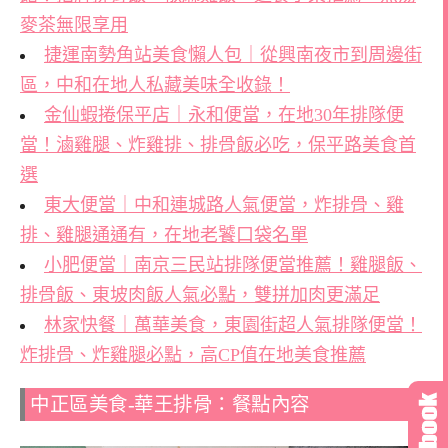
麥茶無限享用
捷運南勢角站美食懶人包｜從興南夜市到周邊街
區，中和在地人私藏美味全收錄！
金仙蝦捲保平店｜永和便當，在地30年排隊便
當！滷雞腿、炸雞排、排骨飯必吃，保平路美食首
選
東大便當｜中和連城路人氣便當，炸排骨、雞
排、雞腿通通有，在地老饕口袋名單
小肥便當｜南京三民站排隊便當推薦！雞腿飯、
排骨飯、東坡肉飯人氣必點，雙拼加肉更滿足
林家快餐｜萬華美食，東園街超人氣排隊便當！
炸排骨、炸雞腿必點，高CP值在地美食推薦
中正區美食-華王排骨：餐點內容