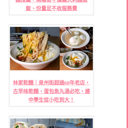
麵推薦，南陽街平價義大利麵燉
飯、份量足不收服務費
林家乾麵｜泉州街超過60年老店，
古早味乾麵、蛋包魚丸湯必吃，建
中學生從小吃到大！