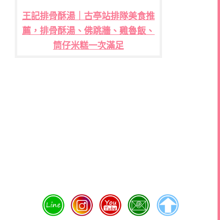
王記排骨酥湯｜古亭站排隊美食推
薦，排骨酥湯、佛跳牆、雞魯飯、
筒仔米糕一次滿足