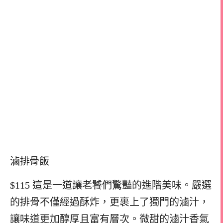
滷排骨飯
$115 這是一道讓老饕們驚豔的進階美味。嚴選
的排骨不僅經過酥炸，更裹上了獨門的滷汁，
讓味道更加醇厚且富有層次。微甜的滷汁香氣