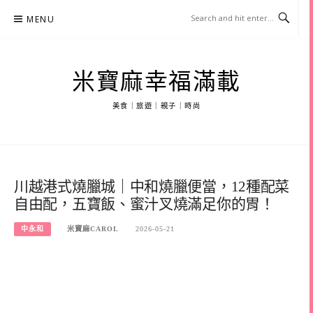
Skip
MENU
to
content
米寶麻幸福滿載
美食｜旅遊｜親子｜時尚
川越港式燒臘城｜中和燒臘便當，12種配菜
自由配，五寶飯、蜜汁叉燒滿足你的胃！
中永和
米寶麻CAROL
2026-05-21