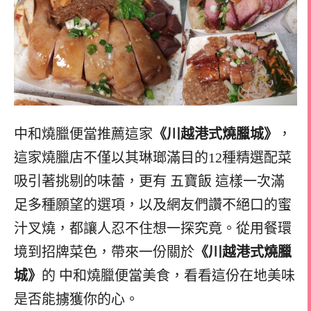
中和燒臘便當推薦這家
《川越港式燒臘城》
，
這家燒臘店不僅以其琳瑯滿目的12種精選配菜
吸引著挑剔的味蕾，更有 五寶飯 這樣一次滿
足多種願望的選項，以及網友們讚不絕口的蜜
汁叉燒，都讓人忍不住想一探究竟。從用餐環
境到招牌菜色，帶來一份關於
《川越港式燒臘
城》
的 中和燒臘便當美食，看看這份在地美味
是否能擄獲你的心。