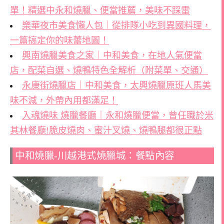
單！精選中永和燒臘、便當推薦，美味不踩雷
樂華夜市美食懶人包｜從排隊小吃到異國料理，
一篇搞定你的味蕾地圖！
興南燒臘美食之家｜中和美食，在地人氣便當
店，配菜自選、燒鴨特色全解析（附菜單、交通）
永康街燒臘店｜中和美食，太興燒臘原班人馬美
味不減，外帶內用都滿足！
入魂燒味 燒臘餐廳｜永和燒臘便當，曾任職於米
其林餐廳!脆皮燒肉、蜜汁叉燒、燒鴨腿都很正點
中和燒臘-川越港式燒臘城：餐點內容