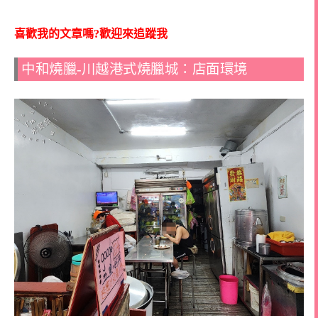
喜歡我的文章嗎?歡迎來追蹤我
中和燒臘-川越港式燒臘城：店面環境