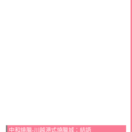
中和燒臘-川越港式燒臘城：結語