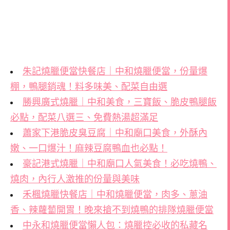
朱記燒臘便當快餐店｜中和燒臘便當，份量爆
棚，鴨腿銷魂！料多味美、配菜自由選
勝興廣式燒臘｜中和美食，三寶飯、脆皮鴨腿飯
必點，配菜八選三、免費熱湯超滿足
蕭家下港脆皮臭豆腐｜中和廟口美食，外酥內
嫩、一口爆汁！麻辣豆腐鴨血也必點！
豪記港式燒臘｜中和廟口人氣美食！必吃燒鴨、
燒肉，內行人激推的份量與美味
禾楓燒臘快餐店｜中和燒臘便當，肉多、蔥油
香、辣蘿蔔開胃！晚來搶不到燒鴨的排隊燒臘便當
中永和燒臘便當懶人包：燒臘控必收的私藏名