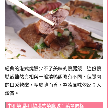
經典的港式燒臘少不了美味的鴨腿飯。這份鴨
腿飯雖然賣相與一般燒鴨飯略有不同，但腿肉
的口感軟嫩，鴨皮薄而香，整體風味依然令人
讚賞。
中和燒臘-川越港式燒臘城：菜單價格