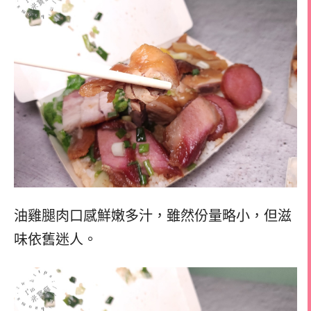
油雞腿肉口感鮮嫩多汁，雖然份量略小，但滋
味依舊迷人。