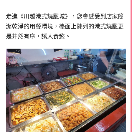
走進《川越港式燒臘城》，您會感受到店家簡
潔乾淨的用餐環境，檯面上陳列的港式燒臘更
是井然有序，誘人食慾。