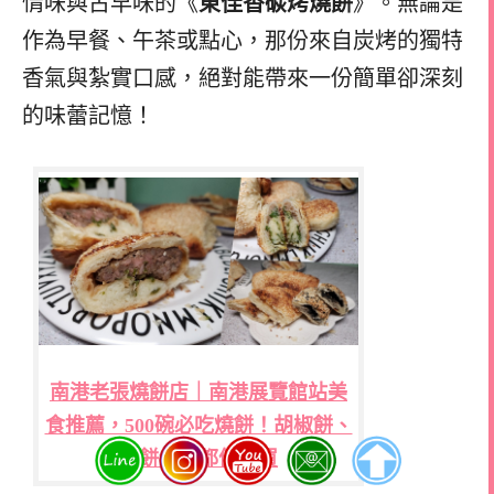
情味與古早味的《
東佳香碳烤燒餅
》。無論是
作為早餐、午茶或點心，那份來自炭烤的獨特
香氣與紮實口感，絕對能帶來一份簡單卻深刻
的味蕾記憶！
南港老張燒餅店｜南港展覽館站美
食推薦，500碗必吃燒餅！胡椒餅、
酥餅每款都值得買