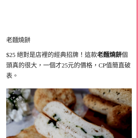
老麵燒餅
$25 絕對是店裡的經典招牌！這款
老麵燒餅
個
頭真的很大，一個才25元的價格，CP值簡直破
表。