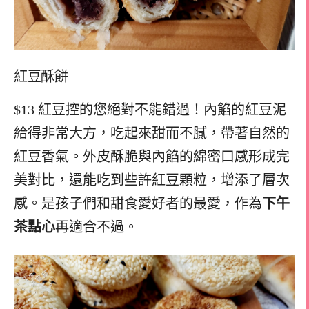
紅豆酥餅
$13 紅豆控的您絕對不能錯過！內餡的紅豆泥
給得非常大方，吃起來甜而不膩，帶著自然的
紅豆香氣。外皮酥脆與內餡的綿密口感形成完
美對比，還能吃到些許紅豆顆粒，增添了層次
感。是孩子們和甜食愛好者的最愛，作為
下午
茶點心
再適合不過。