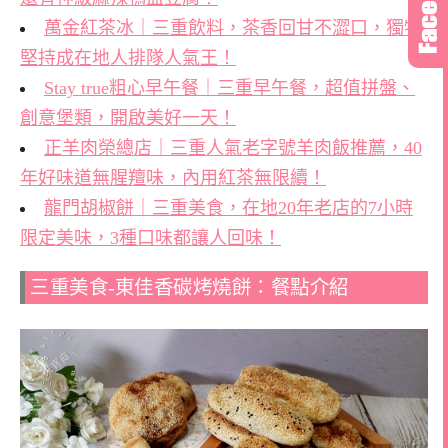
萬金紅茶冰｜三重飲料，茶香回甘不澀口，獨特
堅持成在地人排隊人氣王！
Stay true粗心早午餐｜三重早午餐，超值拼盤、
創意堡類，開啟美好一天！
正羊肉榮總店｜三重人氣老字號羊肉飯推薦，40
年好味道無腥羶味，內用紅茶無限續！
龍門胡椒餅｜三重美食，在地20年老店的7小時
限定美味，3種口味都讓人回味！
三重美食-東佳香碳烤燒餅：餐點介紹