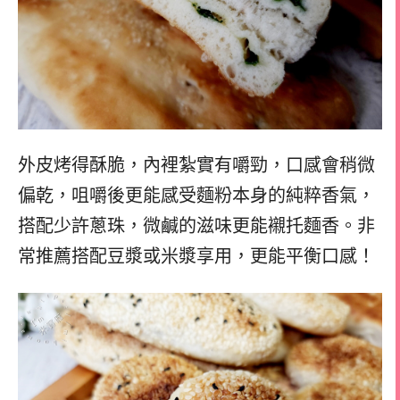
外皮烤得酥脆，內裡紮實有嚼勁，口感會稍微
偏乾，咀嚼後更能感受麵粉本身的純粹香氣，
搭配少許蔥珠，微鹹的滋味更能襯托麵香。非
常推薦搭配豆漿或米漿享用，更能平衡口感！