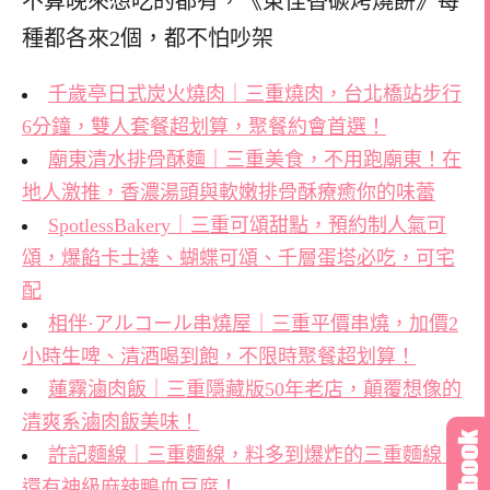
不算晚來想吃的都有，
《東佳香碳烤燒餅》每
種都各來2個，
都不怕吵架
千歲亭日式炭火燒肉｜三重燒肉，台北橋站步行
6分鐘，雙人套餐超划算，聚餐約會首選！
廟東清水排骨酥麵｜三重美食，不用跑廟東！在
地人激推，香濃湯頭與軟嫩排骨酥療癒你的味蕾
SpotlessBakery｜三重可頌甜點，預約制人氣可
頌，爆餡卡士達、蝴蝶可頌、千層蛋塔必吃，可宅
配
相伴·アルコール串燒屋｜三重平價串燒，加價2
小時生啤、清酒喝到飽，不限時聚餐超划算！
蓮霧滷肉飯｜三重隱藏版50年老店，顛覆想像的
清爽系滷肉飯美味！
許記麵線｜三重麵線，料多到爆炸的三重麵線，
還有神級麻辣鴨血豆腐！