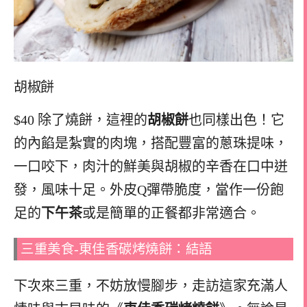
胡椒餅
$40 除了燒餅，這裡的
胡椒餅
也同樣出色！它
的內餡是紮實的肉塊，搭配豐富的蔥珠提味，
一口咬下，肉汁的鮮美與胡椒的辛香在口中迸
發，風味十足。外皮Q彈帶脆度，當作一份飽
足的
下午茶
或是簡單的正餐都非常適合。
三重美食-東佳香碳烤燒餅：結語
下次來三重，不妨放慢腳步，走訪這家充滿人