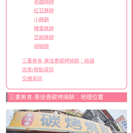
老麵燒餅
紅豆酥餅
小酥餅
糖膏酥餅
芝麻酥餅
胡椒餅
三重美食-東佳香碳烤燒餅：結語
店家/景點資訊
交通資訊
三重美食-東佳香碳烤燒餅：地理位置