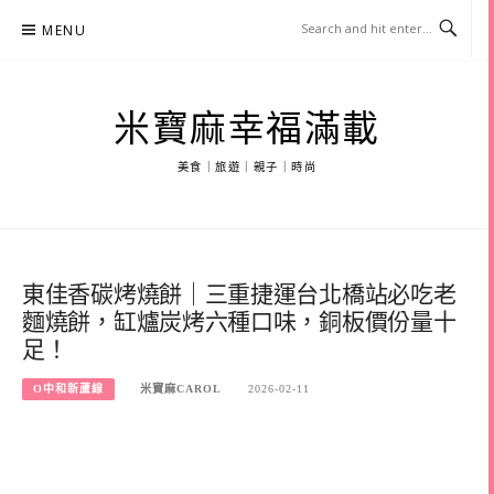
Skip
MENU
to
content
米寶麻幸福滿載
美食｜旅遊｜親子｜時尚
東佳香碳烤燒餅｜三重捷運台北橋站必吃老
麵燒餅，缸爐炭烤六種口味，銅板價份量十
足！
O中和新蘆線
米寶麻CAROL
2026-02-11