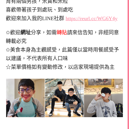
育有兩個男孩，米寶和米粒
喜歡帶著孩子到處玩、到處吃
歡迎來加入我的LINE社群
https://reurl.cc/WG6Y4y
✩歡迎
網址
分享，如需
轉貼
請來信告知，非經同意
轉載必究
✩美食本身為主觀感受，此篇僅以當時用餐感受予
以建議，不代表所有人口味
☆菜單價格如有變動修改，以店家現場提供為主