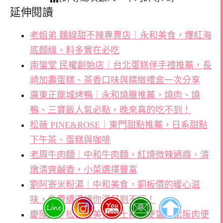
延伸閱讀
老姐弟 麵線甜不辣專賣店｜永和美食，爆紅海
底麵線、料多實在必吃
南蠻堂 民權創始店｜台北蛋糕伴手禮推薦，長
崎加壽蛋糕、茶香口味與精緻禮盒一次分享
廣東正龍城烤鴨｜永和燒臘推薦，燒肉、燒
鴨、三寶飯人氣必點，晚來真的吃不到！
松薇 PINE&ROSE｜東門甜點推薦，日系甜點
下午茶、蛋糕與咖啡
老周牛肉麵｜中和牛肉麵，紅燒微辣過癮，清
燉清爽鹹香，小菜選擇豐富
劉阿寄米粉湯｜中和美食，銅板價的暖心滋
味，免費續湯讓你滿足到不行！
慶陳雞｜松山區美食，土雞肉便當、松阪肉便