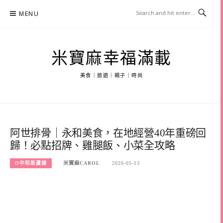
Skip
MENU
to
content
米寶麻幸福滿載
美食｜旅遊｜親子｜時尚
阿世排骨｜永和美食，在地經營40年重磅回
歸！必點招牌、雞腿飯、小菜全攻略
O中和新蘆線
米寶麻CAROL
2026-05-13