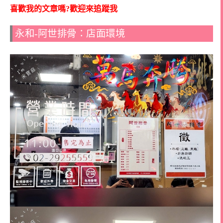
喜歡我的文章嗎?歡迎來追蹤我
永和-阿世排骨：店面環境