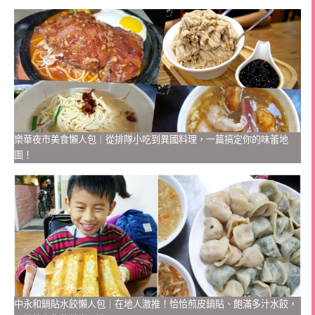
樂華夜市美食懶人包｜從排隊小吃到異國料理，一篇搞定你的味蕾地
圖！
中永和鍋貼水餃懶人包｜在地人激推！恰恰煎皮鍋貼、飽滿多汁水餃，