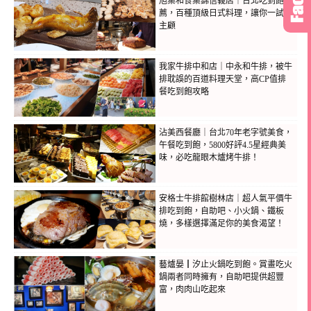
旭集和食集錦信義店｜台北吃到飽推
薦，百種頂級日式料理，讓你一試成
主顧
我家牛排中和店｜中永和牛排，被牛
排耽誤的百道料理天堂，高CP值排
餐吃到飽攻略
沾美西餐廳｜台北70年老字號美食，
午餐吃到飽，5800好評4.5星經典美
味，必吃龍眼木爐烤牛排！
安格士牛排館樹林店｜超人氣平價牛
排吃到飽，自助吧、小火鍋、鐵板
燒，多樣選擇滿足你的美食渴望！
藝爐晏┃汐止火鍋吃到飽。賞畫吃火
鍋兩者同時擁有，自助吧提供超豐
富，肉肉山吃起來