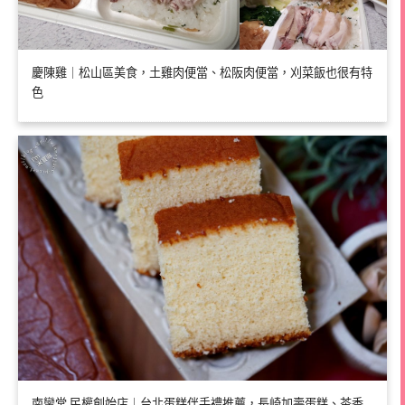
慶陳雞｜松山區美食，土雞肉便當、松阪肉便當，刈菜飯也很有特
色
南蠻堂 民權創始店｜台北蛋糕伴手禮推薦，長崎加壽蛋糕、茶香