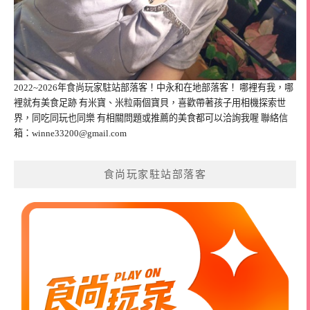
2022~2026年食尚玩家駐站部落客！中永和在地部落客！ 哪裡有我，哪
裡就有美食足跡 有米寶、米粒兩個寶貝，喜歡帶著孩子用相機探索世
界，同吃同玩也同樂 有相關問題或推薦的美食都可以洽詢我喔 聯絡信
箱：
winne33200@gmail.com
食尚玩家駐站部落客