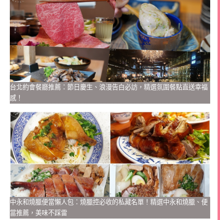
台北約會餐廳推薦：節日慶生、浪漫告白必訪，精選氛圍餐點直送幸福
感！
中永和燒臘便當懶人包：燒臘控必收的私藏名單！精選中永和燒臘、便
當推薦，美味不踩雷