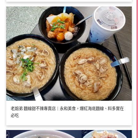
老姐弟 麵線甜不辣專賣店｜永和美食，爆紅海底麵線、料多實在
必吃