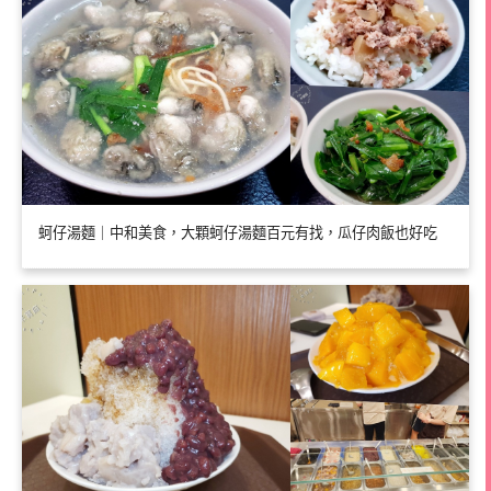
蚵仔湯麵｜中和美食，大顆蚵仔湯麵百元有找，瓜仔肉飯也好吃