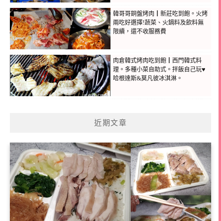
韓哥哥銅盤烤肉┃新莊吃到飽。火烤
兩吃好選擇!蔬菜、火鍋料及飲料無
限續，還不收服務費
肉倉韓式烤肉吃到飽┃西門韓式料
理。多種小菜自助式。拌飯自己玩♥
哈根達斯&莫凡彼冰淇淋。
近期文章