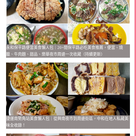
永和保平路便當美食懶人包｜20+間保平路必吃美食推薦，便當、燒
臘、牛肉麵、甜品、樂華夜市周邊一次收藏（持續更新）
捷運南勢角站美食懶人包｜從興南夜市到周邊街區，中和在地人私藏美
味全收錄！