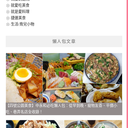
就愛吃美食
就是愛料理
捷運美食
生活/育兒小物
懶人包文章
【四號公園美食】中永和必吃懶人包：從早到晚，寵物友善、平價小
吃、巷弄名店全收錄！