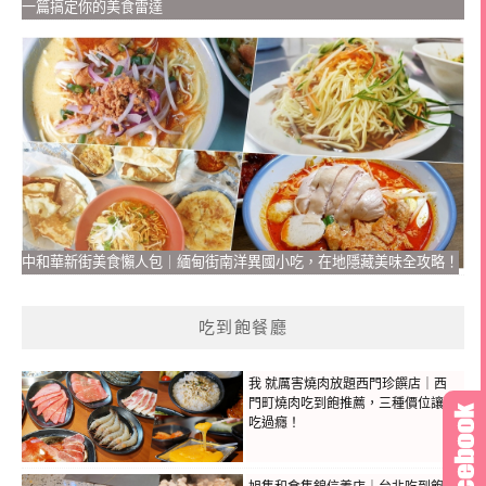
一篇搞定你的美食雷達
中和華新街美食懶人包｜緬甸街南洋異國小吃，在地隱藏美味全攻略！
吃到飽餐廳
我 就厲害燒肉放題西門珍饌店｜西
門町燒肉吃到飽推薦，三種價位讓你
吃過癮！