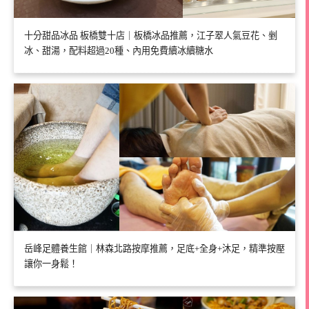
十分甜品冰品 板橋雙十店｜板橋冰品推薦，江子翠人氣豆花、剉
冰、甜湯，配料超過20種、內用免費續冰續糖水
岳峰足體養生館｜林森北路按摩推薦，足底+全身+沐足，精準按壓
讓你一身鬆！