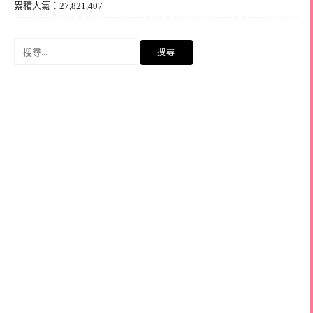
累積人氣：27,821,407
搜
尋
關
鍵
字: