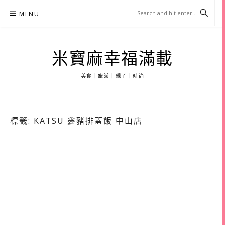
Skip
MENU
to
content
米寶麻幸福滿載
美食｜旅遊｜親子｜時尚
標籤:
KATSU 鑫豬排蓋飯 中山店