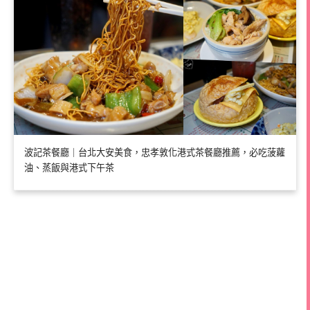
波記茶餐廳｜台北大安美食，忠孝敦化港式茶餐廳推薦，必吃菠蘿
油、蒸飯與港式下午茶