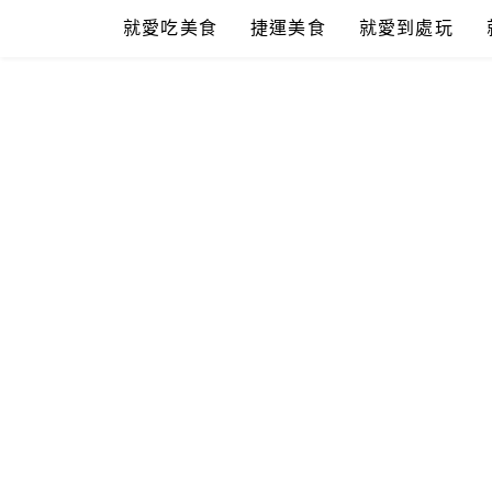
Skip
就愛吃美食
捷運美食
就愛到處玩
to
content