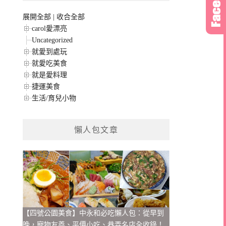
展開全部
|
收合全部
carol愛漂亮
Uncategorized
就愛到處玩
就愛吃美食
就是愛料理
捷運美食
生活/育兒小物
懶人包文章
【四號公園美食】中永和必吃懶人包：從早到
晚，寵物友善、平價小吃、巷弄名店全收錄！