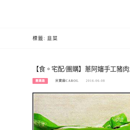
標籤:
韭菜
【食。宅配/團購】蔥阿嬸手工豬
米寶麻CAROL
2016-06-08
團購趣