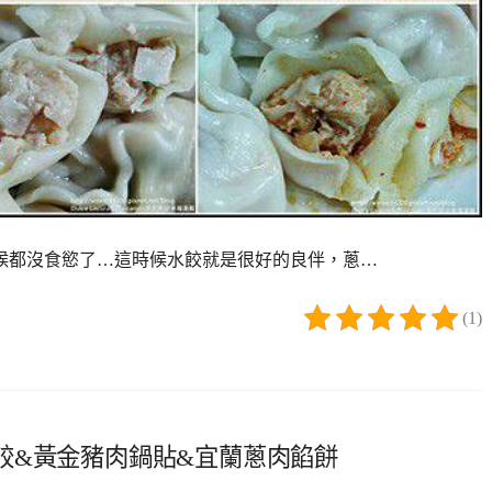
候都沒食慾了…這時候水餃就是很好的良伴，蔥…
(1)
餃&黃金豬肉鍋貼&宜蘭蔥肉餡餅