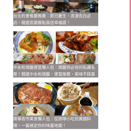
台北約會餐廳推薦：節日慶生、浪漫告白必
訪，精選氛圍餐點直送幸福感！
中永和燒臘便當懶人包：燒臘控必收的私藏名
單！精選中永和燒臘、便當推薦，美味不踩雷
樂華夜市美食懶人包｜從排隊小吃到異國料
理，一篇搞定你的味蕾地圖！