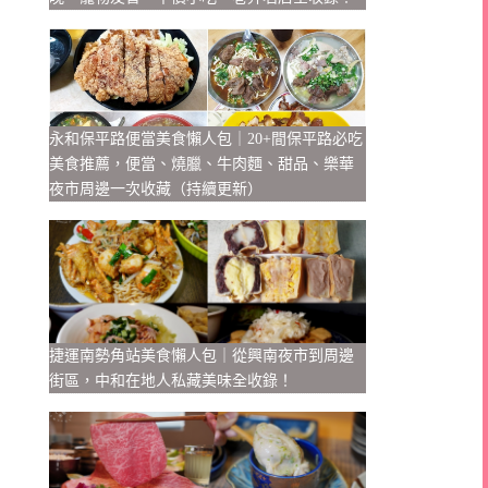
永和保平路便當美食懶人包｜20+間保平路必吃
美食推薦，便當、燒臘、牛肉麵、甜品、樂華
夜市周邊一次收藏（持續更新）
捷運南勢角站美食懶人包｜從興南夜市到周邊
街區，中和在地人私藏美味全收錄！