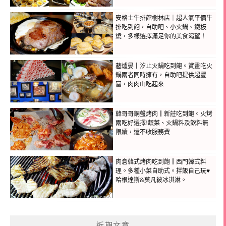
安格士牛排館樹林店｜超人氣平價牛
排吃到飽，自助吧、小火鍋、鐵板
燒，多樣選擇滿足你的美食渴望！
藝爐晏┃汐止火鍋吃到飽。賞畫吃火
鍋兩者同時擁有，自助吧提供超豐
富，肉肉山吃起來
韓哥哥銅盤烤肉┃新莊吃到飽。火烤
兩吃好選擇!蔬菜、火鍋料及飲料無
限續，還不收服務費
肉倉韓式烤肉吃到飽┃西門韓式料
理。多種小菜自助式。拌飯自己玩♥
哈根達斯&莫凡彼冰淇淋。
近期文章