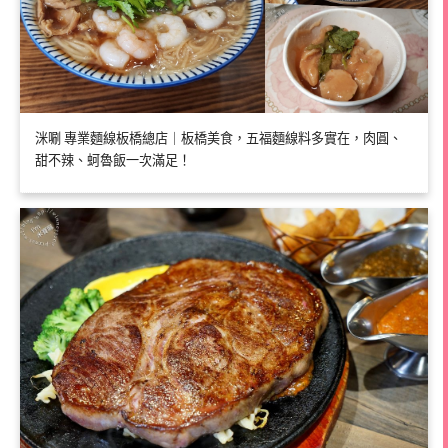
洣唰 專業麵線板橋總店｜板橋美食，五福麵線料多實在，肉圓、
甜不辣、蚵魯飯一次滿足！