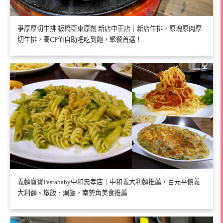
爭厚厚切牛排 板橋亞東原創 新店中正店｜新店牛排，原塊原肉厚
切牛排，高CP值自助吧吃到飽，聚餐首選！
義麵寶寶Pastababy中和忠孝店｜中和義大利麵推薦，百元平價義
大利麵、燉飯、焗飯，南勢角美食推薦