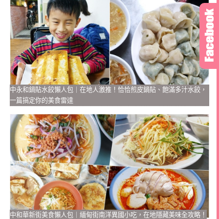
中永和鍋貼水餃懶人包｜在地人激推！恰恰煎皮鍋貼、飽滿多汁水餃，
一篇搞定你的美食雷達
中和華新街美食懶人包｜緬甸街南洋異國小吃，在地隱藏美味全攻略！