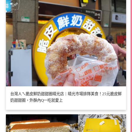
台灣人ㄟ脆皮鮮奶甜甜圈晴光店｜晴光市場排隊美食！25元脆皮鮮
奶甜甜圈，外酥內Q一吃就愛上