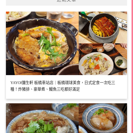
YAYOI彌生軒 板橋車站店｜板橋環球美食，日式定食一次吃三
種！炸豬排、豪華煮、鰻魚三吃都好滿足