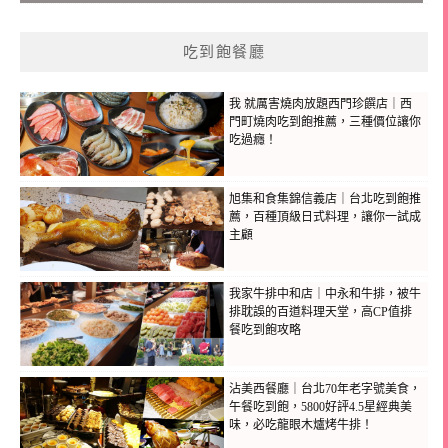
吃到飽餐廳
我 就厲害燒肉放題西門珍饌店｜西
門町燒肉吃到飽推薦，三種價位讓你
吃過癮！
旭集和食集錦信義店｜台北吃到飽推
薦，百種頂級日式料理，讓你一試成
主顧
我家牛排中和店｜中永和牛排，被牛
排耽誤的百道料理天堂，高CP值排
餐吃到飽攻略
沾美西餐廳｜台北70年老字號美食，
午餐吃到飽，5800好評4.5星經典美
味，必吃龍眼木爐烤牛排！