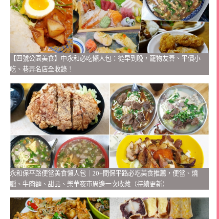
【四號公園美食】中永和必吃懶人包：從早到晚，寵物友善、平價小
吃、巷弄名店全收錄！
永和保平路便當美食懶人包｜20+間保平路必吃美食推薦，便當、燒
臘、牛肉麵、甜品、樂華夜市周邊一次收藏（持續更新）