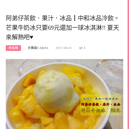
阿弟仔茶飲．果汁．冰品┃中和冰品冷飲。
芒果牛奶冰只要69元還加一球冰淇淋!! 夏天
來解熱吧♥
中永和
米寶麻CAROL
2017-08-01
1