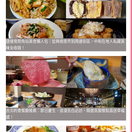
捷運南勢角站美食懶人包｜從興南夜市到周邊街區，中和在地人私藏美
味全收錄！
台北約會餐廳推薦：節日慶生、浪漫告白必訪，精選氛圍餐點直送幸福
感！