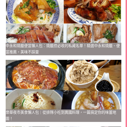
中永和燒臘便當懶人包：燒臘控必收的私藏名單！精選中永和燒臘、便
當推薦，美味不踩雷
樂華夜市美食懶人包｜從排隊小吃到異國料理，一篇搞定你的味蕾地
圖！