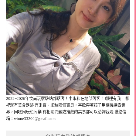
2022~2026年食尚玩家駐站部落客！中永和在地部落客！ 哪裡有我，哪
裡就有美食足跡 有米寶、米粒兩個寶貝，喜歡帶著孩子用相機探索世
界，同吃同玩也同樂 有相關問題或推薦的美食都可以洽詢我喔 聯絡信
箱：
winne33200@gmail.com