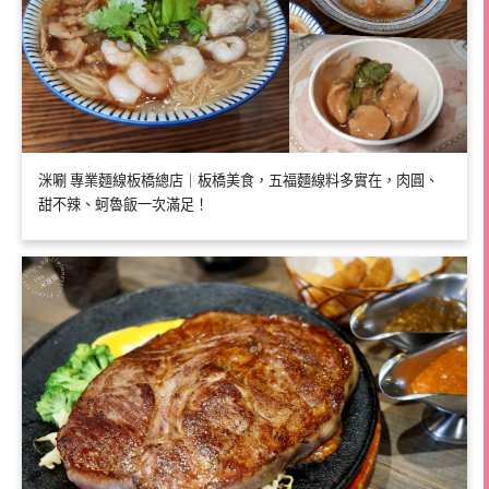
洣唰 專業麵線板橋總店｜板橋美食，五福麵線料多實在，肉圓、
甜不辣、蚵魯飯一次滿足！