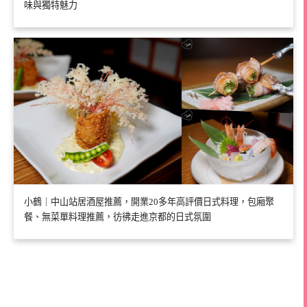
味與獨特魅力
小鶴｜中山站居酒屋推薦，開業20多年高評價日式料理，包廂聚
餐、無菜單料理推薦，彷彿走進京都的日式氛圍