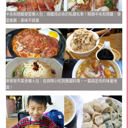
中永和燒臘便當懶人包：燒臘控必收的私藏名單！精選中永和燒臘、便
當推薦，美味不踩雷
樂華夜市美食懶人包｜從排隊小吃到異國料理，一篇搞定你的味蕾地
圖！