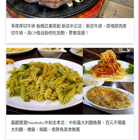
爭厚厚切牛排 板橋亞東原創 新店中正店｜新店牛排，原塊原肉厚
切牛排，高CP值自助吧吃到飽，聚餐首選！
義麵寶寶Pastababy中和忠孝店｜中和義大利麵推薦，百元平價義
大利麵、燉飯、焗飯，南勢角美食推薦