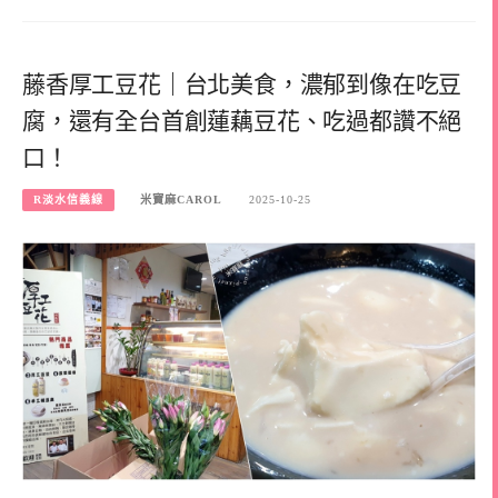
藤香厚工豆花｜台北美食，濃郁到像在吃豆
腐，還有全台首創蓮藕豆花、吃過都讚不絕
口！
R淡水信義線
米寶麻CAROL
2025-10-25