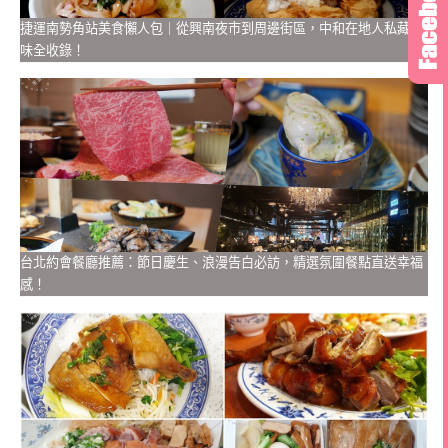
捷運南勢角站美食懶人包｜從興南夜市到周邊街區，中和在地人私藏美
味全收錄！
台北約會餐廳推薦：節日慶生、浪漫告白必訪，精選氛圍餐點直送幸福
感！