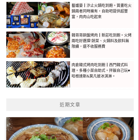
藝爐晏┃汐止火鍋吃到飽。賞畫吃火
鍋兩者同時擁有，自助吧提供超豐
富，肉肉山吃起來
韓哥哥銅盤烤肉┃新莊吃到飽。火烤
兩吃好選擇!蔬菜、火鍋料及飲料無
限續，還不收服務費
肉倉韓式烤肉吃到飽┃西門韓式料
理。多種小菜自助式。拌飯自己玩♥
哈根達斯&莫凡彼冰淇淋。
近期文章