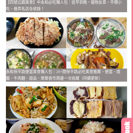
【四號公園美食】中永和必吃懶人包：從早到晚，寵物友善、平價小
吃、巷弄名店全收錄！
永和保平路便當美食懶人包｜20+間保平路必吃美食推薦，便當、燒
臘、牛肉麵、甜品、樂華夜市周邊一次收藏（持續更新）