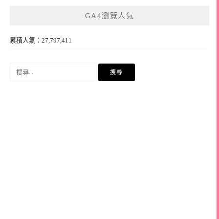
GA4瀏覽人氣
累積人氣：27,797,411
搜
尋
關
鍵
字: