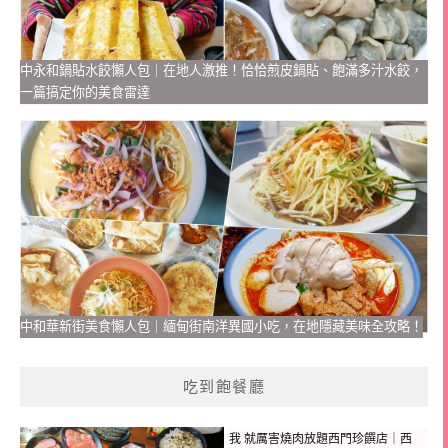
中永和鍋貼水餃懶人包｜在地人激推！恰恰煎皮鍋貼、飽滿多汁水餃，
一篇搞定你的美食雷達
中和華新街美食懶人包｜緬甸街南洋異國小吃，在地隱藏美味全攻略！
吃到飽餐廳
我 就厲害燒肉放題西門珍饌店｜西