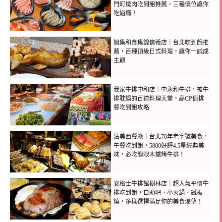
門町燒肉吃到飽推薦，三種價位讓你
吃過癮！
旭集和食集錦信義店｜台北吃到飽推
薦，百種頂級日式料理，讓你一試成
主顧
我家牛排中和店｜中永和牛排，被牛
排耽誤的百道料理天堂，高CP值排
餐吃到飽攻略
沾美西餐廳｜台北70年老字號美食，
午餐吃到飽，5800好評4.5星經典美
味，必吃龍眼木爐烤牛排！
安格士牛排館樹林店｜超人氣平價牛
排吃到飽，自助吧、小火鍋、鐵板
燒，多樣選擇滿足你的美食渴望！