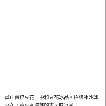
員山傳統豆花｜中和豆花冰品。招牌冰沙球
豆花，黃豆香濃郁的古早味冰品！