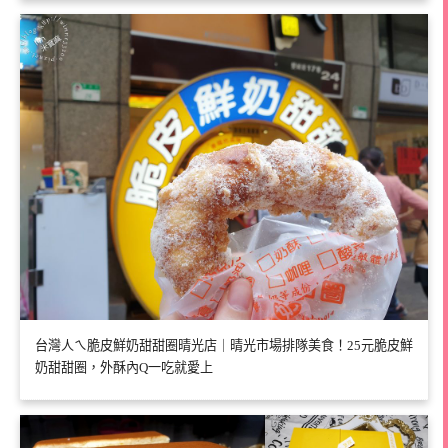
台灣人ㄟ脆皮鮮奶甜甜圈晴光店｜晴光市場排隊美食！25元脆皮鮮
奶甜甜圈，外酥內Q一吃就愛上