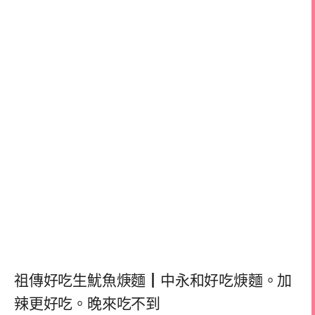
祖傳好吃生魷魚焿麵┃中永和好吃焿麵。加
辣更好吃。晚來吃不到