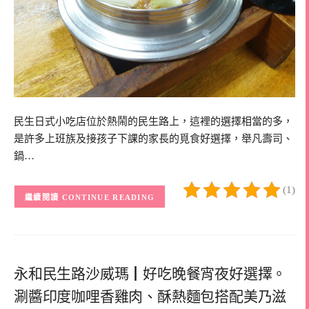
民生日式小吃店位於熱鬧的民生路上，這裡的選擇相當的多，
是許多上班族及接孩子下課的家長的覓食好選擇，舉凡壽司、
鍋…
(1)
CONTINUE READING
永和民生路沙威瑪┃好吃晚餐宵夜好選擇。
涮醬印度咖哩香雞肉、酥熱麵包搭配美乃滋