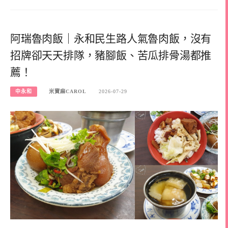
阿瑞魯肉飯｜永和民生路人氣魯肉飯，沒有
招牌卻天天排隊，豬腳飯、苦瓜排骨湯都推
薦！
中永和
米寶麻CAROL
2026-07-29