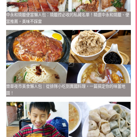
中永和燒臘便當懶人包：燒臘控必收的私藏名單！精選中永和燒臘、便
當推薦，美味不踩雷
樂華夜市美食懶人包｜從排隊小吃到異國料理，一篇搞定你的味蕾地
圖！