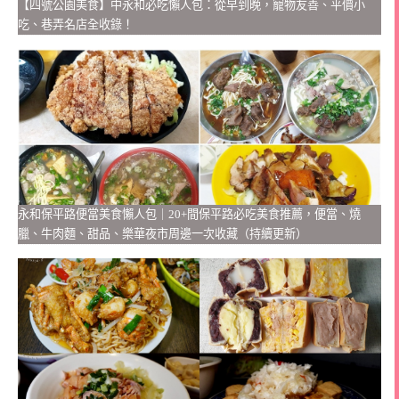
【四號公園美食】中永和必吃懶人包：從早到晚，寵物友善、平價小
吃、巷弄名店全收錄！
永和保平路便當美食懶人包｜20+間保平路必吃美食推薦，便當、燒
臘、牛肉麵、甜品、樂華夜市周邊一次收藏（持續更新）