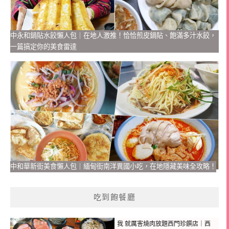
中永和鍋貼水餃懶人包｜在地人激推！恰恰煎皮鍋貼、飽滿多汁水餃，
一篇搞定你的美食雷達
中和華新街美食懶人包｜緬甸街南洋異國小吃，在地隱藏美味全攻略！
吃到飽餐廳
我 就厲害燒肉放題西門珍饌店｜西