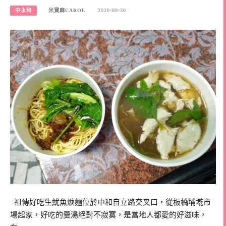
中永和
米寶麻CAROL
2020-09-30
祖傳好吃生魷魚焿麵位於中和自立路交叉口，從板橋埔墘市
場起家，好吃的羹湯絕對不寂寞，是當地人都愛的好滋味，