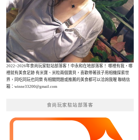
2022~2026年食尚玩家駐站部落客！中永和在地部落客！ 哪裡有我，哪
裡就有美食足跡 有米寶、米粒兩個寶貝，喜歡帶著孩子用相機探索世
界，同吃同玩也同樂 有相關問題或推薦的美食都可以洽詢我喔 聯絡信
箱：
winne33200@gmail.com
食尚玩家駐站部落客