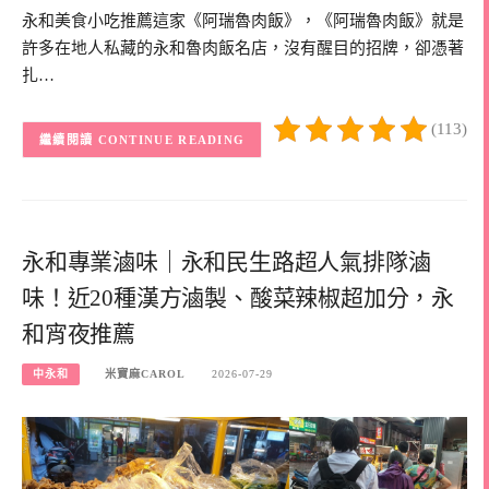
永和美食小吃推薦這家《阿瑞魯肉飯》，《阿瑞魯肉飯》就是
許多在地人私藏的永和魯肉飯名店，沒有醒目的招牌，卻憑著
扎…
(113)
CONTINUE READING
永和專業滷味｜永和民生路超人氣排隊滷
味！近20種漢方滷製、酸菜辣椒超加分，永
和宵夜推薦
中永和
米寶麻CAROL
2026-07-29