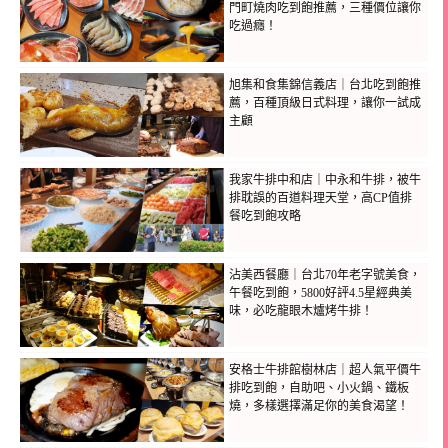
門町燒肉吃到飽推薦，三種價位讓你
吃過癮！
旭集和食集錦信義店｜台北吃到飽推
薦，百種頂級日式料理，讓你一試成
主顧
我家牛排中和店｜中永和牛排，被牛
排耽誤的百道料理天堂，高CP值排
餐吃到飽攻略
沾美西餐廳｜台北70年老字號美食，
午餐吃到飽，5800好評4.5星經典美
味，必吃龍眼木爐烤牛排！
安格士牛排館樹林店｜超人氣平價牛
排吃到飽，自助吧、小火鍋、鐵板
燒，多樣選擇滿足你的美食渴望！