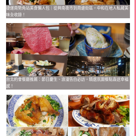
捷運南勢角站美食懶人包｜從興南夜市到周邊街區，中和在地人私藏美
味全收錄！
台北約會餐廳推薦：節日慶生、浪漫告白必訪，精選氛圍餐點直送幸福
感！