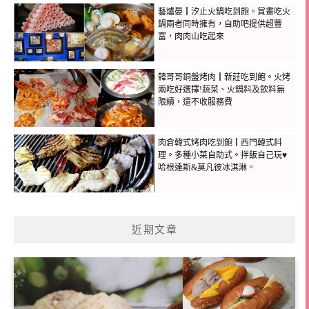
藝爐晏┃汐止火鍋吃到飽。賞畫吃火
鍋兩者同時擁有，自助吧提供超豐
富，肉肉山吃起來
韓哥哥銅盤烤肉┃新莊吃到飽。火烤
兩吃好選擇!蔬菜、火鍋料及飲料無
限續，還不收服務費
肉倉韓式烤肉吃到飽┃西門韓式料
理。多種小菜自助式。拌飯自己玩♥
哈根達斯&莫凡彼冰淇淋。
近期文章