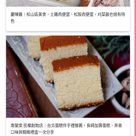
慶陳雞｜松山區美食，土雞肉便當、松阪肉便當，刈菜飯也很有特
色
南蠻堂 民權創始店｜台北蛋糕伴手禮推薦，長崎加壽蛋糕、茶香
口味與精緻禮盒一次分享