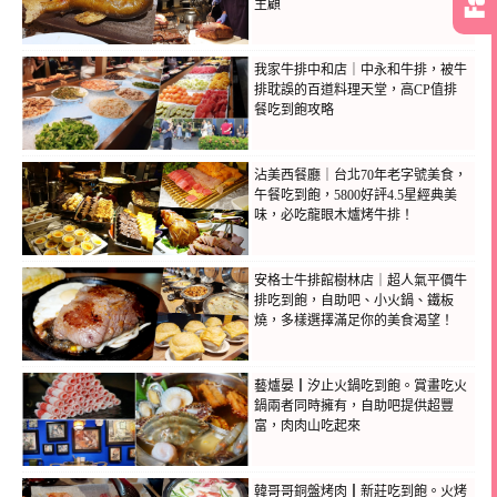
主顧
我家牛排中和店｜中永和牛排，被牛
排耽誤的百道料理天堂，高CP值排
餐吃到飽攻略
沾美西餐廳｜台北70年老字號美食，
午餐吃到飽，5800好評4.5星經典美
味，必吃龍眼木爐烤牛排！
安格士牛排館樹林店｜超人氣平價牛
排吃到飽，自助吧、小火鍋、鐵板
燒，多樣選擇滿足你的美食渴望！
藝爐晏┃汐止火鍋吃到飽。賞畫吃火
鍋兩者同時擁有，自助吧提供超豐
富，肉肉山吃起來
韓哥哥銅盤烤肉┃新莊吃到飽。火烤