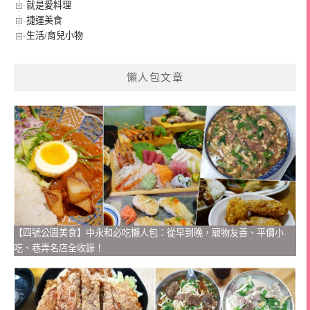
就是愛料理
捷運美食
生活/育兒小物
懶人包文章
【四號公園美食】中永和必吃懶人包：從早到晚，寵物友善、平價小
吃、巷弄名店全收錄！