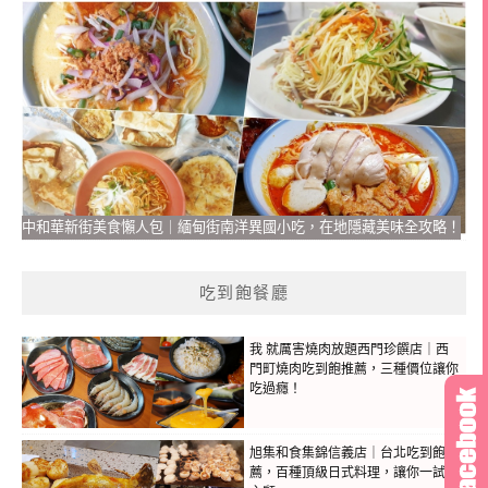
中和華新街美食懶人包｜緬甸街南洋異國小吃，在地隱藏美味全攻略！
吃到飽餐廳
我 就厲害燒肉放題西門珍饌店｜西
門町燒肉吃到飽推薦，三種價位讓你
吃過癮！
旭集和食集錦信義店｜台北吃到飽推
薦，百種頂級日式料理，讓你一試成