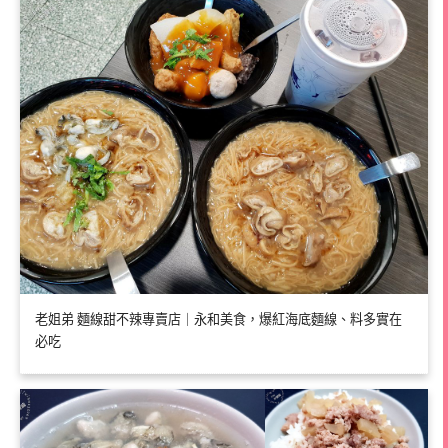
老姐弟 麵線甜不辣專賣店｜永和美食，爆紅海底麵線、料多實在
必吃