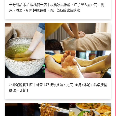
十分甜品冰品 板橋雙十店｜板橋冰品推薦，江子翠人氣豆花、剉
冰、甜湯，配料超過20種、內用免費續冰續糖水
岳峰足體養生館｜林森北路按摩推薦，足底+全身+沐足，精準按壓
讓你一身鬆！