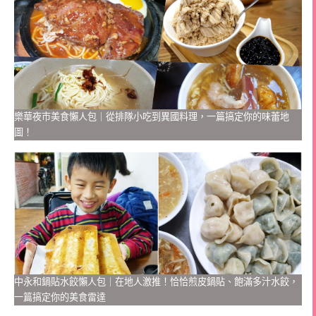
樂華夜市美食懶人包｜從排隊小吃到異國料理，一篇搞定你的味蕾地
圖！
中永和鍋貼水餃懶人包｜在地人激推！恰恰煎皮鍋貼、飽滿多汁水餃，
一篇搞定你的美食雷達