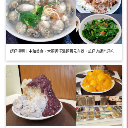
蚵仔湯麵｜中和美食，大顆蚵仔湯麵百元有找，瓜仔肉飯也好吃