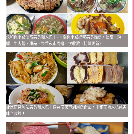
永和保平路便當美食懶人包｜20+間保平路必吃美食推薦，便當、燒
臘、牛肉麵、甜品、樂華夜市周邊一次收藏（持續更新）
捷運南勢角站美食懶人包｜從興南夜市到周邊街區，中和在地人私藏美
味全收錄！