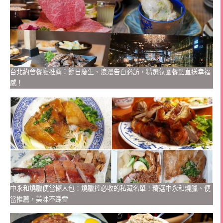
台北約會餐廳推薦：節日慶生、浪漫告白必訪，精選氛圍餐點直送幸福
感！
中永和燒臘便當懶人包：燒臘控必收的私藏名單！精選中永和燒臘、便
當推薦，美味不踩雷