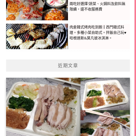
兩吃好選擇!蔬菜、火鍋料及飲料無
限續，還不收服務費
肉倉韓式烤肉吃到飽┃西門韓式料
理。多種小菜自助式。拌飯自己玩♥
哈根達斯&莫凡彼冰淇淋。
近期文章