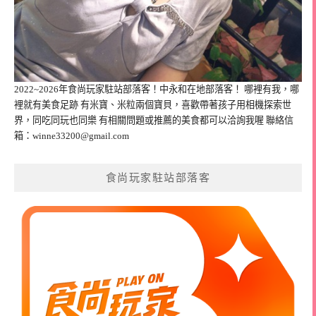
2022~2026年食尚玩家駐站部落客！中永和在地部落客！ 哪裡有我，哪
裡就有美食足跡 有米寶、米粒兩個寶貝，喜歡帶著孩子用相機探索世
界，同吃同玩也同樂 有相關問題或推薦的美食都可以洽詢我喔 聯絡信
箱：
winne33200@gmail.com
食尚玩家駐站部落客