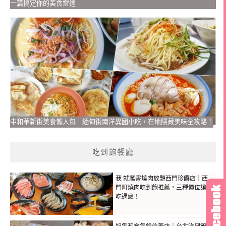
一篇搞定你的美食雷達
中和華新街美食懶人包｜緬甸街南洋異國小吃，在地隱藏美味全攻略！
吃到飽餐廳
我 就厲害燒肉放題西門珍饌店｜西
門町燒肉吃到飽推薦，三種價位讓你
吃過癮！