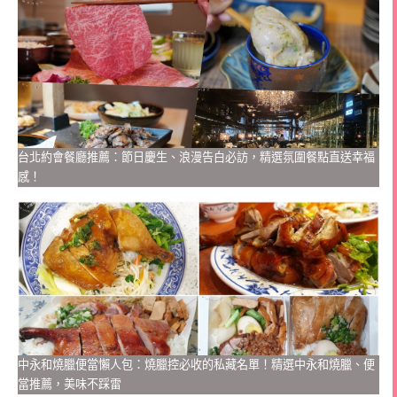
台北約會餐廳推薦：節日慶生、浪漫告白必訪，精選氛圍餐點直送幸福
感！
中永和燒臘便當懶人包：燒臘控必收的私藏名單！精選中永和燒臘、便
當推薦，美味不踩雷