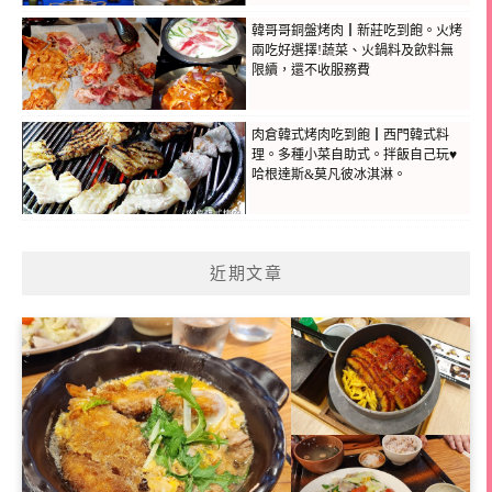
韓哥哥銅盤烤肉┃新莊吃到飽。火烤
兩吃好選擇!蔬菜、火鍋料及飲料無
限續，還不收服務費
肉倉韓式烤肉吃到飽┃西門韓式料
理。多種小菜自助式。拌飯自己玩♥
哈根達斯&莫凡彼冰淇淋。
近期文章