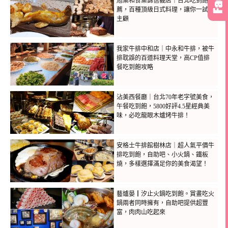
旭集和食集錦信義店｜台北吃到飽推
薦，百種頂級日式料理，讓你一試成
主顧
我家牛排中和店｜中永和牛排，被牛
排耽誤的百道料理天堂，高CP值排
餐吃到飽攻略
沾美西餐廳｜台北70年老字號美食，
午餐吃到飽，5800好評4.5星經典美
味，必吃龍眼木爐烤牛排！
安格士牛排館樹林店｜超人氣平價牛
排吃到飽，自助吧、小火鍋、鐵板
燒，多樣選擇滿足你的美食渴望！
藝爐晏┃汐止火鍋吃到飽。賞畫吃火
鍋兩者同時擁有，自助吧提供超豐
富，肉肉山吃起來