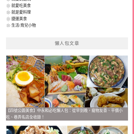
就愛吃美食
就是愛料理
捷運美食
生活/育兒小物
懶人包文章
【四號公園美食】中永和必吃懶人包：從早到晚，寵物友善、平價小
吃、巷弄名店全收錄！