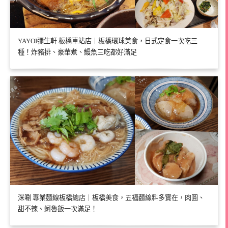
YAYOI彌生軒 板橋車站店｜板橋環球美食，日式定食一次吃三
種！炸豬排、豪華煮、鰻魚三吃都好滿足
洣唰 專業麵線板橋總店｜板橋美食，五福麵線料多實在，肉圓、
甜不辣、蚵魯飯一次滿足！