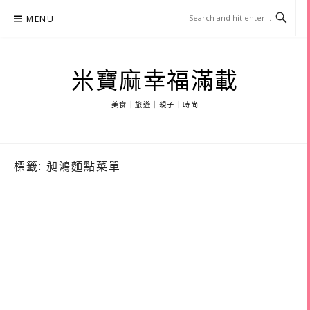
Skip
MENU
to
content
米寶麻幸福滿載
美食｜旅遊｜親子｜時尚
標籤:
昶鴻麵點菜單