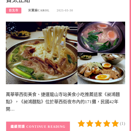
台北市
米寶麻CAROL
2025-03-30
萬華華西街美食、捷運龍山寺站美食小吃推薦這家《昶鴻麵
點》，《昶鴻麵點》位於華西街夜市內的171攤，民國42年
開…
(1)
CONTINUE READING