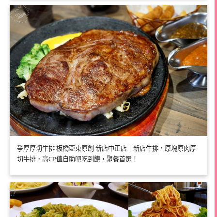
爭厚厚切牛排 板橋亞東原創 新店中正店｜新店牛排，原塊原肉厚
切牛排，高CP值自助吧吃到飽，聚餐首選！