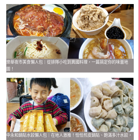
樂華夜市美食懶人包｜從排隊小吃到異國料理，一篇搞定你的味蕾地
圖！
中永和鍋貼水餃懶人包｜在地人激推！恰恰煎皮鍋貼、飽滿多汁水餃，