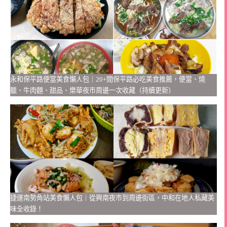
永和保平路便當美食懶人包｜20+間保平路必吃美食推薦，便當、燒
臘、牛肉麵、甜品、樂華夜市周邊一次收藏（持續更新）
捷運南勢角站美食懶人包｜從興南夜市到周邊街區，中和在地人私藏美
味全收錄！