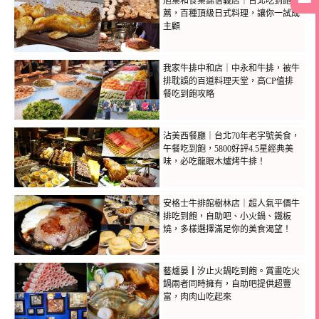
旭集和食集錦信義店｜台北吃到飽推
薦，百種頂級日式料理，讓你一試成
主顧
我家牛排中和店｜中永和牛排，被牛
排耽誤的百道料理天堂，高CP值排
餐吃到飽攻略
沾美西餐廳｜台北70年老字號美食，
午餐吃到飽，5800好評4.5星經典美
味，必吃龍眼木爐烤牛排！
安格士牛排館樹林店｜超人氣平價牛
排吃到飽，自助吧、小火鍋、鐵板
燒，多樣選擇滿足你的美食渴望！
藝爐晏┃汐止火鍋吃到飽。賞畫吃火
鍋兩者同時擁有，自助吧提供超豐
富，肉肉山吃起來