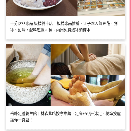
十分甜品冰品 板橋雙十店｜板橋冰品推薦，江子翠人氣豆花、剉
冰、甜湯，配料超過20種、內用免費續冰續糖水
岳峰足體養生館｜林森北路按摩推薦，足底+全身+沐足，精準按壓
讓你一身鬆！