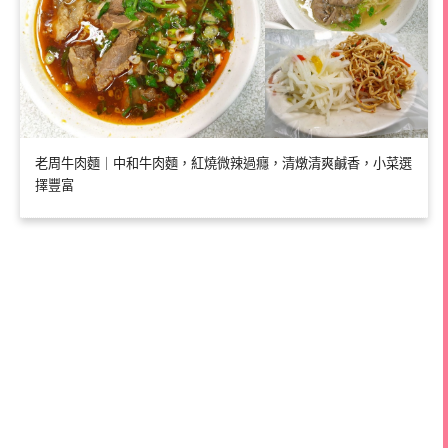
老周牛肉麵｜中和牛肉麵，紅燒微辣過癮，清燉清爽鹹香，小菜選
擇豐富