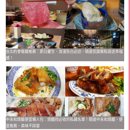
台北約會餐廳推薦：節日慶生、浪漫告白必訪，精選氛圍餐點直送幸福
感！
中永和燒臘便當懶人包：燒臘控必收的私藏名單！精選中永和燒臘、便
當推薦，美味不踩雷