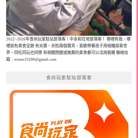
2022~2026年食尚玩家駐站部落客！中永和在地部落客！ 哪裡有我，哪
裡就有美食足跡 有米寶、米粒兩個寶貝，喜歡帶著孩子用相機探索世
界，同吃同玩也同樂 有相關問題或推薦的美食都可以洽詢我喔 聯絡信
箱：
winne33200@gmail.com
食尚玩家駐站部落客