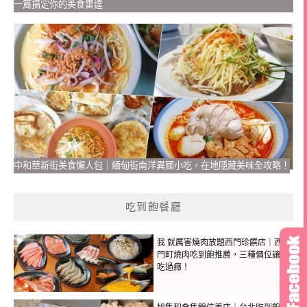
一篇搞定你的美食雷達
中和華新街美食懶人包｜緬甸街南洋異國小吃，在地隱藏美味全攻略！
吃到飽餐廳
我 就厲害燒肉放題西門珍饌店｜西
門町燒肉吃到飽推薦，三種價位讓你
吃過癮！