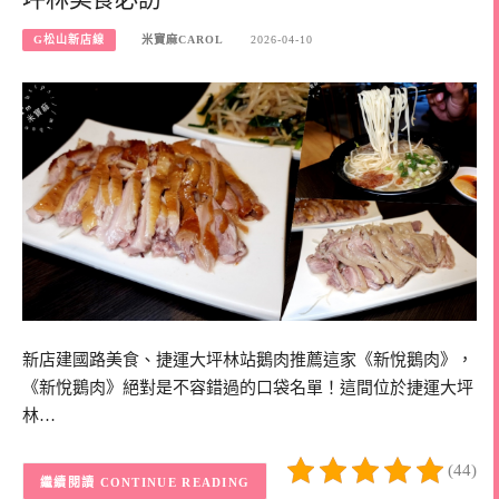
G松山新店線
米寶麻CAROL
2026-04-10
新店建國路美食、捷運大坪林站鵝肉推薦這家《新悅鵝肉》，
《新悅鵝肉》絕對是不容錯過的口袋名單！這間位於捷運大坪
林…
(44)
CONTINUE READING