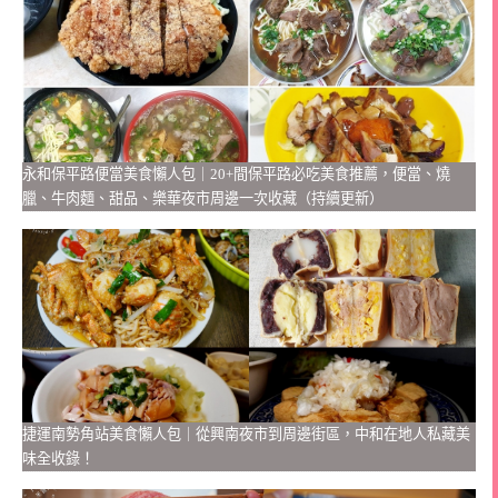
永和保平路便當美食懶人包｜20+間保平路必吃美食推薦，便當、燒
臘、牛肉麵、甜品、樂華夜市周邊一次收藏（持續更新）
捷運南勢角站美食懶人包｜從興南夜市到周邊街區，中和在地人私藏美
味全收錄！