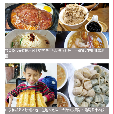
樂華夜市美食懶人包｜從排隊小吃到異國料理，一篇搞定你的味蕾地
圖！
中永和鍋貼水餃懶人包｜在地人激推！恰恰煎皮鍋貼、飽滿多汁水餃，