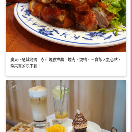
廣東正龍城烤鴨｜永和燒臘推薦，燒肉、燒鴨、三寶飯人氣必點，
晚來真的吃不到！