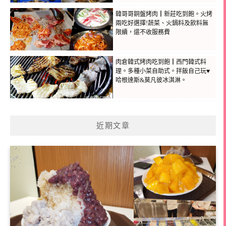
韓哥哥銅盤烤肉┃新莊吃到飽。火烤
兩吃好選擇!蔬菜、火鍋料及飲料無
限續，還不收服務費
肉倉韓式烤肉吃到飽┃西門韓式料
理。多種小菜自助式。拌飯自己玩♥
哈根達斯&莫凡彼冰淇淋。
近期文章