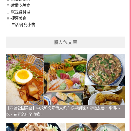
就愛吃美食
就是愛料理
捷運美食
生活/育兒小物
懶人包文章
【四號公園美食】中永和必吃懶人包：從早到晚，寵物友善、平價小
吃、巷弄名店全收錄！