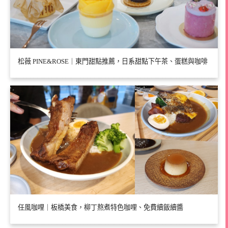
松薇 PINE&ROSE｜東門甜點推薦，日系甜點下午茶、蛋糕與咖啡
任風咖哩｜板橋美食，柳丁熬煮特色咖哩、免費續飯續醬