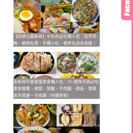
【四號公園美食】中永和必吃懶人包：從早到
晚，寵物友善、平價小吃、巷弄名店全收錄！
永和保平路便當美食懶人包｜20+間保平路必吃
美食推薦，便當、燒臘、牛肉麵、甜品、樂華
夜市周邊一次收藏（持續更新）