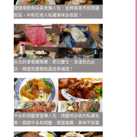
捷運南勢角站美食懶人包｜從興南夜市到周邊
街區，中和在地人私藏美味全收錄！
台北約會餐廳推薦：節日慶生、浪漫告白必
訪，精選氛圍餐點直送幸福感！
中永和燒臘便當懶人包：燒臘控必收的私藏名
單！精選中永和燒臘、便當推薦，美味不踩雷