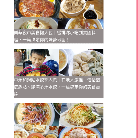
樂華夜市美食懶人包｜從排隊小吃到異國料
理，一篇搞定你的味蕾地圖！
中永和鍋貼水餃懶人包｜在地人激推！恰恰煎
皮鍋貼、飽滿多汁水餃，一篇搞定你的美食雷
達