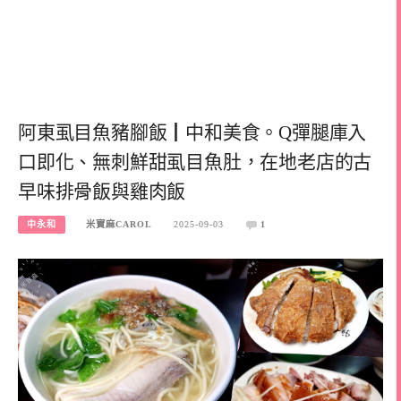
阿東虱目魚豬腳飯┃中和美食。Q彈腿庫入
口即化、無刺鮮甜虱目魚肚，在地老店的古
早味排骨飯與雞肉飯
中永和
米寶麻CAROL
2025-09-03
1