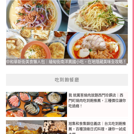
中和華新街美食懶人包｜緬甸街南洋異國小吃，在地隱藏美味全攻略！
吃到飽餐廳
我 就厲害燒肉放題西門珍饌店｜西
門町燒肉吃到飽推薦，三種價位讓你
吃過癮！
旭集和食集錦信義店｜台北吃到飽推
薦，百種頂級日式料理，讓你一試成