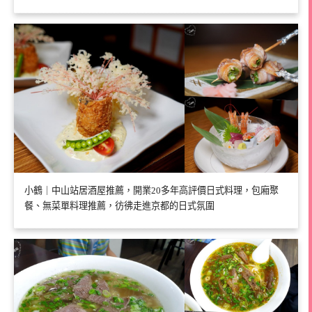
小鶴｜中山站居酒屋推薦，開業20多年高評價日式料理，包廂聚
餐、無菜單料理推薦，彷彿走進京都的日式氛圍