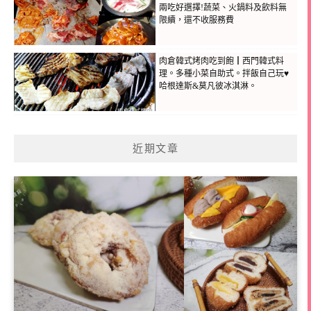
兩吃好選擇!蔬菜、火鍋料及飲料無
限續，還不收服務費
肉倉韓式烤肉吃到飽┃西門韓式料
理。多種小菜自助式。拌飯自己玩♥
哈根達斯&莫凡彼冰淇淋。
近期文章