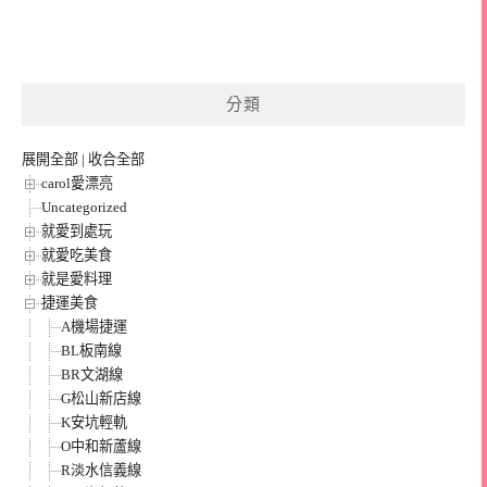
分類
展開全部
|
收合全部
carol愛漂亮
Uncategorized
就愛到處玩
就愛吃美食
就是愛料理
捷運美食
A機場捷運
BL板南線
BR文湖線
G松山新店線
K安坑輕軌
O中和新蘆線
R淡水信義線