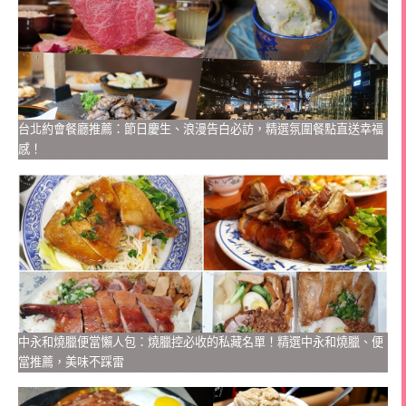
台北約會餐廳推薦：節日慶生、浪漫告白必訪，精選氛圍餐點直送幸福
感！
中永和燒臘便當懶人包：燒臘控必收的私藏名單！精選中永和燒臘、便
當推薦，美味不踩雷