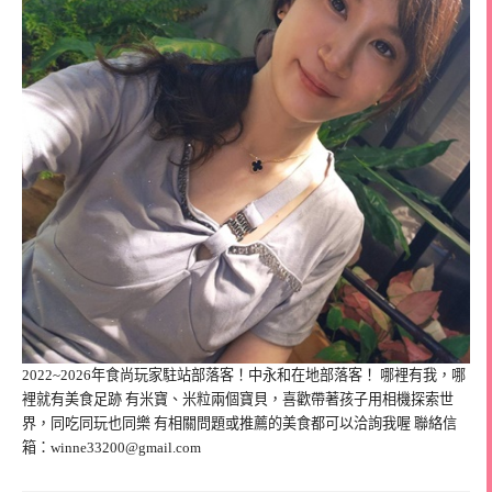
2022~2026年食尚玩家駐站部落客！中永和在地部落客！ 哪裡有我，哪
裡就有美食足跡 有米寶、米粒兩個寶貝，喜歡帶著孩子用相機探索世
界，同吃同玩也同樂 有相關問題或推薦的美食都可以洽詢我喔 聯絡信
箱：
winne33200@gmail.com