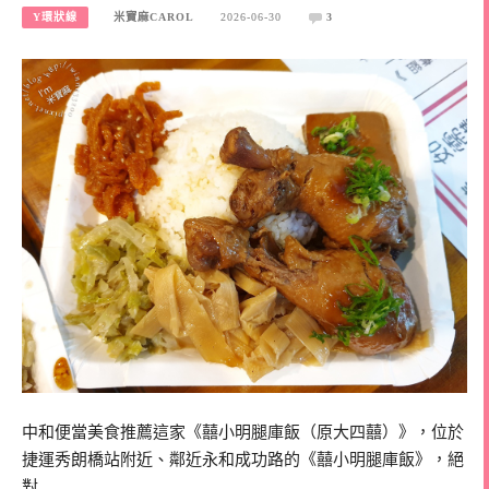
Y環狀線
米寶麻CAROL
2026-06-30
3
中和便當美食推薦這家《囍小明腿庫飯（原大四囍）》，位於
捷運秀朗橋站附近、鄰近永和成功路的《囍小明腿庫飯》，絕
對…