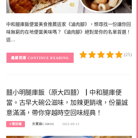
中和腿庫飯便當美食推薦這家《滷肉腳》，想尋找一份讓你回
味無窮的在地便當美味嗎？《滷肉腳》絕對是你的名單首選！
這…
(25)
CONTINUE READING
囍小明腿庫飯（原大四囍）┃中和腿庫便
當。古早大碗公滋味，加辣更銷魂，份量誠
意滿滿，帶你穿越時空回味經典！
Y環狀線
米寶麻CAROL
2025-09-12