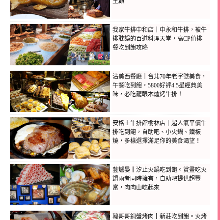
主顧
我家牛排中和店｜中永和牛排，被牛
排耽誤的百道料理天堂，高CP值排
餐吃到飽攻略
沾美西餐廳｜台北70年老字號美食，
午餐吃到飽，5800好評4.5星經典美
味，必吃龍眼木爐烤牛排！
安格士牛排館樹林店｜超人氣平價牛
排吃到飽，自助吧、小火鍋、鐵板
燒，多樣選擇滿足你的美食渴望！
藝爐晏┃汐止火鍋吃到飽。賞畫吃火
鍋兩者同時擁有，自助吧提供超豐
富，肉肉山吃起來
韓哥哥銅盤烤肉┃新莊吃到飽。火烤