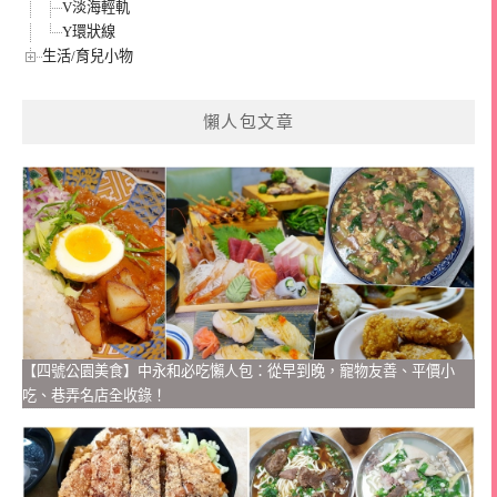
V淡海輕軌
Y環狀線
生活/育兒小物
懶人包文章
【四號公園美食】中永和必吃懶人包：從早到晚，寵物友善、平價小
吃、巷弄名店全收錄！