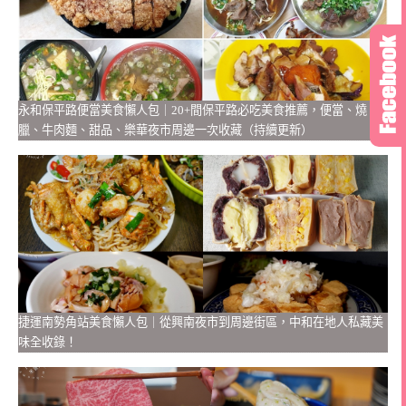
永和保平路便當美食懶人包｜20+間保平路必吃美食推薦，便當、燒
臘、牛肉麵、甜品、樂華夜市周邊一次收藏（持續更新）
捷運南勢角站美食懶人包｜從興南夜市到周邊街區，中和在地人私藏美
味全收錄！