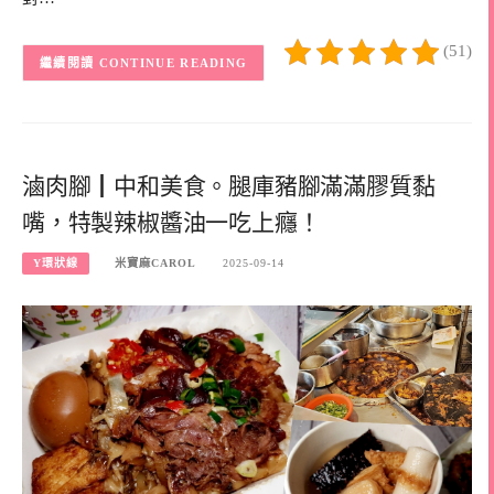
(51)
CONTINUE READING
滷肉腳┃中和美食。腿庫豬腳滿滿膠質黏
嘴，特製辣椒醬油一吃上癮！
Y環狀線
米寶麻CAROL
2025-09-14