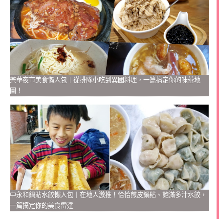
樂華夜市美食懶人包｜從排隊小吃到異國料理，一篇搞定你的味蕾地
圖！
中永和鍋貼水餃懶人包｜在地人激推！恰恰煎皮鍋貼、飽滿多汁水餃，
一篇搞定你的美食雷達