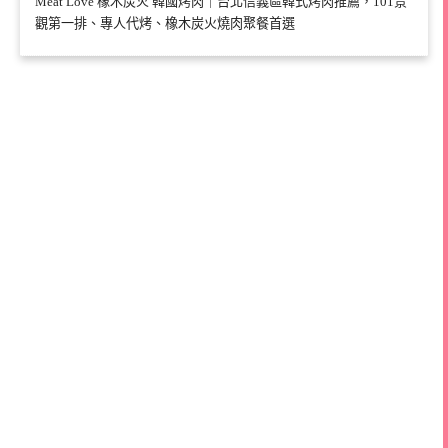
Meat Love 橡木炭火 韓國烤肉｜台北信義區韓式烤肉推薦，101景
觀第一排、專人代烤、橡木炭火燒肉聚餐首選