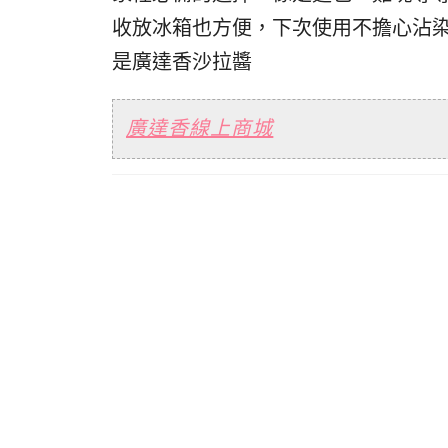
收放冰箱也方便，下次使用不擔心沾
是廣達香沙拉醬
廣達香線上商城