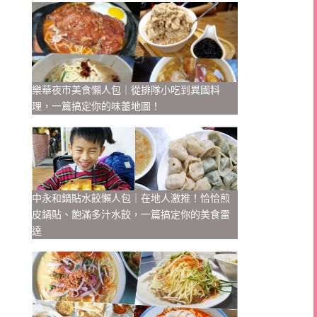
樂華夜市美食懶人包｜從排隊小吃到異國料
理，一篇搞定你的味蕾地圖！
中永和鍋貼水餃懶人包｜在地人激推！恰恰煎
皮鍋貼、飽滿多汁水餃，一篇搞定你的美食雷
達