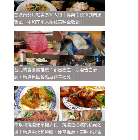
捷運南勢角站美食懶人包｜從興南夜市到周邊
街區，中和在地人私藏美味全收錄！
台北約會餐廳推薦：節日慶生、浪漫告白必
訪，精選氛圍餐點直送幸福感！
中永和燒臘便當懶人包：燒臘控必收的私藏名
單！精選中永和燒臘、便當推薦，美味不踩雷