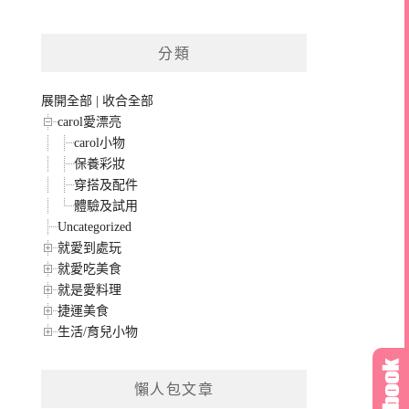
分類
展開全部
|
收合全部
carol愛漂亮
carol小物
保養彩妝
穿搭及配件
體驗及試用
Uncategorized
就愛到處玩
就愛吃美食
就是愛料理
捷運美食
生活/育兒小物
懶人包文章