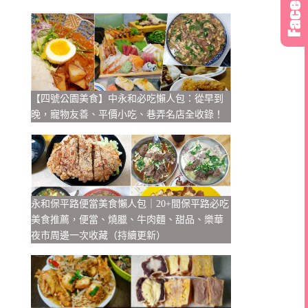
【四號公園美食】中永和必吃懶人包：從早到
晚，寵物友善、平價小吃、巷弄名店全收錄！
永和保平路便當美食懶人包｜20+間保平路必吃
美食推薦，便當、燒臘、牛肉麵、甜品、樂華
夜市周邊一次收藏（持續更新）