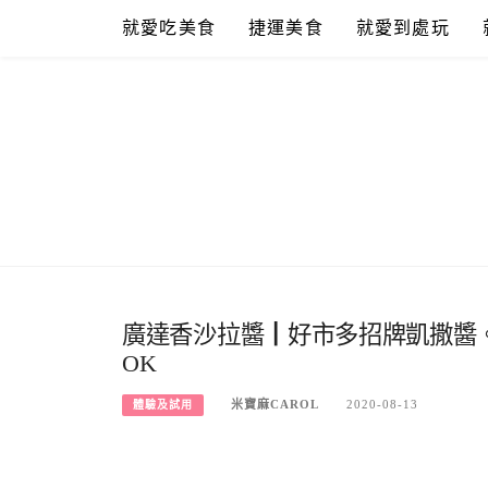
Skip
就愛吃美食
捷運美食
就愛到處玩
to
content
廣達香沙拉醬┃好市多招牌凱撒醬
OK
米寶麻CAROL
2020-08-13
體驗及試用