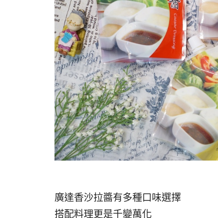
廣達香沙拉醬有多種口味選擇
搭配料理更是千變萬化