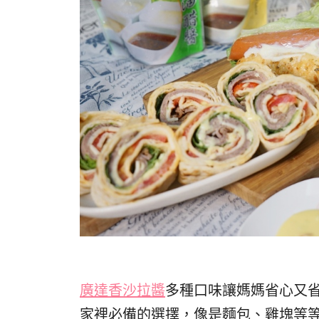
廣達香沙拉醬
多種口味讓媽媽省心又
家裡必備的選擇，像是麵包、雞塊等