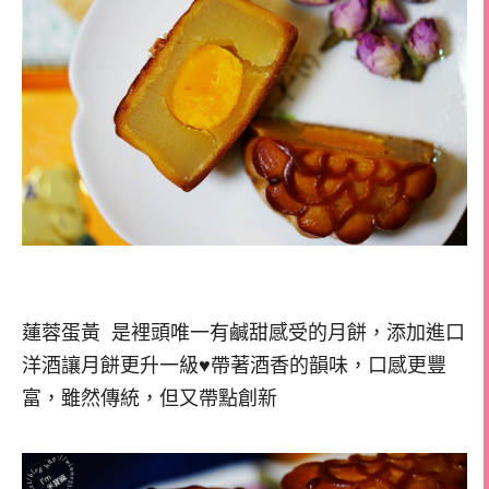
蓮蓉蛋黃 是裡頭唯一有鹹甜感受的月餅，添加進口
洋酒讓月餅更升一級♥帶著酒香的韻味，口感更豐
富，雖然傳統，但又帶點創新