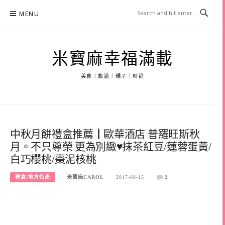
Skip
MENU
to
content
米寶麻幸福滿載
美食｜旅遊｜親子｜時尚
中秋月餅禮盒推薦┃歐華酒店 普羅旺斯秋
月。不只尊榮 更為別緻♥抹茶紅豆/蓮蓉蛋黃/
白巧櫻桃/棗泥核桃
禮盒/地方特產
米寶麻CAROL
2017-08-15
2