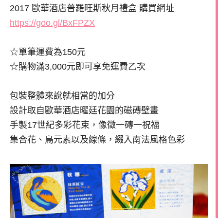
2017 歐華酒店普羅旺斯秋月禮盒 購買網址
https://goo.gl/BxFPZX
☆單筆運費為150元
☆購物滿3,000元即可享免運費乙次
包裝整體來說就相當的加分
設計取自歐華酒店曜廷花園的磁磚壁畫
手製17世紀多彩花束，像徵一磚一祝福
集合花、鳥元素以及線條，綴入南法風格色彩