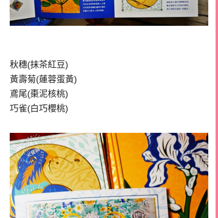
秋穗(抹茶紅豆)
黃壽菊(蓮蓉蛋黃)
鳶尾(棗泥核桃)
巧雀(白巧櫻桃)