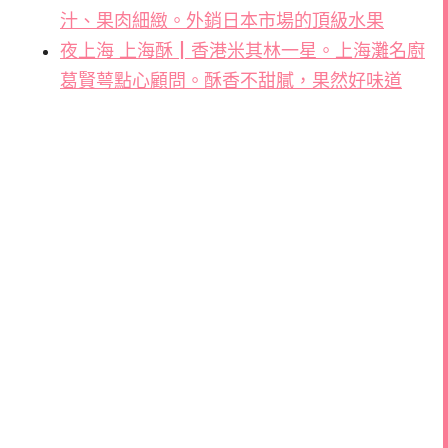
汁、果肉細緻。外銷日本市場的頂級水果
夜上海 上海酥┃香港米其林一星。上海灘名廚
葛賢萼點心顧問。酥香不甜膩，果然好味道