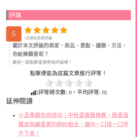
評論
5
1位網友投票評論
關於本文評論的商家、商品、景點、議題、方法，
你給幾顆星呢？
歡迎一起點擊星號參與評論唷！
點擊便能為這篇文章進行評等！
[評等總次數:
0
，平均評等:
0
]
延伸閱讀
小丞事麵包烘焙坊｜中秋蛋黃酥推薦，酥香菠
蘿皮與鹹蛋黃的絕妙組合，讓你一口接一口停
不下來！