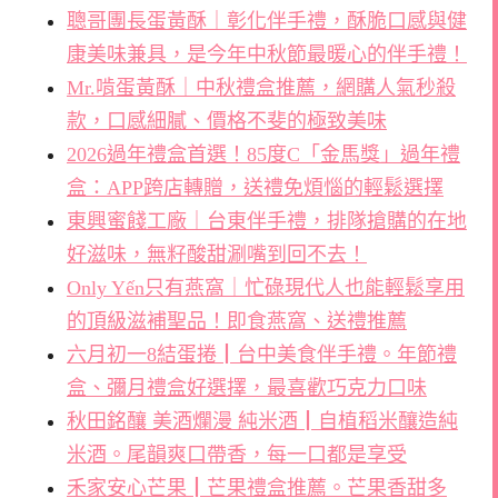
聰哥團長蛋黃酥｜彰化伴手禮，酥脆口感與健
康美味兼具，是今年中秋節最暖心的伴手禮！
Mr.啃蛋黃酥｜中秋禮盒推薦，網購人氣秒殺
款，口感細膩、價格不斐的極致美味
2026過年禮盒首選！85度C「金馬獎」過年禮
盒：APP跨店轉贈，送禮免煩惱的輕鬆選擇
東興蜜餞工廠｜台東伴手禮，排隊搶購的在地
好滋味，無籽酸甜涮嘴到回不去！
Only Yến只有燕窩｜忙碌現代人也能輕鬆享用
的頂級滋補聖品！即食燕窩、送禮推薦
六月初一8結蛋捲┃台中美食伴手禮。年節禮
盒、彌月禮盒好選擇，最喜歡巧克力口味
秋田銘釀 美酒爛漫 純米酒┃自植稻米釀造純
米酒。尾韻爽口帶香，每一口都是享受
禾家安心芒果┃芒果禮盒推薦。芒果香甜多