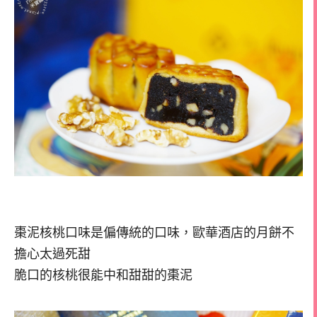
棗泥核桃口味是偏傳統的口味，歐華酒店的月餅不
擔心太過死甜
脆口的核桃很能中和甜甜的棗泥