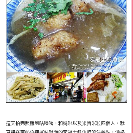
這天拍完照餓到咕嚕嚕，和媽咪以及米寶米粒四個人，就
直接在南勢角捷運站對面的宏冠土魠魚焿解決餐點，價格