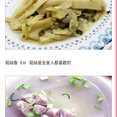
筍絲魯 $30 筍絲是全家人都喜歡的