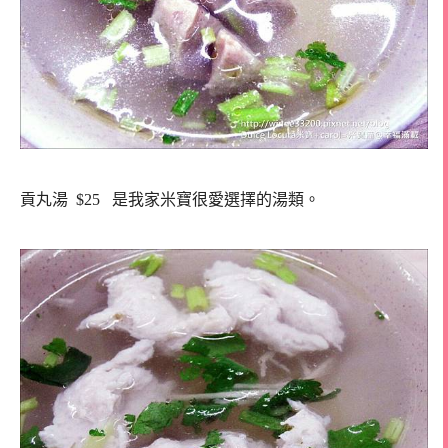
貢丸湯 $25 是我家米寶很愛選擇的湯類。