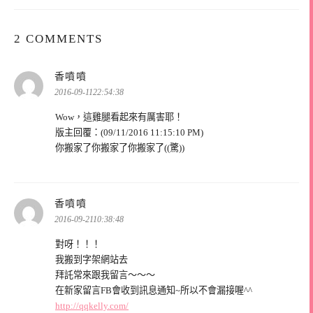
2 COMMENTS
表
香噴噴
示:
2016-09-1122:54:38
Wow，這雞腿看起來有厲害耶！
版主回覆：(09/11/2016 11:15:10 PM)
你搬家了你搬家了你搬家了((驚))
表
香噴噴
示:
2016-09-2110:38:48
對呀！！！
我搬到字架網站去
拜託常來跟我留言～～～
在新家留言FB會收到訊息通知~所以不會漏接喔^^
http://qqkelly.com/