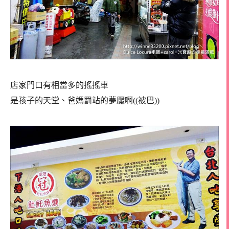
店家門口有相當多的搖搖車
是孩子的天堂、爸媽罰站的夢魘啊((被巴))