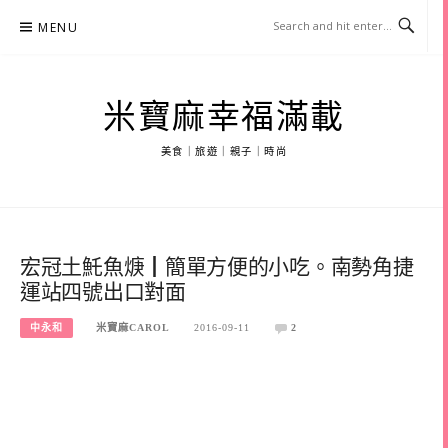
Skip
MENU
to
content
米寶麻幸福滿載
美食｜旅遊｜親子｜時尚
宏冠土魠魚焿┃簡單方便的小吃。南勢角捷
運站四號出口對面
中永和
米寶麻CAROL
2016-09-11
2