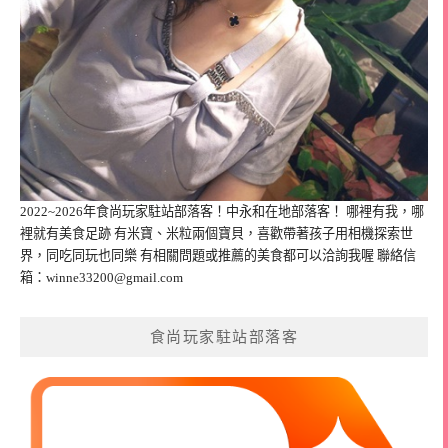
2022~2026年食尚玩家駐站部落客！中永和在地部落客！ 哪裡有我，哪
裡就有美食足跡 有米寶、米粒兩個寶貝，喜歡帶著孩子用相機探索世
界，同吃同玩也同樂 有相關問題或推薦的美食都可以洽詢我喔 聯絡信
箱：
winne33200@gmail.com
食尚玩家駐站部落客