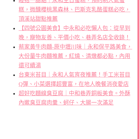
睦拾一甜點｜永和生日蛋糕，預約制人氣蛋
糕，微醺櫻桃黑森林、巴斯克乳酪蛋糕必吃，
頂溪站甜點推薦
【四號公園美食】中永和必吃懶人包：從早到
晚，寵物友善、平價小吃、巷弄名店全收錄！
蔡家黃牛肉麵-原中壢川味｜永和保平路美食，
大份量牛肉麵推薦，紅燒、清燉都必點，內用
還可續湯
台東米苔目｜永和人氣宵夜推薦！手工米苔目
Q彈、小菜選擇超豐富，在地人晚餐消夜愛店
超好吃麵線臭豆腐｜中和巷弄銅板美食。外酥
內嫰臭豆腐肉羹、蚵仔、大腸一次滿足