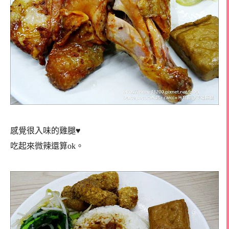
感覺很入味的雞腿♥
吃起來微辣還算ok。