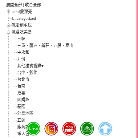
展開全部
|
收合全部
carol愛漂亮
Uncategorized
就愛到處玩
就愛吃美食
三峽
三重、蘆洲、新莊、五股、泰山
中永和
九份
其他甜食嘗鮮♥
台中、彰化
台北市
台南
嘉義
團購趣
基隆
外島地區
宜蘭
廠商試吃
懶人包