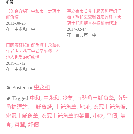
相關
【美食介紹】中和市－宏冠土
寧夏夜市美食┃賴家雞蛋蚵仔
魠魚焿
煎。歐帕醬醬雞韓國炸雞。宏
2012-08-23
冠土魠魚焿。林振櫂麻糬冰
在「中永和」中
2017-02-14
在「台北市」中
田園廖紅燒𩵚魠魚焿┃永和40
年老店。巷弄中式早午餐，在
地人也愛的好味道
2019-11-12
在「中永和」中
Posted in
中永和
Tagged
中和
,
中永和
,
冷氣
,
南勢角土魠魚羹
,
南勢
角捷運站
,
土魠魚焿
,
土魠魚羹
,
地址
,
宏冠土魠魚焿
,
宏冠土魠魚羹
,
宏冠土魠魚羹的菜單
,
小吃
,
平價
,
美
食
,
菜單
,
評價