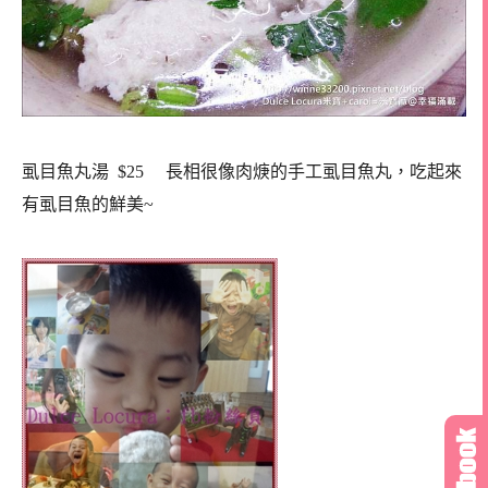
虱目魚丸湯 $25 長相很像肉焿的手工虱目魚丸，吃起來
有虱目魚的鮮美~