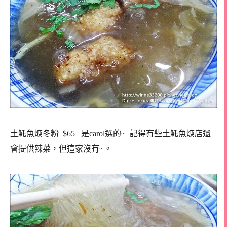
土魠魚焿冬粉 $65 是carol選的~ 記得有些土魠魚焿店還
會提供辣菜，但這家沒有~。