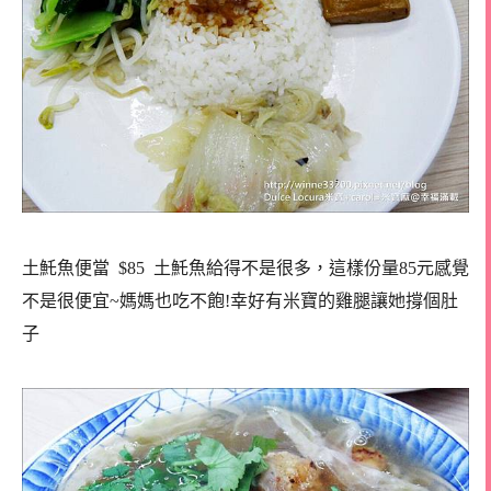
土魠魚便當 $85 土魠魚給得不是很多，這樣份量85元感覺
不是很便宜~媽媽也吃不飽!幸好有米寶的雞腿讓她撐個肚
子