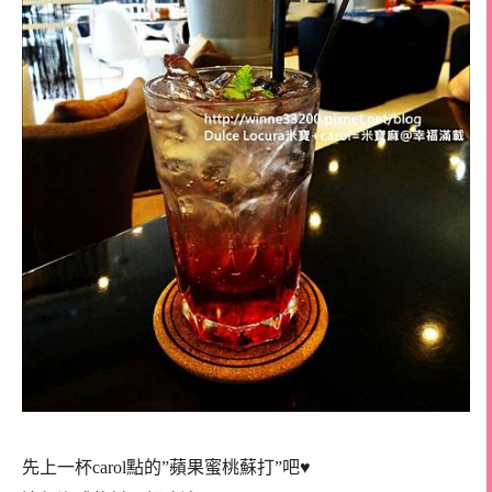
先上一杯carol點的”蘋果蜜桃蘇打”吧♥