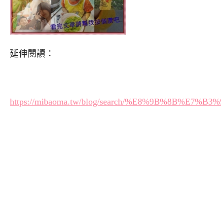
延伸閱讀：
https://mibaoma.tw/blog/search/%E8%9B%8B%E7%B3%