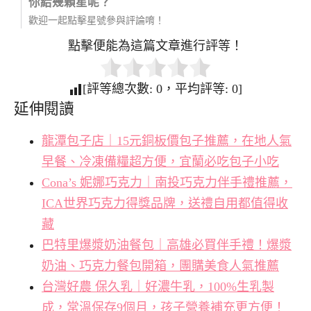
你給幾顆星呢？
歡迎一起點擊星號參與評論唷！
點擊便能為這篇文章進行評等！
[評等總次數:
0
，平均評等:
0
]
延伸閱讀
龍潭包子店｜15元銅板價包子推薦，在地人氣
早餐、冷凍備糧超方便，宜蘭必吃包子小吃
Cona’s 妮娜巧克力｜南投巧克力伴手禮推薦，
ICA世界巧克力得獎品牌，送禮自用都值得收
藏
巴特里爆漿奶油餐包｜高雄必買伴手禮！爆漿
奶油、巧克力餐包開箱，團購美食人氣推薦
台灣好農 保久乳｜好濃牛乳，100%生乳製
成，常溫保存9個月，孩子營養補充更方便！