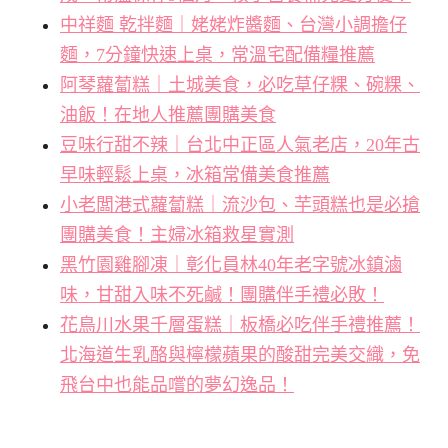
中祥麵 乾拌麵｜姥姥炸醬麵、台灣小調擔仔
麵，7分鐘快速上桌，常溫宅配備糧推薦
阿琴蘿蔔糕｜土城美食，必吃草仔粿、碗粿、
油飯！在地人推薦團購美食
豆味行甜不辣｜台北中正區人氣老店，20年古
早味輕鬆上桌，冰箱常備美食推薦
小老闆港式蘿蔔糕｜流沙包、芋頭糕也是必搶
團購美食！主婦冰箱救星實測
黑竹園雞腳凍｜彰化員林40年老字號冰鎮滷
味，甘甜入味不死鹹！團購伴手禮必敗！
花鳥川水果千層蛋糕｜板橋必吃伴手禮推薦！
北海道生乳酪與檸檬蘋果的酸甜完美交織，免
飛台中也能品嚐的夢幻逸品！