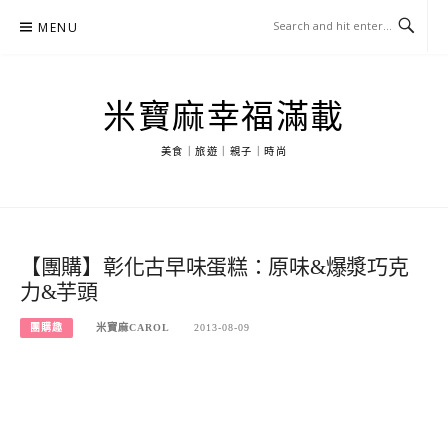
Skip
MENU
to
content
米寶麻幸福滿載
美食｜旅遊｜親子｜時尚
【團購】彰化古早味蛋糕：原味&爆漿巧克
力&芋頭
團購趣
米寶麻CAROL
2013-08-09