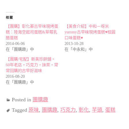
相關
【團購】彰化蓁古早味現烤蛋
【美食介紹】中和－呀米
糕：陸海空起司蛋糕&草莓乳
yummy古早味現烤蛋糕♥桂圓
酪蛋糕
口味蛋糕♥
2014-06-06
2013-10-28
在「團購趣」中
在「中永和」中
【團購/宅配】新美珍餅舖。
60年老店。巧克力。抹茶。常
常回購的古早好滋味
2016-08-20
在「團購趣」中
Posted in
團購趣
Tagged
原味
,
團購趣
,
巧克力
,
彰化
,
芋頭
,
蛋糕