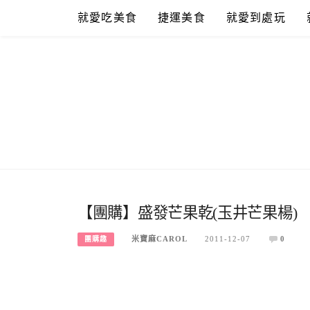
Skip
就愛吃美食
捷運美食
就愛到處玩
to
content
【團購】盛發芒果乾(玉井芒果楊)
米寶麻CAROL
2011-12-07
0
團購趣