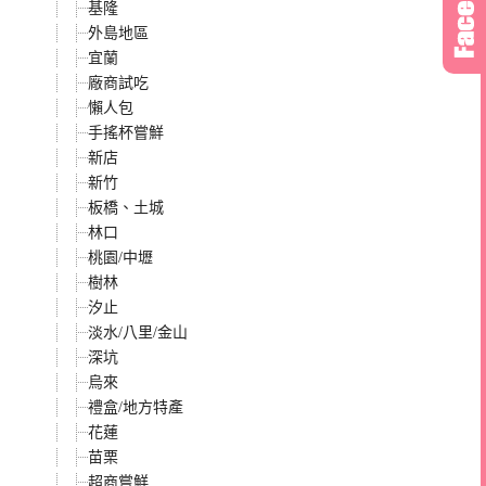
基隆
外島地區
宜蘭
廠商試吃
懶人包
手搖杯嘗鮮
新店
新竹
板橋、土城
林口
桃園/中壢
樹林
汐止
淡水/八里/金山
深坑
烏來
禮盒/地方特產
花蓮
苗栗
超商嘗鮮