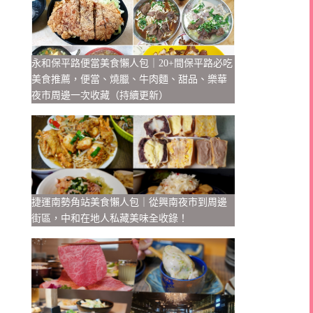
永和保平路便當美食懶人包｜20+間保平路必吃
美食推薦，便當、燒臘、牛肉麵、甜品、樂華
夜市周邊一次收藏（持續更新）
捷運南勢角站美食懶人包｜從興南夜市到周邊
街區，中和在地人私藏美味全收錄！