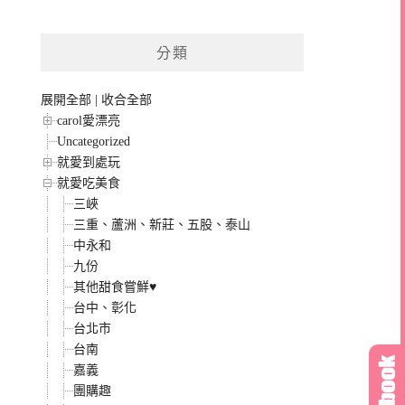
分類
展開全部
|
收合全部
carol愛漂亮
Uncategorized
就愛到處玩
就愛吃美食
三峽
三重、蘆洲、新莊、五股、泰山
中永和
九份
其他甜食嘗鮮♥
台中、彰化
台北市
台南
嘉義
團購趣