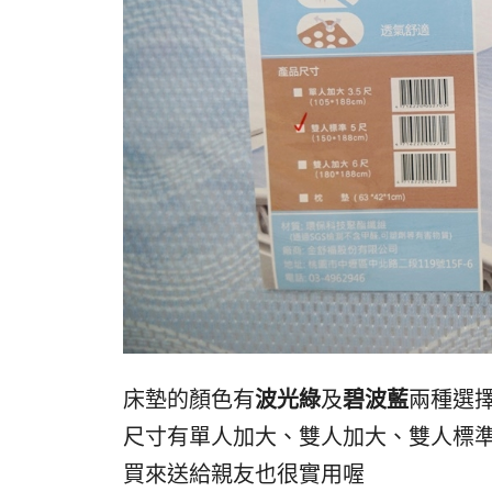
床墊的顏色有
波光綠
及
碧波藍
兩種選
尺寸有單人加大、雙人加大、雙人標
買來送給親友也很實用喔