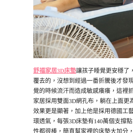
舒福家居3D床墊
讓孩子睡覺更安穩了
覆去的，沒想到經過一番折騰後才發
覺的時候流汗而造成敏感癢癢，這裡
家居採用雙面3D網孔布，躺在上面更
效果更是顯著，加上他是採用德國工
環透氣，每張3D床墊有140萬個支
性都很棒，簡直幫家裡的床墊大加分，