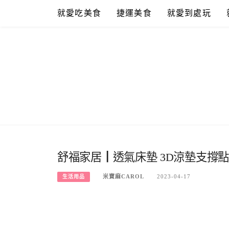
Skip
就愛吃美食
捷運美食
就愛到處玩
to
content
舒福家居┃透氣床墊 3D涼墊支撐
米寶麻CAROL
2023-04-17
生活用品