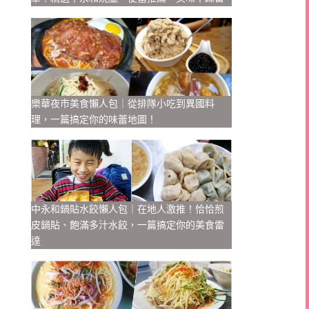
樂華夜市美食懶人包｜從排隊小吃到異國料
理，一篇搞定你的味蕾地圖！
中永和鍋貼水餃懶人包｜在地人激推！恰恰煎
皮鍋貼、飽滿多汁水餃，一篇搞定你的美食雷
達