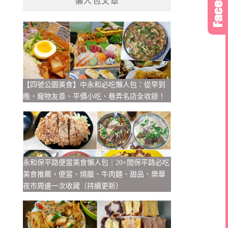
懶人包文章
【四號公園美食】中永和必吃懶人包：從早到
晚，寵物友善、平價小吃、巷弄名店全收錄！
永和保平路便當美食懶人包｜20+間保平路必吃
美食推薦，便當、燒臘、牛肉麵、甜品、樂華
夜市周邊一次收藏（持續更新）