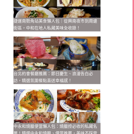
捷運南勢角站美食懶人包｜從興南夜市到周邊
街區，中和在地人私藏美味全收錄！
台北約會餐廳推薦：節日慶生、浪漫告白必
訪，精選氛圍餐點直送幸福感！
中永和燒臘便當懶人包：燒臘控必收的私藏名
單！精選中永和燒臘、便當推薦，美味不踩雷