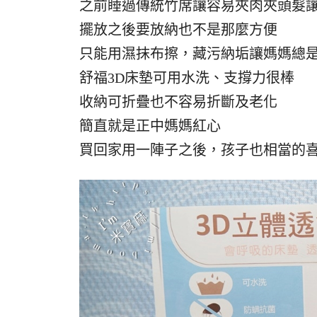
之前睡過傳統竹席讓容易夾肉夾頭髮
擺放之後要放納也不是那麼方便
只能用濕抹布擦，藏污納垢讓媽媽總
舒福3D床墊可用水洗、支撐力很棒
收納可折疊也不容易折斷及老化
簡直就是正中媽媽紅心
買回家用一陣子之後，孩子也相當的