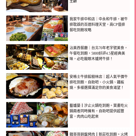
主顧
我家牛排中和店｜中永和牛排，被牛
排耽誤的百道料理天堂，高CP值排
餐吃到飽攻略
沾美西餐廳｜台北70年老字號美食，
午餐吃到飽，5800好評4.5星經典美
味，必吃龍眼木爐烤牛排！
安格士牛排館樹林店｜超人氣平價牛
排吃到飽，自助吧、小火鍋、鐵板
燒，多樣選擇滿足你的美食渴望！
藝爐晏┃汐止火鍋吃到飽。賞畫吃火
鍋兩者同時擁有，自助吧提供超豐
富，肉肉山吃起來
韓哥哥銅盤烤肉┃新莊吃到飽。火烤