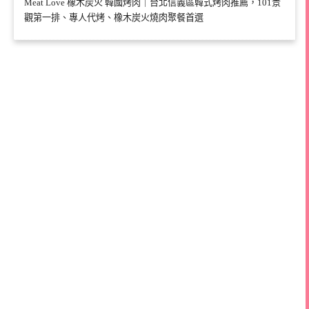
Meat Love 橡木炭火 韓國烤肉｜台北信義區韓式烤肉推薦，101景
觀第一排、專人代烤、橡木炭火燒肉聚餐首選