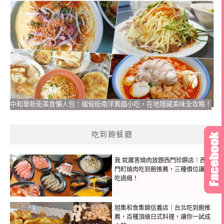
中和華新街美食懶人包｜緬甸街南洋異國小吃，在地隱藏美味全攻略！
吃到飽餐廳
我 就厲害燒肉放題西門珍饌店｜西
門町燒肉吃到飽推薦，三種價位讓你
吃過癮！
旭集和食集錦信義店｜台北吃到飽推
薦，百種頂級日式料理，讓你一試成