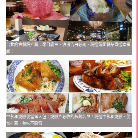
台北約會餐廳推薦：節日慶生、浪漫告白必訪，精選氛圍餐點直送幸福
感！
中永和燒臘便當懶人包：燒臘控必收的私藏名單！精選中永和燒臘、便
當推薦，美味不踩雷