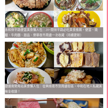
永和保平路便當美食懶人包｜20+間保平路必吃美食推薦，便當、燒
臘、牛肉麵、甜品、樂華夜市周邊一次收藏（持續更新）
捷運南勢角站美食懶人包｜從興南夜市到周邊街區，中和在地人私藏美
味全收錄！