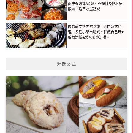
兩吃好選擇!蔬菜、火鍋料及飲料無
限續，還不收服務費
肉倉韓式烤肉吃到飽┃西門韓式料
理。多種小菜自助式。拌飯自己玩♥
哈根達斯&莫凡彼冰淇淋。
近期文章