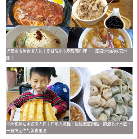
樂華夜市美食懶人包｜從排隊小吃到異國料理，一篇搞定你的味蕾地
圖！
中永和鍋貼水餃懶人包｜在地人激推！恰恰煎皮鍋貼、飽滿多汁水餃，
一篇搞定你的美食雷達