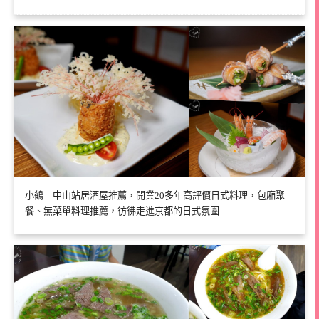
小鶴｜中山站居酒屋推薦，開業20多年高評價日式料理，包廂聚
餐、無菜單料理推薦，彷彿走進京都的日式氛圍