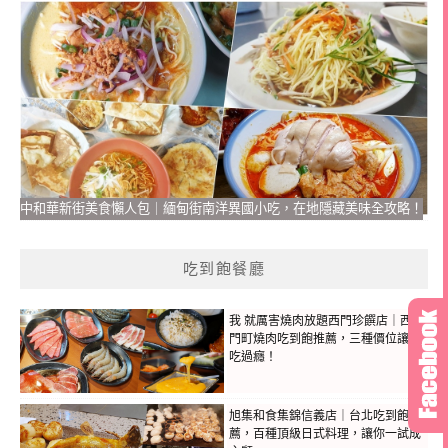
中和華新街美食懶人包｜緬甸街南洋異國小吃，在地隱藏美味全攻略！
吃到飽餐廳
我 就厲害燒肉放題西門珍饌店｜西
門町燒肉吃到飽推薦，三種價位讓你
吃過癮！
旭集和食集錦信義店｜台北吃到飽推
薦，百種頂級日式料理，讓你一試成