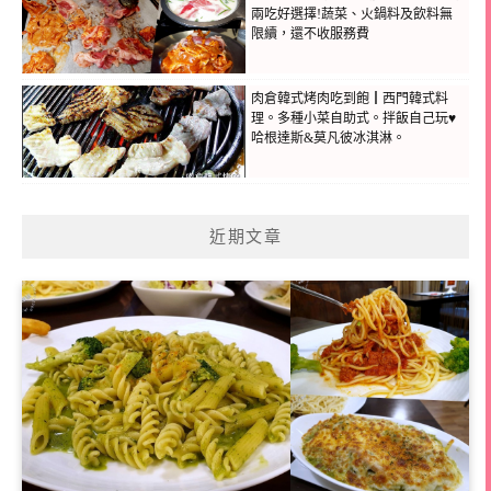
兩吃好選擇!蔬菜、火鍋料及飲料無
限續，還不收服務費
肉倉韓式烤肉吃到飽┃西門韓式料
理。多種小菜自助式。拌飯自己玩♥
哈根達斯&莫凡彼冰淇淋。
近期文章