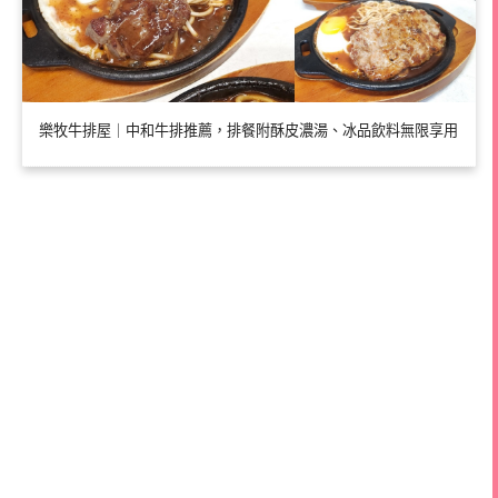
樂牧牛排屋｜中和牛排推薦，排餐附酥皮濃湯、冰品飲料無限享用