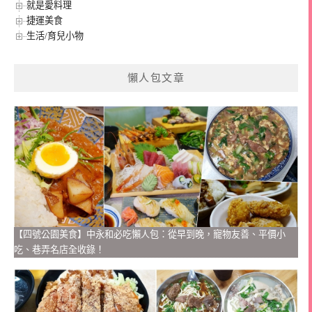
就是愛料理
捷運美食
生活/育兒小物
懶人包文章
【四號公園美食】中永和必吃懶人包：從早到晚，寵物友善、平價小
吃、巷弄名店全收錄！