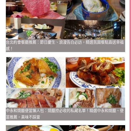
台北約會餐廳推薦：節日慶生、浪漫告白必訪，精選氛圍餐點直送幸福
感！
中永和燒臘便當懶人包：燒臘控必收的私藏名單！精選中永和燒臘、便
當推薦，美味不踩雷