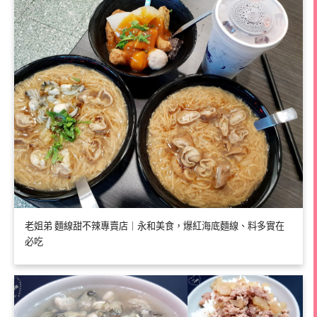
老姐弟 麵線甜不辣專賣店｜永和美食，爆紅海底麵線、料多實在
必吃