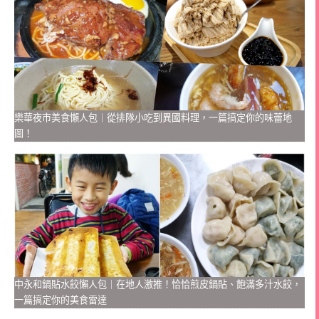
樂華夜市美食懶人包｜從排隊小吃到異國料理，一篇搞定你的味蕾地
圖！
中永和鍋貼水餃懶人包｜在地人激推！恰恰煎皮鍋貼、飽滿多汁水餃，
一篇搞定你的美食雷達