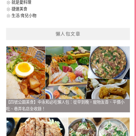
就是愛料理
捷運美食
生活/育兒小物
懶人包文章
【四號公園美食】中永和必吃懶人包：從早到晚，寵物友善、平價小
吃、巷弄名店全收錄！