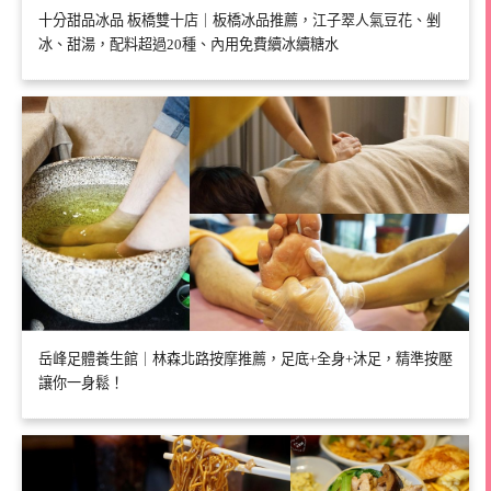
十分甜品冰品 板橋雙十店｜板橋冰品推薦，江子翠人氣豆花、剉
冰、甜湯，配料超過20種、內用免費續冰續糖水
岳峰足體養生館｜林森北路按摩推薦，足底+全身+沐足，精準按壓
讓你一身鬆！