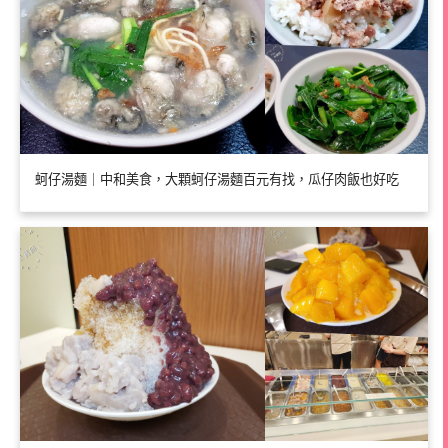
蚵仔湯麵｜中和美食，大顆蚵仔湯麵百元有找，瓜仔肉飯也好吃