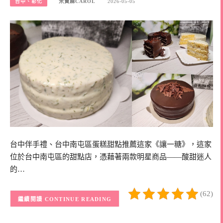
台中、彰化
米寶麻CAROL
2026-05-05
台中伴手禮、台中南屯區蛋糕甜點推薦這家《讓一糖》，這家
位於台中南屯區的甜點店，憑藉著兩款明星商品——酸甜迷人
的…
(62)
CONTINUE READING