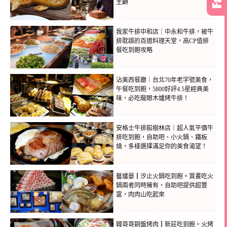
主顧
我家牛排中和店｜中永和牛排，被牛
排耽誤的百道料理天堂，高CP值排
餐吃到飽攻略
沾美西餐廳｜台北70年老字號美食，
午餐吃到飽，5800好評4.5星經典美
味，必吃龍眼木爐烤牛排！
安格士牛排館樹林店｜超人氣平價牛
排吃到飽，自助吧、小火鍋、鐵板
燒，多樣選擇滿足你的美食渴望！
藝爐晏┃汐止火鍋吃到飽。賞畫吃火
鍋兩者同時擁有，自助吧提供超豐
富，肉肉山吃起來
韓哥哥銅盤烤肉┃新莊吃到飽。火烤