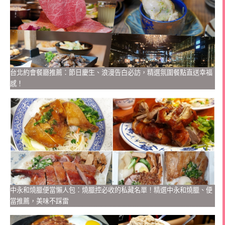
台北約會餐廳推薦：節日慶生、浪漫告白必訪，精選氛圍餐點直送幸福
感！
中永和燒臘便當懶人包：燒臘控必收的私藏名單！精選中永和燒臘、便
當推薦，美味不踩雷