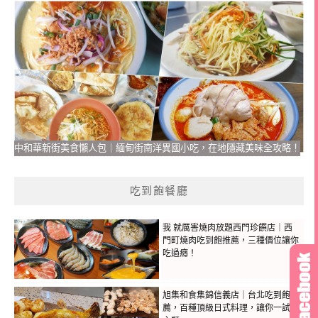
中和華新街美食懶人包｜緬甸街南洋異國小吃，在地隱藏美味全攻略！
吃到飽餐廳
我 就厲害燒肉放題西門珍饌店｜西
門町燒肉吃到飽推薦，三種價位讓你
吃過癮！
旭集和食集錦信義店｜台北吃到飽推
薦，百種頂級日式料理，讓你一試成