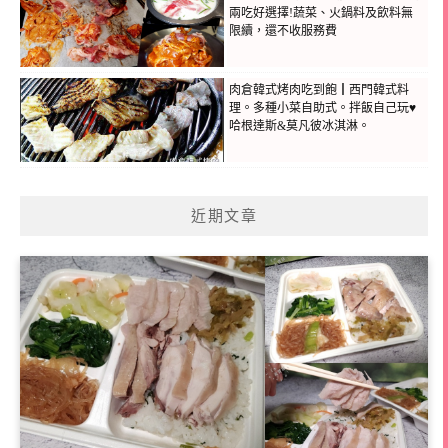
兩吃好選擇!蔬菜、火鍋料及飲料無
限續，還不收服務費
肉倉韓式烤肉吃到飽┃西門韓式料
理。多種小菜自助式。拌飯自己玩♥
哈根達斯&莫凡彼冰淇淋。
近期文章