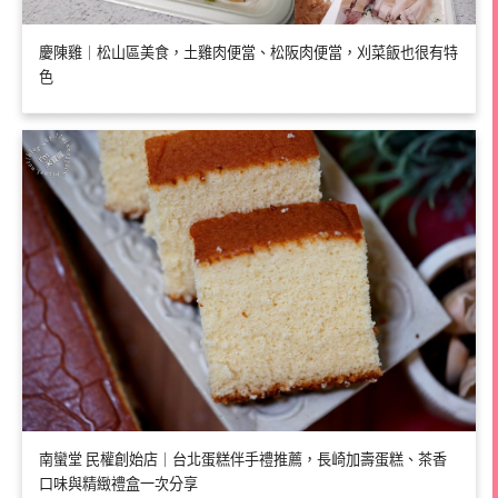
慶陳雞｜松山區美食，土雞肉便當、松阪肉便當，刈菜飯也很有特
色
南蠻堂 民權創始店｜台北蛋糕伴手禮推薦，長崎加壽蛋糕、茶香
口味與精緻禮盒一次分享