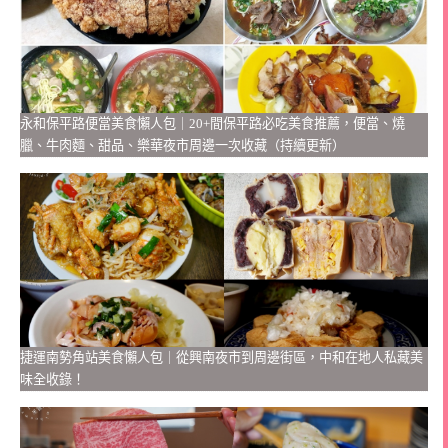
永和保平路便當美食懶人包｜20+間保平路必吃美食推薦，便當、燒
臘、牛肉麵、甜品、樂華夜市周邊一次收藏（持續更新）
捷運南勢角站美食懶人包｜從興南夜市到周邊街區，中和在地人私藏美
味全收錄！