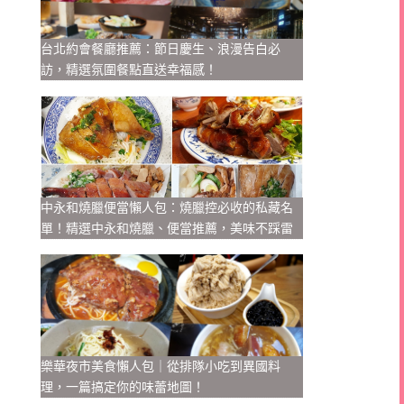
台北約會餐廳推薦：節日慶生、浪漫告白必
訪，精選氛圍餐點直送幸福感！
中永和燒臘便當懶人包：燒臘控必收的私藏名
單！精選中永和燒臘、便當推薦，美味不踩雷
樂華夜市美食懶人包｜從排隊小吃到異國料
理，一篇搞定你的味蕾地圖！