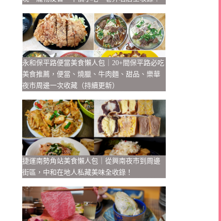
永和保平路便當美食懶人包｜20+間保平路必吃
美食推薦，便當、燒臘、牛肉麵、甜品、樂華
夜市周邊一次收藏（持續更新）
捷運南勢角站美食懶人包｜從興南夜市到周邊
街區，中和在地人私藏美味全收錄！