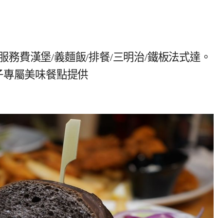
免服務費漢堡/義麵飯/排餐/三明治/鐵板法式達。
子專屬美味餐點提供