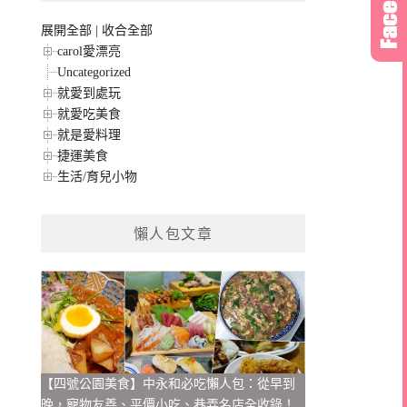
展開全部
|
收合全部
carol愛漂亮
Uncategorized
就愛到處玩
就愛吃美食
就是愛料理
捷運美食
生活/育兒小物
懶人包文章
【四號公園美食】中永和必吃懶人包：從早到
晚，寵物友善、平價小吃、巷弄名店全收錄！