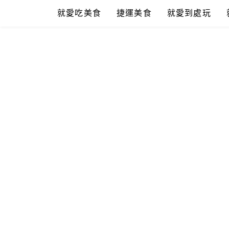
Skip
就愛吃美食
捷運美食
就愛到處玩
to
content