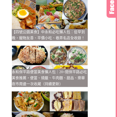
【四號公園美食】中永和必吃懶人包：從早到
晚，寵物友善、平價小吃、巷弄名店全收錄！
永和保平路便當美食懶人包｜20+間保平路必吃
美食推薦，便當、燒臘、牛肉麵、甜品、樂華
夜市周邊一次收藏（持續更新）