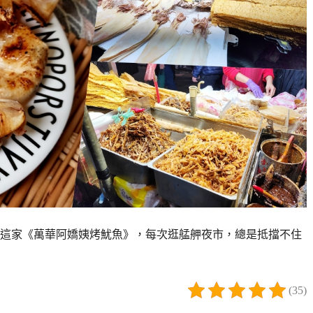
這家《萬華阿嬌姨烤魷魚》，每次逛艋舺夜市，總是抵擋不住
(35)