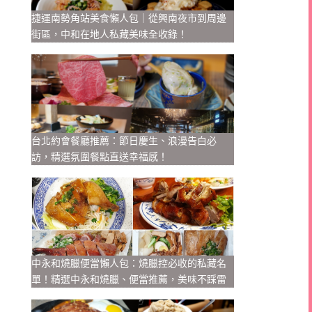
捷運南勢角站美食懶人包｜從興南夜市到周邊
街區，中和在地人私藏美味全收錄！
台北約會餐廳推薦：節日慶生、浪漫告白必
訪，精選氛圍餐點直送幸福感！
中永和燒臘便當懶人包：燒臘控必收的私藏名
單！精選中永和燒臘、便當推薦，美味不踩雷