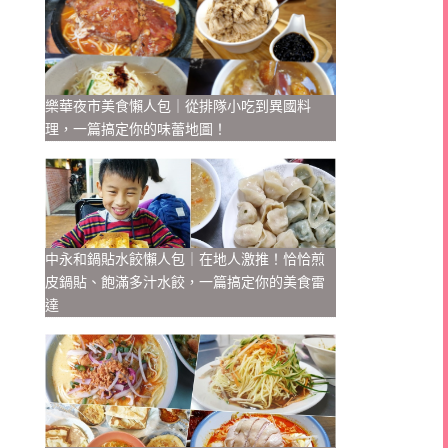
樂華夜市美食懶人包｜從排隊小吃到異國料
理，一篇搞定你的味蕾地圖！
中永和鍋貼水餃懶人包｜在地人激推！恰恰煎
皮鍋貼、飽滿多汁水餃，一篇搞定你的美食雷
達