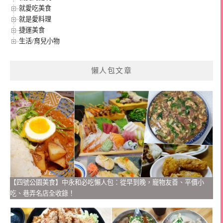
就愛吃美食
就是愛料理
捷運美食
生活/育兒小物
懶人包文章
【四號公園美食】中永和必吃懶人包：從早到晚，寵物友善、平價小
吃、巷弄名店全收錄！