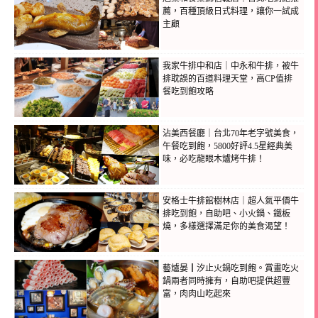
薦，百種頂級日式料理，讓你一試成
主顧
我家牛排中和店｜中永和牛排，被牛
排耽誤的百道料理天堂，高CP值排
餐吃到飽攻略
沾美西餐廳｜台北70年老字號美食，
午餐吃到飽，5800好評4.5星經典美
味，必吃龍眼木爐烤牛排！
安格士牛排館樹林店｜超人氣平價牛
排吃到飽，自助吧、小火鍋、鐵板
燒，多樣選擇滿足你的美食渴望！
藝爐晏┃汐止火鍋吃到飽。賞畫吃火
鍋兩者同時擁有，自助吧提供超豐
富，肉肉山吃起來