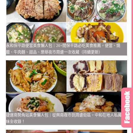
永和保平路便當美食懶人包｜20+間保平路必吃美食推薦，便當、燒
臘、牛肉麵、甜品、樂華夜市周邊一次收藏（持續更新）
捷運南勢角站美食懶人包｜從興南夜市到周邊街區，中和在地人私藏美
味全收錄！