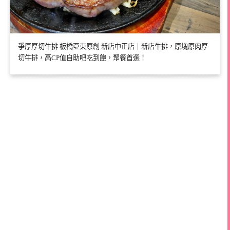
爭厚厚切牛排 板橋亞東原創 新店中正店｜新店牛排，原塊原肉厚
切牛排，高CP值自助吧吃到飽，聚餐首選！