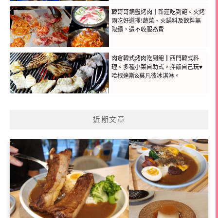
韓哥哥銅盤烤肉┃新莊吃到飽。火烤
兩吃好選擇!蔬菜、火鍋料及飲料無
限續，還不收服務費
肉倉韓式烤肉吃到飽┃西門韓式料
理。多種小菜自助式。拌飯自己玩♥
哈根達斯&莫凡彼冰淇淋。
近期文章