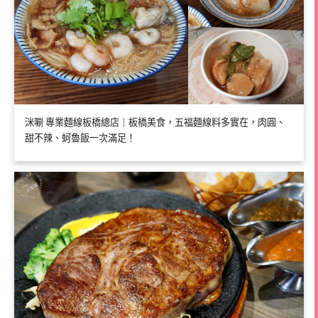
洣唰 專業麵線板橋總店｜板橋美食，五福麵線料多實在，肉圓、
甜不辣、蚵魯飯一次滿足！