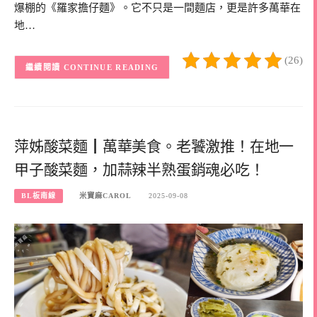
爆棚的《羅家擔仔麵》。它不只是一間麵店，更是許多萬華在
地…
(26)
CONTINUE READING
萍姊酸菜麵┃萬華美食。老饕激推！在地一
甲子酸菜麵，加蒜辣半熟蛋銷魂必吃！
BL板南線
米寶麻CAROL
2025-09-08