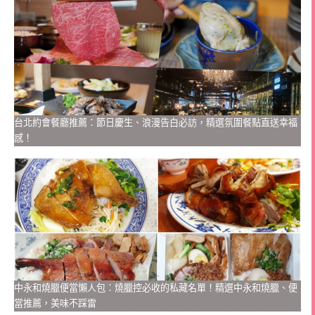
台北約會餐廳推薦：節日慶生、浪漫告白必訪，精選氛圍餐點直送幸福
感！
中永和燒臘便當懶人包：燒臘控必收的私藏名單！精選中永和燒臘、便
當推薦，美味不踩雷