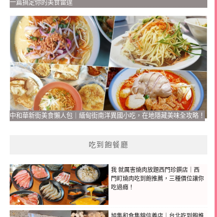
一篇搞定你的美食雷達
中和華新街美食懶人包｜緬甸街南洋異國小吃，在地隱藏美味全攻略！
吃到飽餐廳
我 就厲害燒肉放題西門珍饌店｜西
門町燒肉吃到飽推薦，三種價位讓你
吃過癮！
旭集和食集錦信義店｜台北吃到飽推