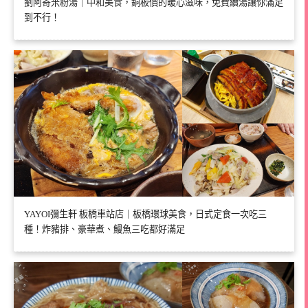
劉阿寄米粉湯｜中和美食，銅板價的暖心滋味，免費續湯讓你滿足
到不行！
YAYOI彌生軒 板橋車站店｜板橋環球美食，日式定食一次吃三
種！炸豬排、豪華煮、鰻魚三吃都好滿足