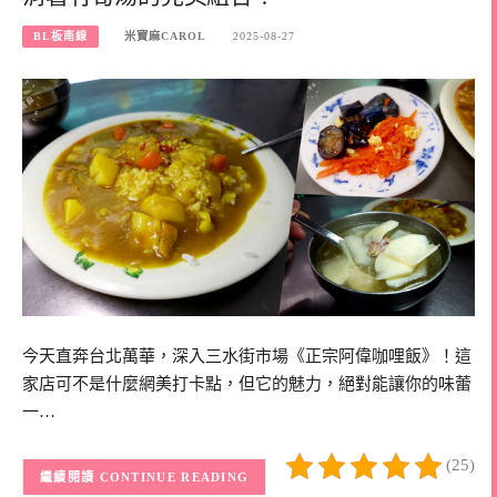
BL板南線
米寶麻CAROL
2025-08-27
今天直奔台北萬華，深入三水街市場《正宗阿偉咖哩飯》！這
家店可不是什麼網美打卡點，但它的魅力，絕對能讓你的味蕾
一…
(25)
CONTINUE READING