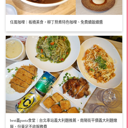
任風咖哩｜板橋美食，柳丁熬煮特色咖哩、免費續飯續醬
best義pasta食堂｜台北車站義大利麵推薦，南陽街平價義大利麵燉
飯、份量足不收服務費