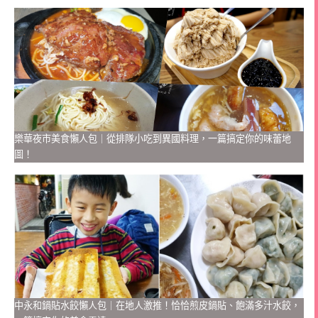
樂華夜市美食懶人包｜從排隊小吃到異國料理，一篇搞定你的味蕾地
圖！
中永和鍋貼水餃懶人包｜在地人激推！恰恰煎皮鍋貼、飽滿多汁水餃，