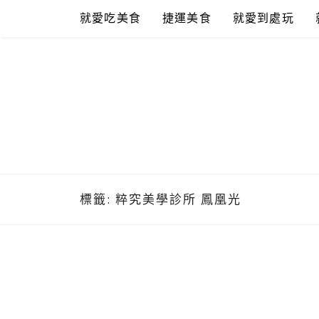
Skip
就愛吃美食
捷運美食
就愛到處玩
to
content
標籤:
粹究美學診所 鳳凰光