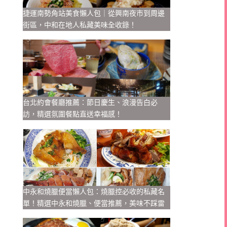
捷運南勢角站美食懶人包｜從興南夜市到周邊
街區，中和在地人私藏美味全收錄！
台北約會餐廳推薦：節日慶生、浪漫告白必
訪，精選氛圍餐點直送幸福感！
中永和燒臘便當懶人包：燒臘控必收的私藏名
單！精選中永和燒臘、便當推薦，美味不踩雷