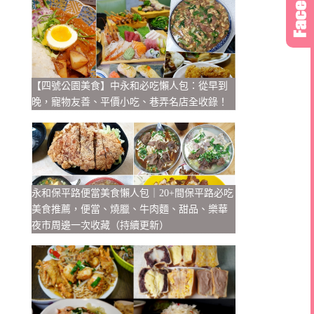
【四號公園美食】中永和必吃懶人包：從早到
晚，寵物友善、平價小吃、巷弄名店全收錄！
永和保平路便當美食懶人包｜20+間保平路必吃
美食推薦，便當、燒臘、牛肉麵、甜品、樂華
夜市周邊一次收藏（持續更新）