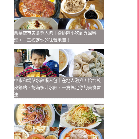
樂華夜市美食懶人包｜從排隊小吃到異國料
理，一篇搞定你的味蕾地圖！
中永和鍋貼水餃懶人包｜在地人激推！恰恰煎
皮鍋貼、飽滿多汁水餃，一篇搞定你的美食雷
達