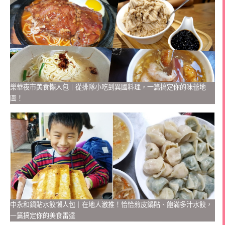
樂華夜市美食懶人包｜從排隊小吃到異國料理，一篇搞定你的味蕾地
圖！
中永和鍋貼水餃懶人包｜在地人激推！恰恰煎皮鍋貼、飽滿多汁水餃，
一篇搞定你的美食雷達