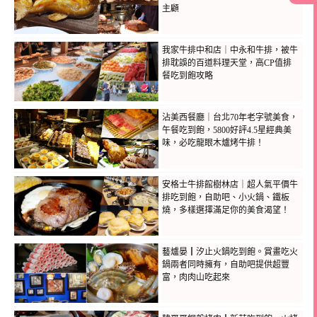
主顧
我家牛排中和店｜中永和牛排，被牛
排耽誤的百道料理天堂，高CP值排
餐吃到飽攻略
沾美西餐廳｜台北70年老字號美食，
午餐吃到飽，5800好評4.5星經典美
味，必吃龍眼木爐烤牛排！
安格士牛排館樹林店｜超人氣平價牛
排吃到飽，自助吧、小火鍋、鐵板
燒，多樣選擇滿足你的美食渴望！
藝爐晏┃汐止火鍋吃到飽。賞畫吃火
鍋兩者同時擁有，自助吧提供超豐
富，肉肉山吃起來