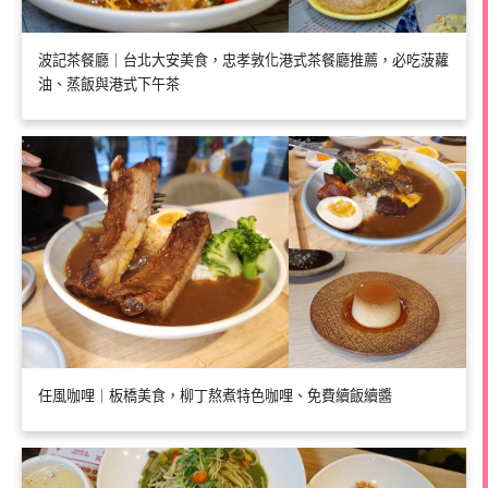
波記茶餐廳｜台北大安美食，忠孝敦化港式茶餐廳推薦，必吃菠蘿
油、蒸飯與港式下午茶
任風咖哩｜板橋美食，柳丁熬煮特色咖哩、免費續飯續醬