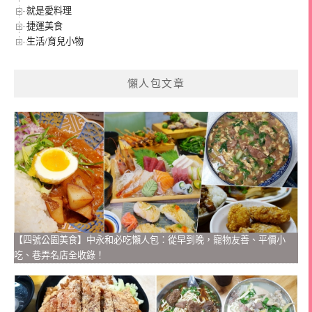
就是愛料理
捷運美食
生活/育兒小物
懶人包文章
【四號公園美食】中永和必吃懶人包：從早到晚，寵物友善、平價小
吃、巷弄名店全收錄！