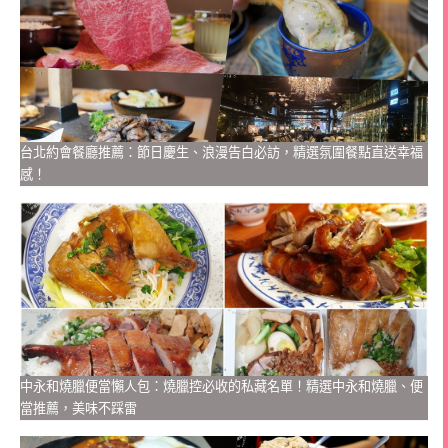
台北約會餐廳推薦：節日慶生、浪漫告白必訪，精選氛圍餐點直送幸福
感！
中永和燒臘便當懶人包：燒臘控必收的私藏名單！精選中永和燒臘、便
當推薦，美味不踩雷