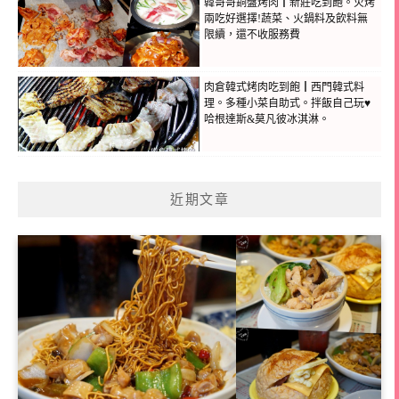
韓哥哥銅盤烤肉┃新莊吃到飽。火烤
兩吃好選擇!蔬菜、火鍋料及飲料無
限續，還不收服務費
肉倉韓式烤肉吃到飽┃西門韓式料
理。多種小菜自助式。拌飯自己玩♥
哈根達斯&莫凡彼冰淇淋。
近期文章