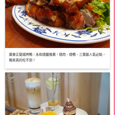
廣東正龍城烤鴨｜永和燒臘推薦，燒肉、燒鴨、三寶飯人氣必點，
晚來真的吃不到！