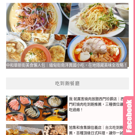
中和華新街美食懶人包｜緬甸街南洋異國小吃，在地隱藏美味全攻略！
吃到飽餐廳
我 就厲害燒肉放題西門珍饌店｜西
門町燒肉吃到飽推薦，三種價位讓你
吃過癮！
旭集和食集錦信義店｜台北吃到飽推
薦，百種頂級日式料理，讓你一試成