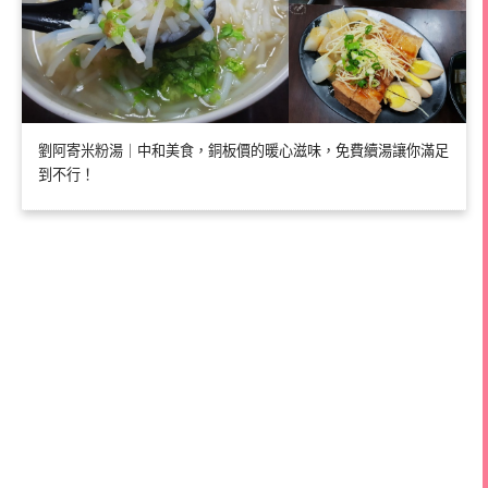
劉阿寄米粉湯｜中和美食，銅板價的暖心滋味，免費續湯讓你滿足
到不行！