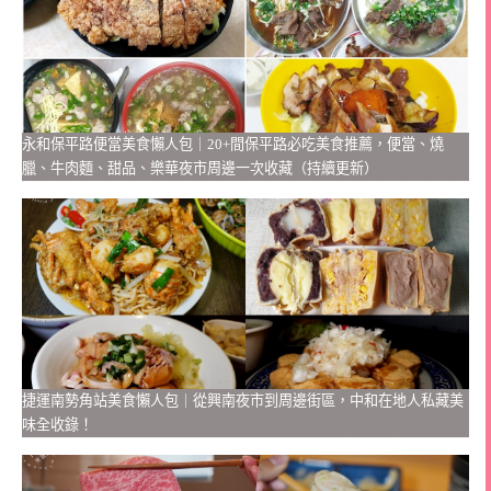
永和保平路便當美食懶人包｜20+間保平路必吃美食推薦，便當、燒
臘、牛肉麵、甜品、樂華夜市周邊一次收藏（持續更新）
捷運南勢角站美食懶人包｜從興南夜市到周邊街區，中和在地人私藏美
味全收錄！