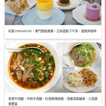
松薇 PINE&ROSE｜東門甜點推薦，日系甜點下午茶、蛋糕與咖啡
老周牛肉麵｜中和牛肉麵，紅燒微辣過癮，清燉清爽鹹香，小菜選
擇豐富