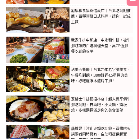
旭集和食集錦信義店｜台北吃到飽推
薦，百種頂級日式料理，讓你一試成
主顧
我家牛排中和店｜中永和牛排，被牛
排耽誤的百道料理天堂，高CP值排
餐吃到飽攻略
沾美西餐廳｜台北70年老字號美食，
午餐吃到飽，5800好評4.5星經典美
味，必吃龍眼木爐烤牛排！
安格士牛排館樹林店｜超人氣平價牛
排吃到飽，自助吧、小火鍋、鐵板
燒，多樣選擇滿足你的美食渴望！
藝爐晏┃汐止火鍋吃到飽。賞畫吃火
鍋兩者同時擁有，自助吧提供超豐