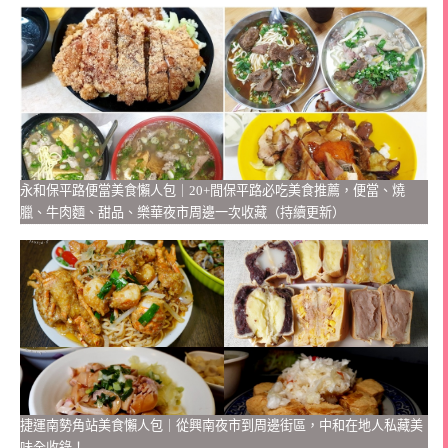
永和保平路便當美食懶人包｜20+間保平路必吃美食推薦，便當、燒
臘、牛肉麵、甜品、樂華夜市周邊一次收藏（持續更新）
捷運南勢角站美食懶人包｜從興南夜市到周邊街區，中和在地人私藏美
味全收錄！