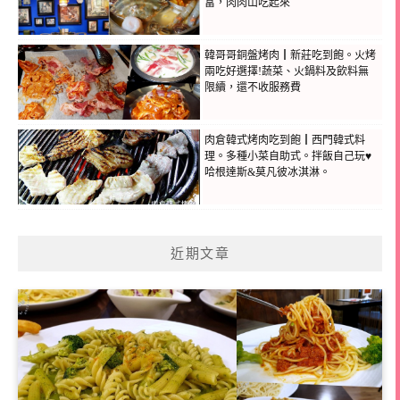
富，肉肉山吃起來
韓哥哥銅盤烤肉┃新莊吃到飽。火烤
兩吃好選擇!蔬菜、火鍋料及飲料無
限續，還不收服務費
肉倉韓式烤肉吃到飽┃西門韓式料
理。多種小菜自助式。拌飯自己玩♥
哈根達斯&莫凡彼冰淇淋。
近期文章