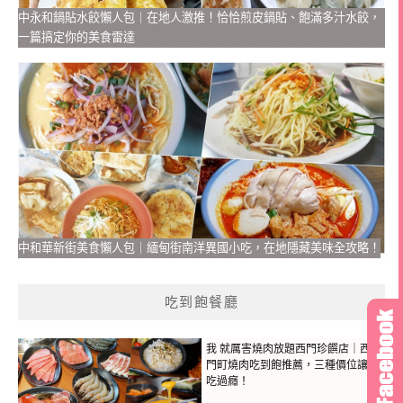
中永和鍋貼水餃懶人包｜在地人激推！恰恰煎皮鍋貼、飽滿多汁水餃，
一篇搞定你的美食雷達
中和華新街美食懶人包｜緬甸街南洋異國小吃，在地隱藏美味全攻略！
吃到飽餐廳
我 就厲害燒肉放題西門珍饌店｜西
門町燒肉吃到飽推薦，三種價位讓你
吃過癮！