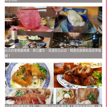
台北約會餐廳推薦：節日慶生、浪漫告白必訪，精選氛圍餐點直送幸福
感！
中永和燒臘便當懶人包：燒臘控必收的私藏名單！精選中永和燒臘、便