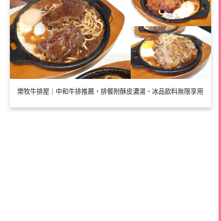
樂牧牛排屋｜中和牛排推薦，排餐附酥皮濃湯、冰品飲料無限享用