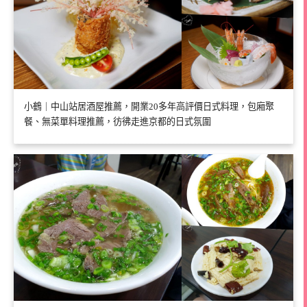
小鶴｜中山站居酒屋推薦，開業20多年高評價日式料理，包廂聚
餐、無菜單料理推薦，彷彿走進京都的日式氛圍