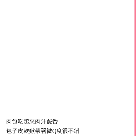
肉包吃起來肉汁鹹香
包子皮軟嫰帶著微Q度很不錯