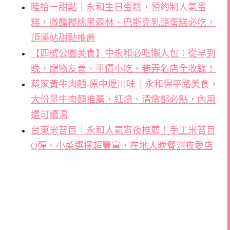
睦拾一甜點｜永和生日蛋糕，預約制人氣蛋
糕，微醺櫻桃黑森林、巴斯克乳酪蛋糕必吃，
頂溪站甜點推薦
【四號公園美食】中永和必吃懶人包：從早到
晚，寵物友善、平價小吃、巷弄名店全收錄！
蔡家黃牛肉麵-原中壢川味｜永和保平路美食，
大份量牛肉麵推薦，紅燒、清燉都必點，內用
還可續湯
台東米苔目｜永和人氣宵夜推薦！手工米苔目
Q彈、小菜選擇超豐富，在地人晚餐消夜愛店