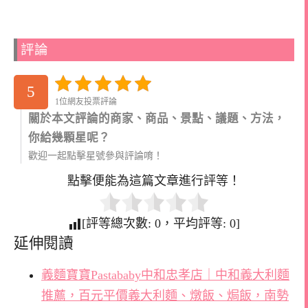
評論
5
1位網友投票評論
關於本文評論的商家、商品、景點、議題、方法，
你給幾顆星呢？
歡迎一起點擊星號參與評論唷！
點擊便能為這篇文章進行評等！
[評等總次數:
0
，平均評等:
0
]
延伸閱讀
義麵寶寶Pastababy中和忠孝店｜中和義大利麵
推薦，百元平價義大利麵、燉飯、焗飯，南勢