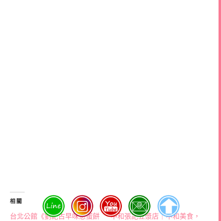
相關
台北公館《劉記古早味蔥蛋餅
中和張記豆漿店｜中和美食，