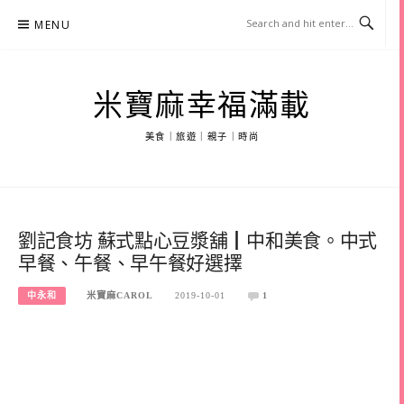
Skip
MENU
to
content
米寶麻幸福滿載
美食｜旅遊｜親子｜時尚
劉記食坊 蘇式點心豆漿舖┃中和美食。中式
早餐、午餐、早午餐好選擇
中永和
米寶麻CAROL
2019-10-01
1