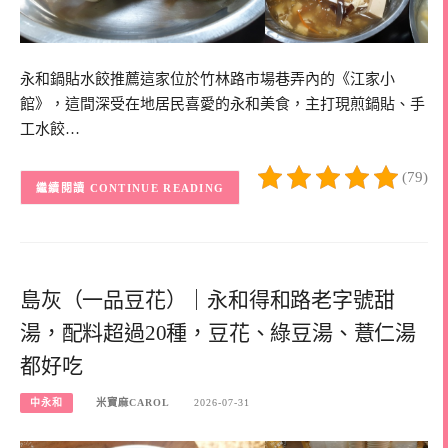
永和鍋貼水餃推薦這家位於竹林路市場巷弄內的《江家小
館》，這間深受在地居民喜愛的永和美食，主打現煎鍋貼、手
工水餃…
(79)
CONTINUE READING
島灰（一品豆花）｜永和得和路老字號甜
湯，配料超過20種，豆花、綠豆湯、薏仁湯
都好吃
中永和
米寶麻CAROL
2026-07-31