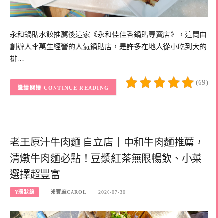
永和鍋貼水餃推薦後這家《永和佳佳香鍋貼專賣店》，這間由
創辦人李萬生經營的人氣鍋貼店，是許多在地人從小吃到大的
排…
(69)
CONTINUE READING
老王原汁牛肉麵 自立店｜中和牛肉麵推薦，
清燉牛肉麵必點！豆漿紅茶無限暢飲、小菜
選擇超豐富
Y環狀線
米寶麻CAROL
2026-07-30