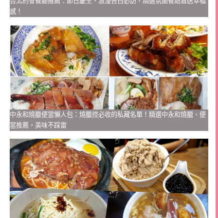
台北約會餐廳推薦：節日慶生、浪漫告白必訪，精選氛圍餐點直送幸福
感！
中永和燒臘便當懶人包：燒臘控必收的私藏名單！精選中永和燒臘、便
當推薦，美味不踩雷