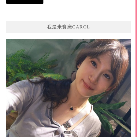
章
導
覽
我是米寶麻CAROL