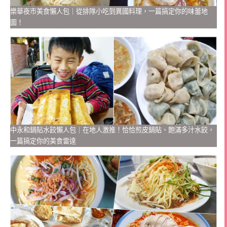
樂華夜市美食懶人包｜從排隊小吃到異國料理，一篇搞定你的味蕾地
圖！
中永和鍋貼水餃懶人包｜在地人激推！恰恰煎皮鍋貼、飽滿多汁水餃，
一篇搞定你的美食雷達