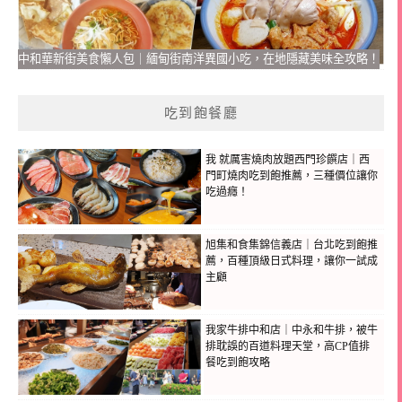
中和華新街美食懶人包｜緬甸街南洋異國小吃，在地隱藏美味全攻略！
吃到飽餐廳
我 就厲害燒肉放題西門珍饌店｜西
門町燒肉吃到飽推薦，三種價位讓你
吃過癮！
旭集和食集錦信義店｜台北吃到飽推
薦，百種頂級日式料理，讓你一試成
主顧
我家牛排中和店｜中永和牛排，被牛
排耽誤的百道料理天堂，高CP值排
餐吃到飽攻略