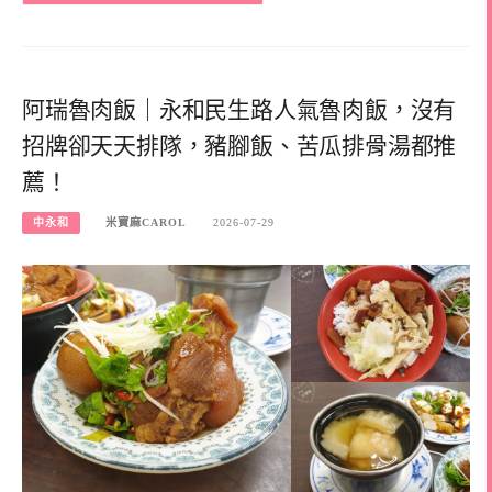
阿瑞魯肉飯｜永和民生路人氣魯肉飯，沒有
招牌卻天天排隊，豬腳飯、苦瓜排骨湯都推
薦！
中永和
米寶麻CAROL
2026-07-29