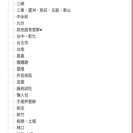
三峽
三重、蘆洲、新莊、五股、泰山
中永和
九份
其他甜食嘗鮮♥
台中、彰化
台北市
台南
嘉義
團購趣
基隆
外島地區
宜蘭
廠商試吃
懶人包
手搖杯嘗鮮
新店
新竹
板橋、土城
林口