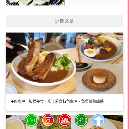
近期文章
任風咖哩｜板橋美食，柳丁熬煮特色咖哩、免費續飯續醬