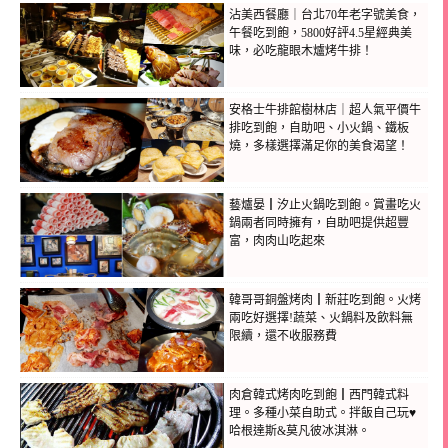
沾美西餐廳｜台北70年老字號美食，
午餐吃到飽，5800好評4.5星經典美
味，必吃龍眼木爐烤牛排！
安格士牛排館樹林店｜超人氣平價牛
排吃到飽，自助吧、小火鍋、鐵板
燒，多樣選擇滿足你的美食渴望！
藝爐晏┃汐止火鍋吃到飽。賞畫吃火
鍋兩者同時擁有，自助吧提供超豐
富，肉肉山吃起來
韓哥哥銅盤烤肉┃新莊吃到飽。火烤
兩吃好選擇!蔬菜、火鍋料及飲料無
限續，還不收服務費
肉倉韓式烤肉吃到飽┃西門韓式料
理。多種小菜自助式。拌飯自己玩♥
哈根達斯&莫凡彼冰淇淋。