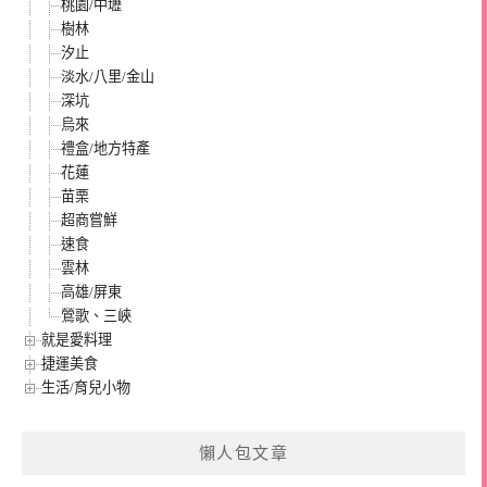
桃園/中壢
樹林
汐止
淡水/八里/金山
深坑
烏來
禮盒/地方特產
花蓮
苗栗
超商嘗鮮
速食
雲林
高雄/屏東
鶯歌、三峽
就是愛料理
捷運美食
生活/育兒小物
懶人包文章