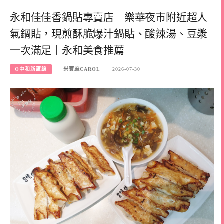
永和佳佳香鍋貼專賣店｜樂華夜市附近超人
氣鍋貼，現煎酥脆爆汁鍋貼、酸辣湯、豆漿
一次滿足｜永和美食推薦
O中和新蘆線
米寶麻CAROL
2026-07-30