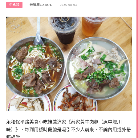
中永和
米寶麻CAROL
2026-08-03
永和保平路美食小吃推薦這家《蔡家黃牛肉麵（原中壢川
味）》，每到用餐時段總是吸引不少人前來，不論內用或外帶
都相當…