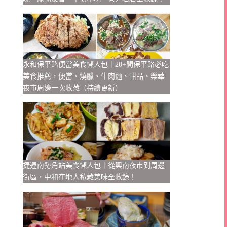
永和保平路便當美食懶人包｜20+間保平路必吃
美食推薦，便當、燒臘、牛肉麵、甜品、樂華
夜市周邊一次收藏（持續更新）
捷運南勢角站美食懶人包｜從興南夜市到周邊
街區，中和在地人私藏美味全收錄！