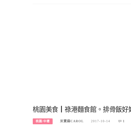
桃園美食┃祿港麵食館。排骨飯好
米寶麻CAROL
2017-10-14
1
桃園/中壢