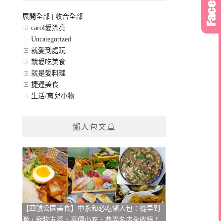
展開全部
|
收合全部
carol愛漂亮
Uncategorized
就愛到處玩
就愛吃美食
就是愛料理
捷運美食
生活/育兒小物
懶人包文章
【四號公園美食】中永和必吃懶人包：從早到
晚，寵物友善、平價小吃、巷弄名店全收錄！