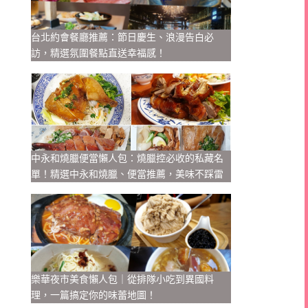
台北約會餐廳推薦：節日慶生、浪漫告白必
訪，精選氛圍餐點直送幸福感！
中永和燒臘便當懶人包：燒臘控必收的私藏名
單！精選中永和燒臘、便當推薦，美味不踩雷
樂華夜市美食懶人包｜從排隊小吃到異國料
理，一篇搞定你的味蕾地圖！