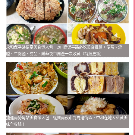
永和保平路便當美食懶人包｜20+間保平路必吃美食推薦，便當、燒
臘、牛肉麵、甜品、樂華夜市周邊一次收藏（持續更新）
捷運南勢角站美食懶人包｜從興南夜市到周邊街區，中和在地人私藏美
味全收錄！