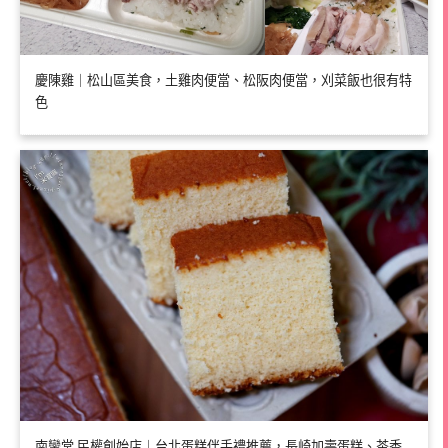
慶陳雞｜松山區美食，土雞肉便當、松阪肉便當，刈菜飯也很有特
色
南蠻堂 民權創始店｜台北蛋糕伴手禮推薦，長崎加壽蛋糕、茶香