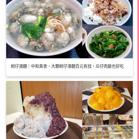
蚵仔湯麵｜中和美食，大顆蚵仔湯麵百元有找，瓜仔肉飯也好吃