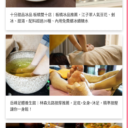
十分甜品冰品 板橋雙十店｜板橋冰品推薦，江子翠人氣豆花、剉
冰、甜湯，配料超過20種、內用免費續冰續糖水
岳峰足體養生館｜林森北路按摩推薦，足底+全身+沐足，精準按壓
讓你一身鬆！