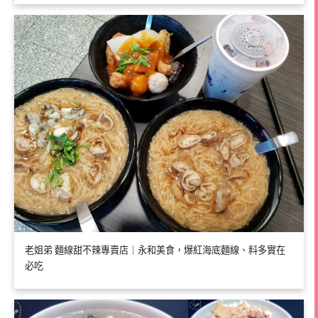
老姐弟 麵線甜不辣專賣店｜永和美食，爆紅海底麵線、料多實在
必吃