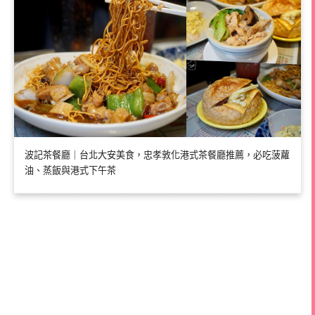
波記茶餐廳｜台北大安美食，忠孝敦化港式茶餐廳推薦，必吃菠蘿
油、蒸飯與港式下午茶