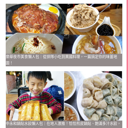
樂華夜市美食懶人包｜從排隊小吃到異國料理，一篇搞定你的味蕾地
圖！
中永和鍋貼水餃懶人包｜在地人激推！恰恰煎皮鍋貼、飽滿多汁水餃，