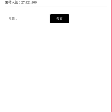
累積人氣：27,821,806
搜
尋
關
鍵
字: