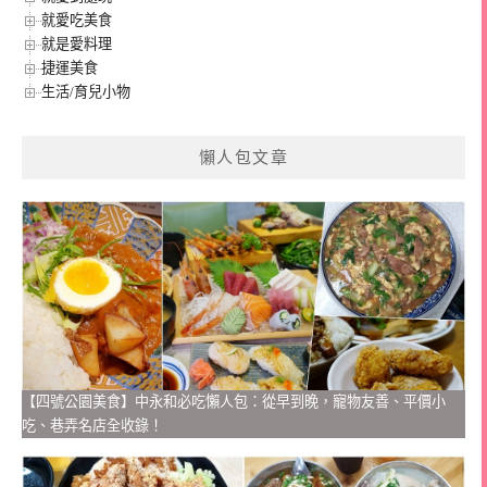
就愛吃美食
就是愛料理
捷運美食
生活/育兒小物
懶人包文章
【四號公園美食】中永和必吃懶人包：從早到晚，寵物友善、平價小
吃、巷弄名店全收錄！