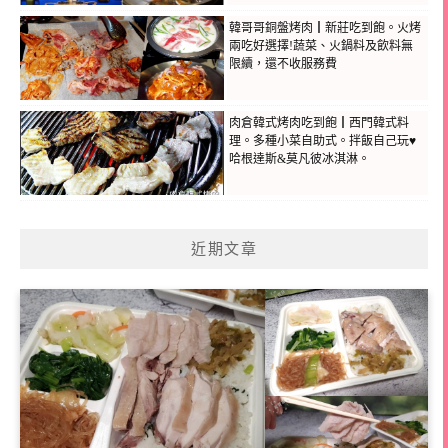
韓哥哥銅盤烤肉┃新莊吃到飽。火烤
兩吃好選擇!蔬菜、火鍋料及飲料無
限續，還不收服務費
肉倉韓式烤肉吃到飽┃西門韓式料
理。多種小菜自助式。拌飯自己玩♥
哈根達斯&莫凡彼冰淇淋。
近期文章