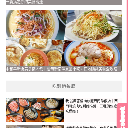
一篇搞定你的美食雷達
中和華新街美食懶人包｜緬甸街南洋異國小吃，在地隱藏美味全攻略！
吃到飽餐廳
我 就厲害燒肉放題西門珍饌店｜西
門町燒肉吃到飽推薦，三種價位讓你
吃過癮！