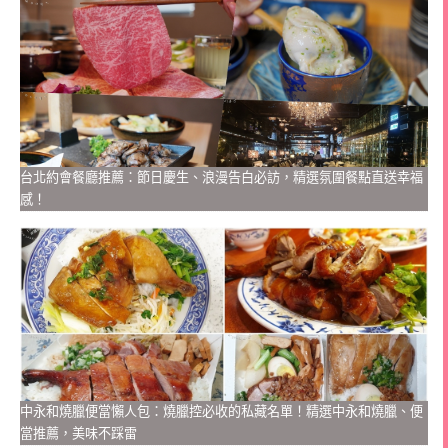
台北約會餐廳推薦：節日慶生、浪漫告白必訪，精選氛圍餐點直送幸福
感！
中永和燒臘便當懶人包：燒臘控必收的私藏名單！精選中永和燒臘、便
當推薦，美味不踩雷