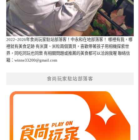
2022~2026年食尚玩家駐站部落客！中永和在地部落客！ 哪裡有我，哪
裡就有美食足跡 有米寶、米粒兩個寶貝，喜歡帶著孩子用相機探索世
界，同吃同玩也同樂 有相關問題或推薦的美食都可以洽詢我喔 聯絡信
箱：
winne33200@gmail.com
食尚玩家駐站部落客