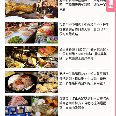
旭集和食集錦信義店｜台北吃到飽推
薦，百種頂級日式料理，讓你一試成
主顧
我家牛排中和店｜中永和牛排，被牛
排耽誤的百道料理天堂，高CP值排
餐吃到飽攻略
沾美西餐廳｜台北70年老字號美食，
午餐吃到飽，5800好評4.5星經典美
味，必吃龍眼木爐烤牛排！
安格士牛排館樹林店｜超人氣平價牛
排吃到飽，自助吧、小火鍋、鐵板
燒，多樣選擇滿足你的美食渴望！
藝爐晏┃汐止火鍋吃到飽。賞畫吃火
鍋兩者同時擁有，自助吧提供超豐
富，肉肉山吃起來