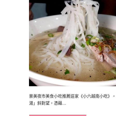
景美夜市美食小吃推薦這家《小六越南小吃》，
湯」斜對望，憑藉…