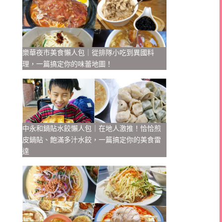
樂華夜市美食懶人包｜從排隊小吃到異國料
理，一篇搞定你的味蕾地圖！
中永和鍋貼水餃懶人包｜在地人激推！恰恰煎
皮鍋貼、飽滿多汁水餃，一篇搞定你的美食雷
達