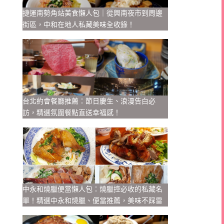
捷運南勢角站美食懶人包｜從興南夜市到周邊
街區，中和在地人私藏美味全收錄！
台北約會餐廳推薦：節日慶生、浪漫告白必
訪，精選氛圍餐點直送幸福感！
中永和燒臘便當懶人包：燒臘控必收的私藏名
單！精選中永和燒臘、便當推薦，美味不踩雷