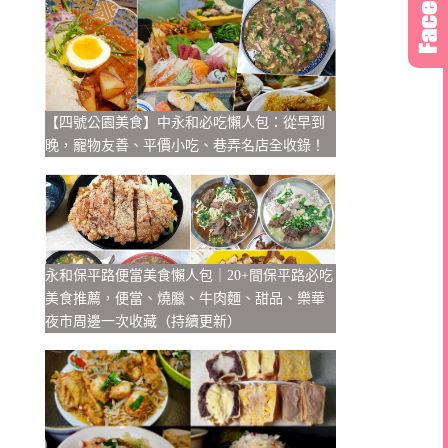
【四號公園美食】中永和必吃懶人包：從早到
晚，寵物友善、平價小吃、巷弄名店全收錄！
永和保平路便當美食懶人包｜20+間保平路必吃
美食推薦，便當、燒臘、牛肉麵、甜品、樂華
夜市周邊一次收藏（持續更新）