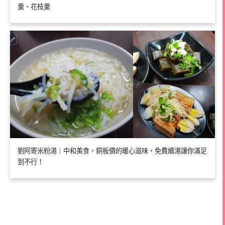
羹、花枝羹
劉阿寄米粉湯｜中和美食，銅板價的暖心滋味，免費續湯讓你滿足
到不行！