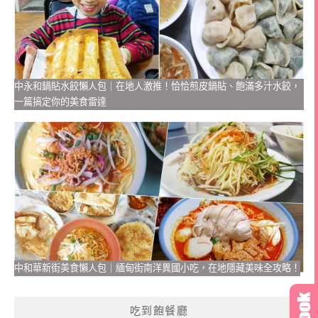
中永和鍋貼水餃懶人包｜在地人激推！恰恰煎皮鍋貼、飽滿多汁水餃，
一篇搞定你的美食雷達
中和華新街美食懶人包｜緬甸街南洋異國小吃，在地隱藏美味全攻略！
吃到飽餐廳