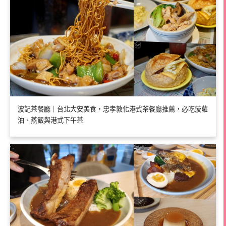
波記茶餐廳｜台北大安美食，忠孝敦化港式茶餐廳推薦，必吃菠蘿
油、蒸飯與港式下午茶