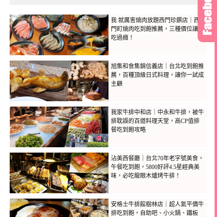
我 就厲害燒肉放題西門珍饌店｜西
門町燒肉吃到飽推薦，三種價位讓你
吃過癮！
旭集和食集錦信義店｜台北吃到飽推
薦，百種頂級日式料理，讓你一試成
主顧
我家牛排中和店｜中永和牛排，被牛
排耽誤的百道料理天堂，高CP值排
餐吃到飽攻略
沾美西餐廳｜台北70年老字號美食，
午餐吃到飽，5800好評4.5星經典美
味，必吃龍眼木爐烤牛排！
安格士牛排館樹林店｜超人氣平價牛
排吃到飽，自助吧、小火鍋、鐵板