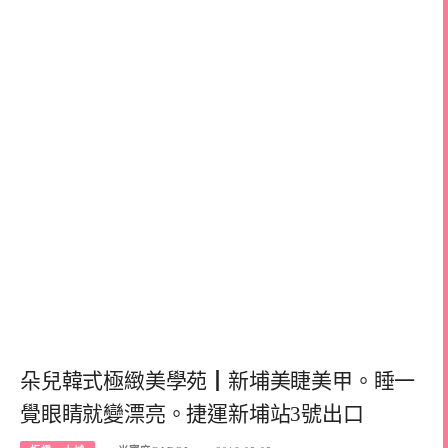
朵兒韓式極緻美學苑┃新埔美睫美甲。睡一
覺眼睛就變漂亮。捷運新埔站3號出口