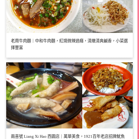
老周牛肉麵｜中和牛肉麵，紅燒微辣過癮，清燉清爽鹹香，小菜選
擇豐富
兩喜號 Liang Xi Hao 西園店｜萬華美食，1921百年老店招牌魷魚