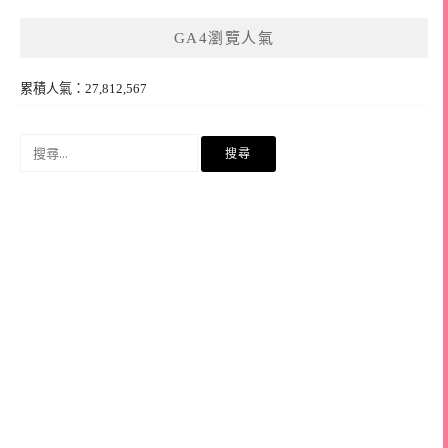
GA4瀏覽人氣
累積人氣：27,812,567
搜
尋
關
鍵
字: