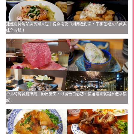
捷運南勢角站美食懶人包｜從興南夜市到周邊街區，中和在地人私藏美
味全收錄！
台北約會餐廳推薦：節日慶生、浪漫告白必訪，精選氛圍餐點直送幸福
感！