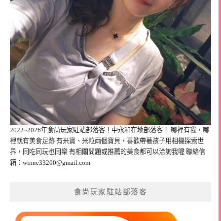
2022~2026年食尚玩家駐站部落客！中永和在地部落客！ 哪裡有我，哪
裡就有美食足跡 有米寶、米粒兩個寶貝，喜歡帶著孩子用相機探索世
界，同吃同玩也同樂 有相關問題或推薦的美食都可以洽詢我喔 聯絡信
箱：
winne33200@gmail.com
食尚玩家駐站部落客