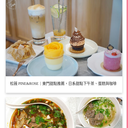
松薇 PINE&ROSE｜東門甜點推薦，日系甜點下午茶、蛋糕與咖啡