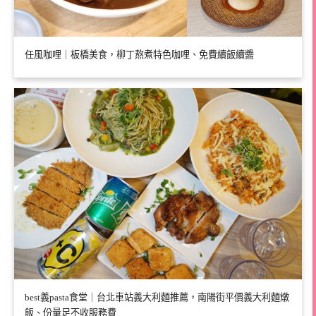
任風咖哩｜板橋美食，柳丁熬煮特色咖哩、免費續飯續醬
best義pasta食堂｜台北車站義大利麵推薦，南陽街平價義大利麵燉
飯、份量足不收服務費