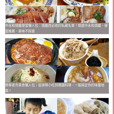
中永和燒臘便當懶人包：燒臘控必收的私藏名單！精選中永和燒臘、便
當推薦，美味不踩雷
樂華夜市美食懶人包｜從排隊小吃到異國料理，一篇搞定你的味蕾地
圖！