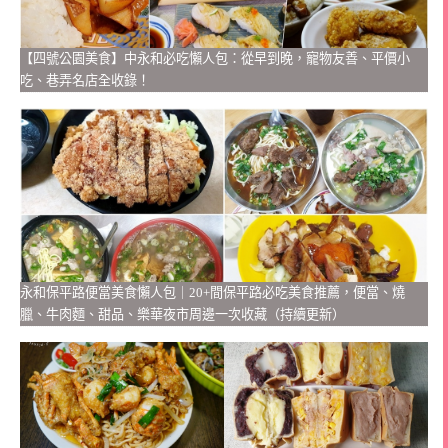
【四號公園美食】中永和必吃懶人包：從早到晚，寵物友善、平價小
吃、巷弄名店全收錄！
永和保平路便當美食懶人包｜20+間保平路必吃美食推薦，便當、燒
臘、牛肉麵、甜品、樂華夜市周邊一次收藏（持續更新）