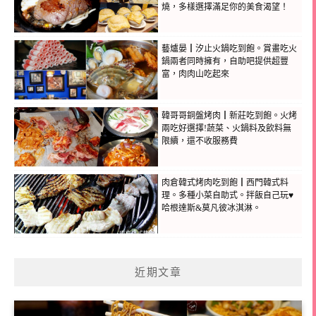
燒，多樣選擇滿足你的美食渴望！
藝爐晏┃汐止火鍋吃到飽。賞畫吃火
鍋兩者同時擁有，自助吧提供超豐
富，肉肉山吃起來
韓哥哥銅盤烤肉┃新莊吃到飽。火烤
兩吃好選擇!蔬菜、火鍋料及飲料無
限續，還不收服務費
肉倉韓式烤肉吃到飽┃西門韓式料
理。多種小菜自助式。拌飯自己玩♥
哈根達斯&莫凡彼冰淇淋。
近期文章