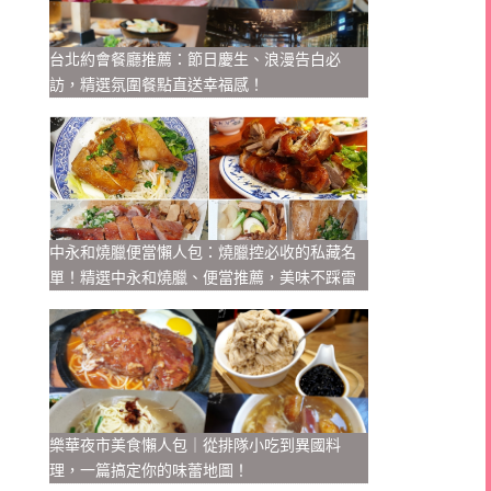
台北約會餐廳推薦：節日慶生、浪漫告白必
訪，精選氛圍餐點直送幸福感！
中永和燒臘便當懶人包：燒臘控必收的私藏名
單！精選中永和燒臘、便當推薦，美味不踩雷
樂華夜市美食懶人包｜從排隊小吃到異國料
理，一篇搞定你的味蕾地圖！