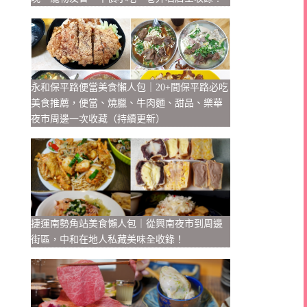
永和保平路便當美食懶人包｜20+間保平路必吃
美食推薦，便當、燒臘、牛肉麵、甜品、樂華
夜市周邊一次收藏（持續更新）
捷運南勢角站美食懶人包｜從興南夜市到周邊
街區，中和在地人私藏美味全收錄！