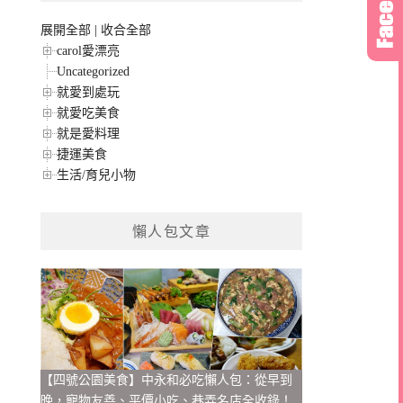
展開全部
|
收合全部
carol愛漂亮
Uncategorized
就愛到處玩
就愛吃美食
就是愛料理
捷運美食
生活/育兒小物
懶人包文章
【四號公園美食】中永和必吃懶人包：從早到
晚，寵物友善、平價小吃、巷弄名店全收錄！