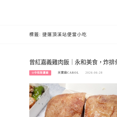
標籤:
捷運頂溪站便當小吃
曾紅嘉義雞肉飯｜永和美食，炸排
米寶麻CAROL
2026-06-28
O中和新蘆線