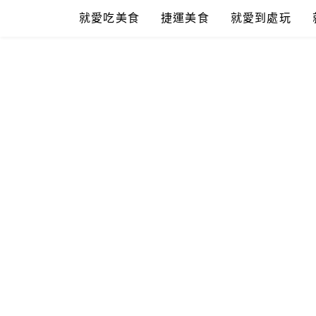
Skip
就愛吃美食
捷運美食
就愛到處玩
to
content