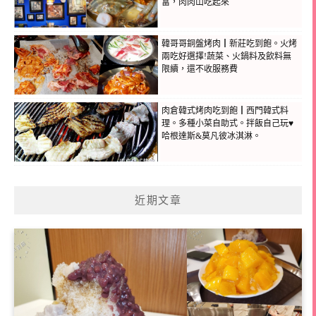
富，肉肉山吃起來
韓哥哥銅盤烤肉┃新莊吃到飽。火烤
兩吃好選擇!蔬菜、火鍋料及飲料無
限續，還不收服務費
肉倉韓式烤肉吃到飽┃西門韓式料
理。多種小菜自助式。拌飯自己玩♥
哈根達斯&莫凡彼冰淇淋。
近期文章