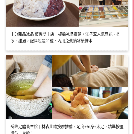
十分甜品冰品 板橋雙十店｜板橋冰品推薦，江子翠人氣豆花、剉
冰、甜湯，配料超過20種、內用免費續冰續糖水
岳峰足體養生館｜林森北路按摩推薦，足底+全身+沐足，精準按壓
讓你一身鬆！