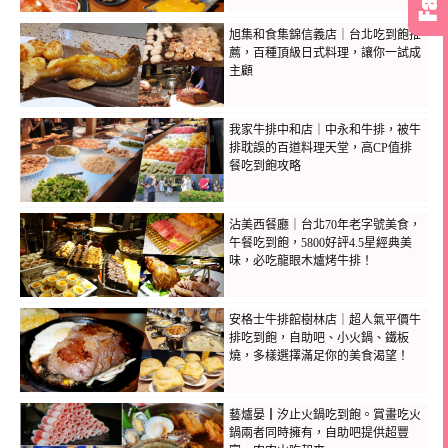
旭集和食集錦信義店｜台北吃到飽推
薦，百種頂級日式料理，讓你一試成
主顧
我家牛排中和店｜中永和牛排，被牛
排耽誤的百道料理天堂，高CP值排
餐吃到飽攻略
沾美西餐廳｜台北70年老字號美食，
午餐吃到飽，5800好評4.5星經典美
味，必吃龍眼木爐烤牛排！
安格士牛排館樹林店｜超人氣平價牛
排吃到飽，自助吧、小火鍋、鐵板
燒，多樣選擇滿足你的美食渴望！
藝爐晏┃汐止火鍋吃到飽。賞畫吃火
鍋兩者同時擁有，自助吧提供超豐