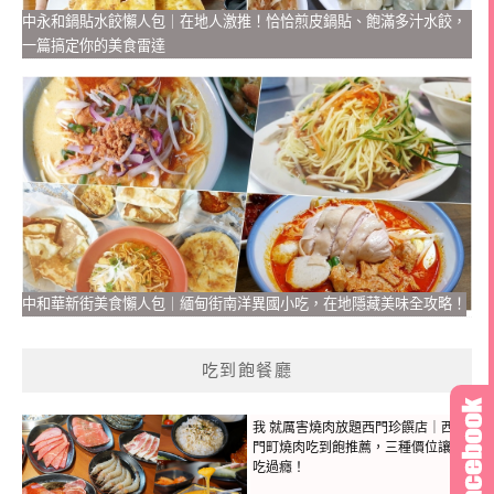
中永和鍋貼水餃懶人包｜在地人激推！恰恰煎皮鍋貼、飽滿多汁水餃，
一篇搞定你的美食雷達
中和華新街美食懶人包｜緬甸街南洋異國小吃，在地隱藏美味全攻略！
吃到飽餐廳
我 就厲害燒肉放題西門珍饌店｜西
門町燒肉吃到飽推薦，三種價位讓你
吃過癮！