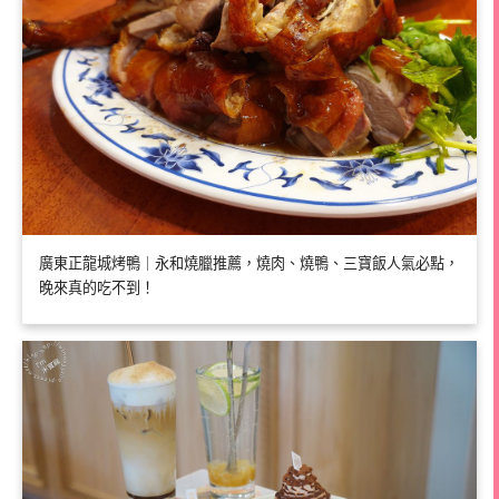
廣東正龍城烤鴨｜永和燒臘推薦，燒肉、燒鴨、三寶飯人氣必點，
晚來真的吃不到！