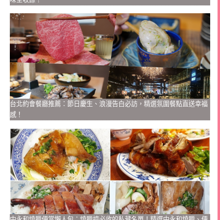
台北約會餐廳推薦：節日慶生、浪漫告白必訪，精選氛圍餐點直送幸福
感！
中永和燒臘便當懶人包：燒臘控必收的私藏名單！精選中永和燒臘、便