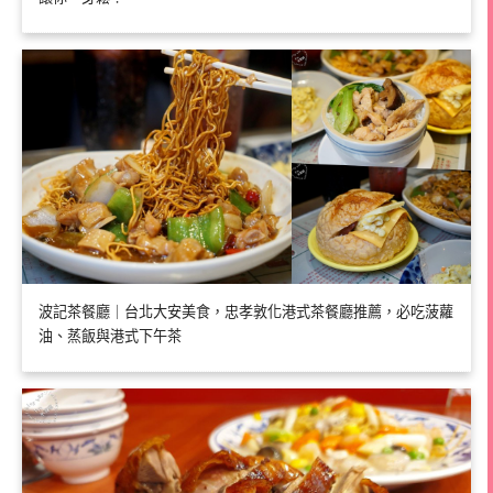
波記茶餐廳｜台北大安美食，忠孝敦化港式茶餐廳推薦，必吃菠蘿
油、蒸飯與港式下午茶