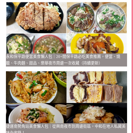
永和保平路便當美食懶人包｜20+間保平路必吃美食推薦，便當、燒
臘、牛肉麵、甜品、樂華夜市周邊一次收藏（持續更新）
捷運南勢角站美食懶人包｜從興南夜市到周邊街區，中和在地人私藏美
味全收錄！