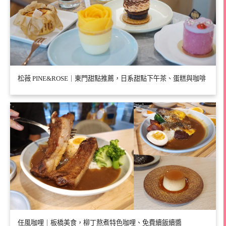
松薇 PINE&ROSE｜東門甜點推薦，日系甜點下午茶、蛋糕與咖啡
任風咖哩｜板橋美食，柳丁熬煮特色咖哩、免費續飯續醬