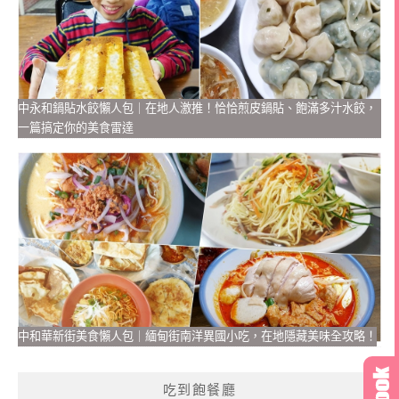
中永和鍋貼水餃懶人包｜在地人激推！恰恰煎皮鍋貼、飽滿多汁水餃，
一篇搞定你的美食雷達
中和華新街美食懶人包｜緬甸街南洋異國小吃，在地隱藏美味全攻略！
吃到飽餐廳