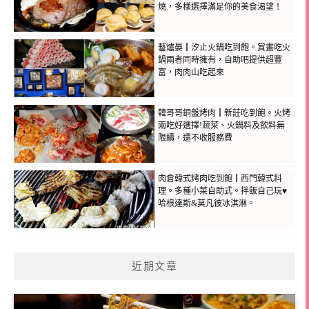
燒，多樣選擇滿足你的美食渴望！
藝爐晏┃汐止火鍋吃到飽。賞畫吃火
鍋兩者同時擁有，自助吧提供超豐
富，肉肉山吃起來
韓哥哥銅盤烤肉┃新莊吃到飽。火烤
兩吃好選擇!蔬菜、火鍋料及飲料無
限續，還不收服務費
肉倉韓式烤肉吃到飽┃西門韓式料
理。多種小菜自助式。拌飯自己玩♥
哈根達斯&莫凡彼冰淇淋。
近期文章