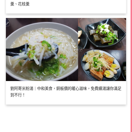
羹、花枝羹
劉阿寄米粉湯｜中和美食，銅板價的暖心滋味，免費續湯讓你滿足
到不行！