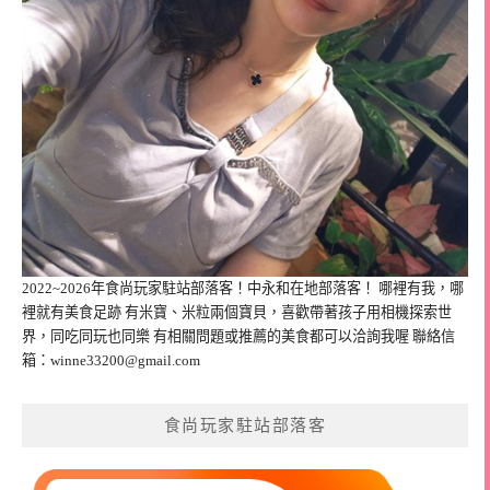
2022~2026年食尚玩家駐站部落客！中永和在地部落客！ 哪裡有我，哪
裡就有美食足跡 有米寶、米粒兩個寶貝，喜歡帶著孩子用相機探索世
界，同吃同玩也同樂 有相關問題或推薦的美食都可以洽詢我喔 聯絡信
箱：
winne33200@gmail.com
食尚玩家駐站部落客