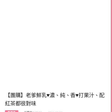
【團購】老爹鮮乳♥濃、純、香♥打果汁、配
紅茶都很對味