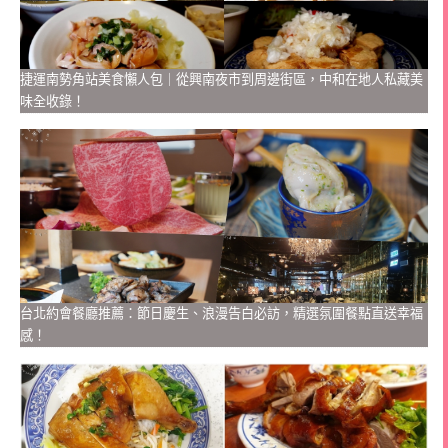
捷運南勢角站美食懶人包｜從興南夜市到周邊街區，中和在地人私藏美
味全收錄！
台北約會餐廳推薦：節日慶生、浪漫告白必訪，精選氛圍餐點直送幸福
感！