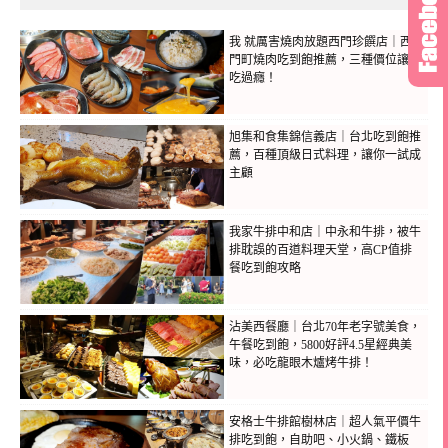
我 就厲害燒肉放題西門珍饌店｜西
門町燒肉吃到飽推薦，三種價位讓你
吃過癮！
旭集和食集錦信義店｜台北吃到飽推
薦，百種頂級日式料理，讓你一試成
主顧
我家牛排中和店｜中永和牛排，被牛
排耽誤的百道料理天堂，高CP值排
餐吃到飽攻略
沾美西餐廳｜台北70年老字號美食，
午餐吃到飽，5800好評4.5星經典美
味，必吃龍眼木爐烤牛排！
安格士牛排館樹林店｜超人氣平價牛
排吃到飽，自助吧、小火鍋、鐵板