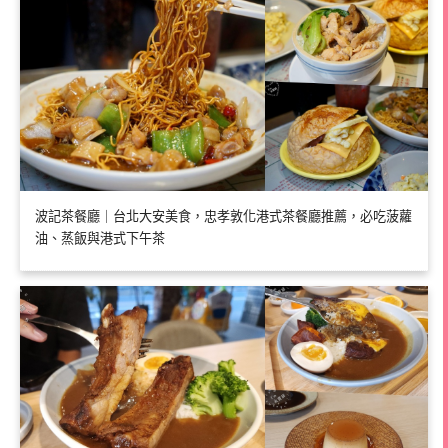
波記茶餐廳｜台北大安美食，忠孝敦化港式茶餐廳推薦，必吃菠蘿
油、蒸飯與港式下午茶