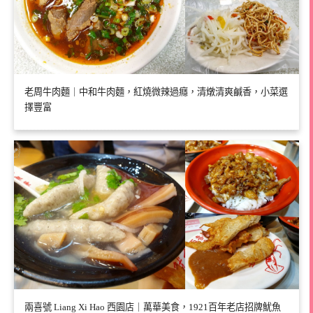
老周牛肉麵｜中和牛肉麵，紅燒微辣過癮，清燉清爽鹹香，小菜選
擇豐富
兩喜號 Liang Xi Hao 西園店｜萬華美食，1921百年老店招牌魷魚