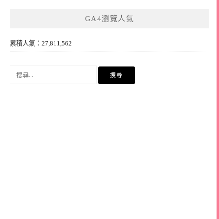
GA4瀏覽人氣
累積人氣：27,811,562
搜
尋
關
鍵
字: