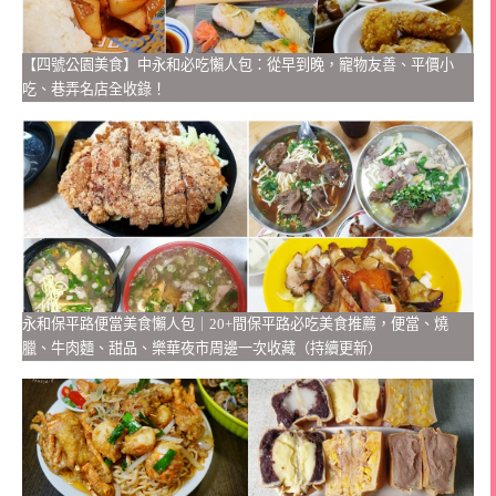
【四號公園美食】中永和必吃懶人包：從早到晚，寵物友善、平價小
吃、巷弄名店全收錄！
永和保平路便當美食懶人包｜20+間保平路必吃美食推薦，便當、燒
臘、牛肉麵、甜品、樂華夜市周邊一次收藏（持續更新）