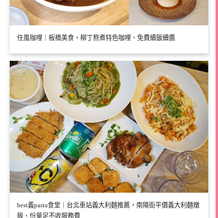
任風咖哩｜板橋美食，柳丁熬煮特色咖哩、免費續飯續醬
best義pasta食堂｜台北車站義大利麵推薦，南陽街平價義大利麵燉
飯、份量足不收服務費