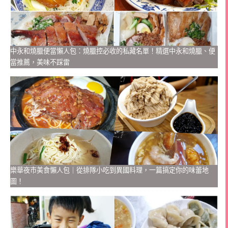
中永和燒臘便當懶人包：燒臘控必收的私藏名單！精選中永和燒臘、便
當推薦，美味不踩雷
樂華夜市美食懶人包｜從排隊小吃到異國料理，一篇搞定你的味蕾地
圖！