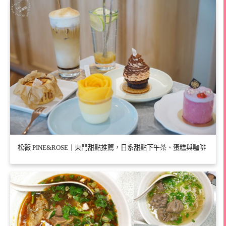
松薇 PINE&ROSE｜東門甜點推薦，日系甜點下午茶、蛋糕與咖啡