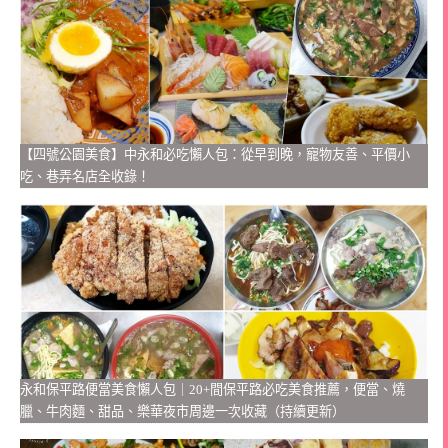
【四號公園美食】中永和必吃懶人包：從早到晚，寵物友善、平價小
吃、巷弄名店全收錄！
永和保平路便當美食懶人包｜20+間保平路必吃美食推薦，便當、燒
臘、牛肉麵、甜品、樂華夜市周邊一次收藏（持續更新）