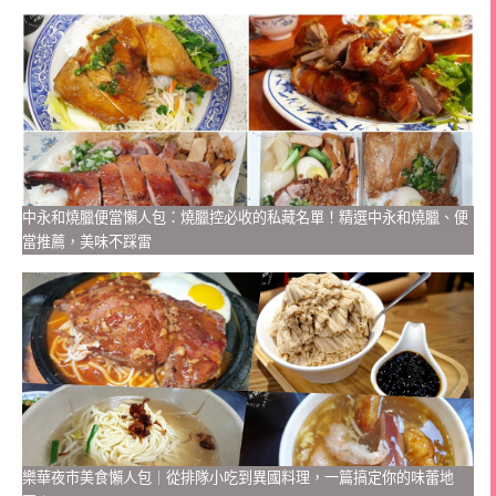
中永和燒臘便當懶人包：燒臘控必收的私藏名單！精選中永和燒臘、便
當推薦，美味不踩雷
樂華夜市美食懶人包｜從排隊小吃到異國料理，一篇搞定你的味蕾地