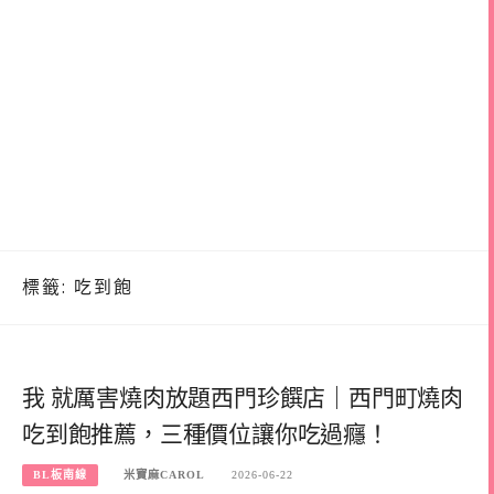
標籤:
吃到飽
我 就厲害燒肉放題西門珍饌店｜西門町燒肉
吃到飽推薦，三種價位讓你吃過癮！
BL板南線
米寶麻CAROL
2026-06-22