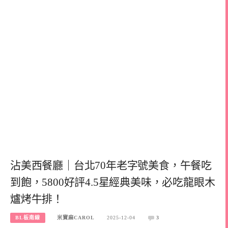
沾美西餐廳｜台北70年老字號美食，午餐吃
到飽，5800好評4.5星經典美味，必吃龍眼木
爐烤牛排！
BL板南線
米寶麻CAROL
2025-12-04
3