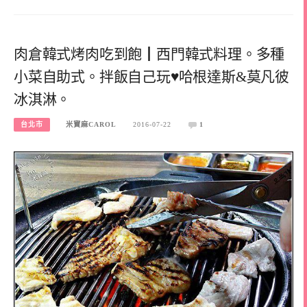
肉倉韓式烤肉吃到飽┃西門韓式料理。多種
小菜自助式。拌飯自己玩♥哈根達斯&莫凡彼
冰淇淋。
台北市
米寶麻CAROL
2016-07-22
1