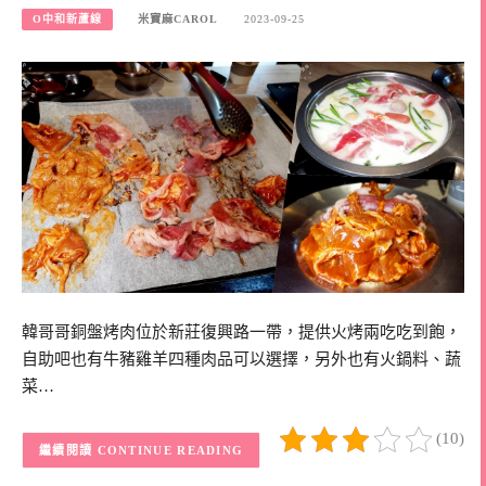
O中和新蘆線
米寶麻CAROL
2023-09-25
韓哥哥銅盤烤肉位於新莊復興路一帶，提供火烤兩吃吃到飽，
自助吧也有牛豬雞羊四種肉品可以選擇，另外也有火鍋料、蔬
菜…
(10)
CONTINUE READING