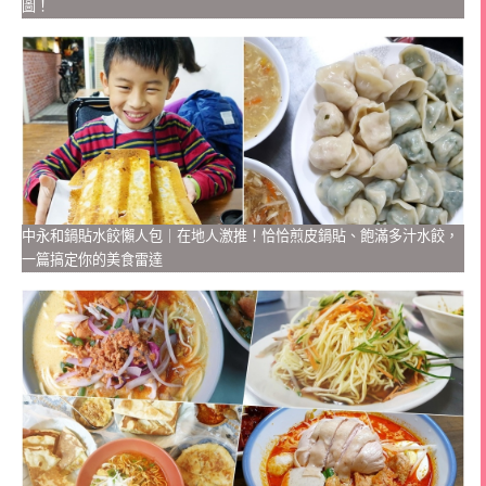
圖！
中永和鍋貼水餃懶人包｜在地人激推！恰恰煎皮鍋貼、飽滿多汁水餃，
一篇搞定你的美食雷達