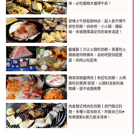
味，必吃龍眼木爐烤牛排！
安格士牛排館樹林店｜超人氣平價牛
排吃到飽，自助吧、小火鍋、鐵板
燒，多樣選擇滿足你的美食渴望！
藝爐晏┃汐止火鍋吃到飽。賞畫吃火
鍋兩者同時擁有，自助吧提供超豐
富，肉肉山吃起來
韓哥哥銅盤烤肉┃新莊吃到飽。火烤
兩吃好選擇!蔬菜、火鍋料及飲料無
限續，還不收服務費
肉倉韓式烤肉吃到飽┃西門韓式料
理。多種小菜自助式。拌飯自己玩♥
哈根達斯&莫凡彼冰淇淋。