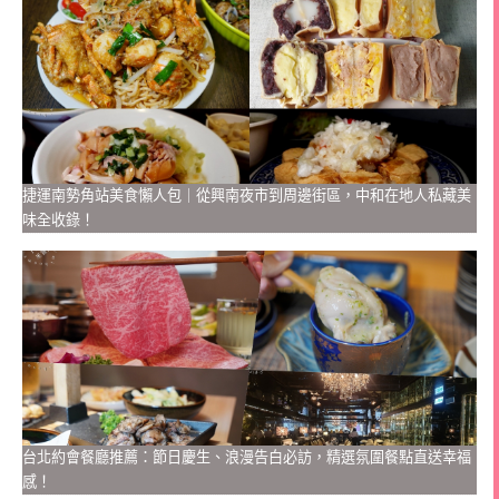
捷運南勢角站美食懶人包｜從興南夜市到周邊街區，中和在地人私藏美
味全收錄！
台北約會餐廳推薦：節日慶生、浪漫告白必訪，精選氛圍餐點直送幸福
感！