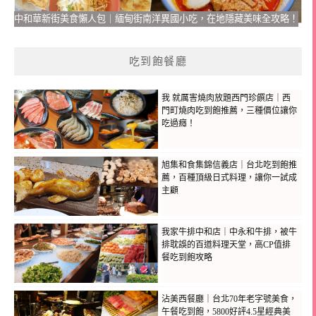
中和華新街美食懶人包｜緬甸街南洋異國小吃，在地隱藏美味全攻略！
吃到飽餐廳
我 就厲害燒肉放題西門珍饌店｜西
門町燒肉吃到飽推薦，三種價位讓你
吃過癮！
旭集和食集錦信義店｜台北吃到飽推
薦，百種頂級日式料理，讓你一試成
主顧
我家牛排中和店｜中永和牛排，被牛
排耽誤的百道料理天堂，高CP值排
餐吃到飽攻略
沾美西餐廳｜台北70年老字號美食，
午餐吃到飽，5800好評4.5星經典美