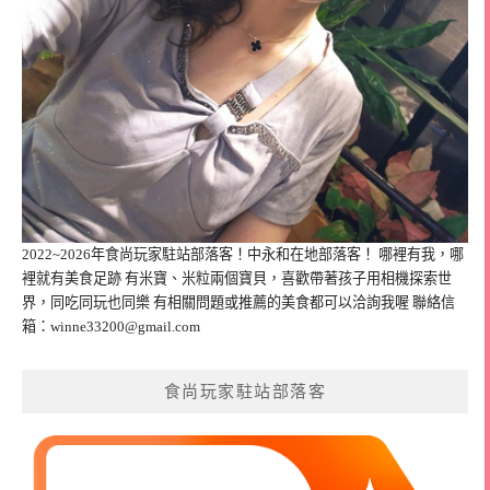
2022~2026年食尚玩家駐站部落客！中永和在地部落客！ 哪裡有我，哪
裡就有美食足跡 有米寶、米粒兩個寶貝，喜歡帶著孩子用相機探索世
界，同吃同玩也同樂 有相關問題或推薦的美食都可以洽詢我喔 聯絡信
箱：
winne33200@gmail.com
食尚玩家駐站部落客