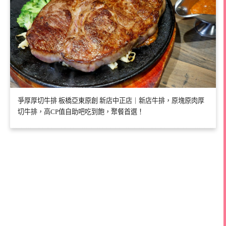
爭厚厚切牛排 板橋亞東原創 新店中正店｜新店牛排，原塊原肉厚
切牛排，高CP值自助吧吃到飽，聚餐首選！