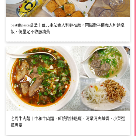
best義pasta食堂｜台北車站義大利麵推薦，南陽街平價義大利麵燉
飯、份量足不收服務費
老周牛肉麵｜中和牛肉麵，紅燒微辣過癮，清燉清爽鹹香，小菜選
擇豐富