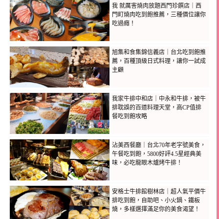
我 就厲害燒肉放題西門珍饌店｜西
門町燒肉吃到飽推薦，三種價位讓你
吃過癮！
旭集和食集錦信義店｜台北吃到飽推
薦，百種頂級日式料理，讓你一試成
主顧
我家牛排中和店｜中永和牛排，被牛
排耽誤的百道料理天堂，高CP值排
餐吃到飽攻略
沾美西餐廳｜台北70年老字號美食，
午餐吃到飽，5800好評4.5星經典美
味，必吃龍眼木爐烤牛排！
安格士牛排館樹林店｜超人氣平價牛
排吃到飽，自助吧、小火鍋、鐵板
燒，多樣選擇滿足你的美食渴望！