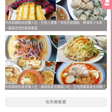
中永和鍋貼水餃懶人包｜在地人激推！恰恰煎皮鍋貼、飽滿多汁水餃，
一篇搞定你的美食雷達
中和華新街美食懶人包｜緬甸街南洋異國小吃，在地隱藏美味全攻略！
吃到飽餐廳