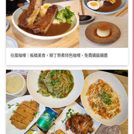
任風咖哩｜板橋美食，柳丁熬煮特色咖哩、免費續飯續醬