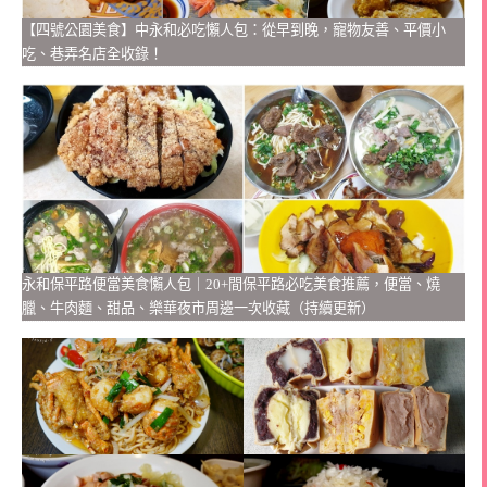
【四號公園美食】中永和必吃懶人包：從早到晚，寵物友善、平價小
吃、巷弄名店全收錄！
永和保平路便當美食懶人包｜20+間保平路必吃美食推薦，便當、燒
臘、牛肉麵、甜品、樂華夜市周邊一次收藏（持續更新）