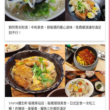
劉阿寄米粉湯｜中和美食，銅板價的暖心滋味，免費續湯讓你滿足
到不行！
YAYOI彌生軒 板橋車站店｜板橋環球美食，日式定食一次吃三
種！炸豬排、豪華煮、鰻魚三吃都好滿足