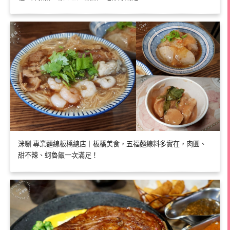
洣唰 專業麵線板橋總店｜板橋美食，五福麵線料多實在，肉圓、
甜不辣、蚵魯飯一次滿足！