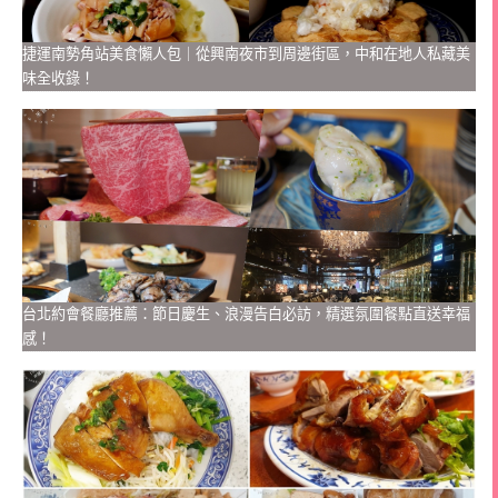
捷運南勢角站美食懶人包｜從興南夜市到周邊街區，中和在地人私藏美
味全收錄！
台北約會餐廳推薦：節日慶生、浪漫告白必訪，精選氛圍餐點直送幸福
感！