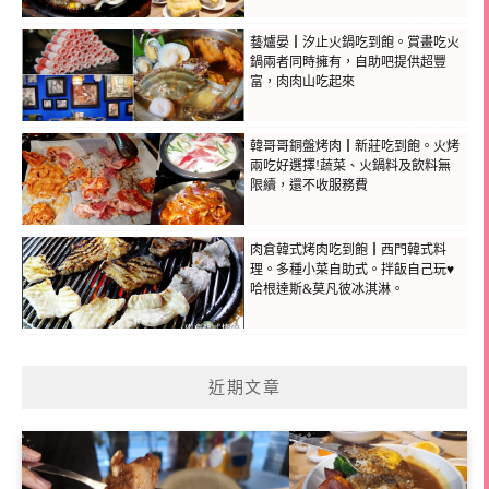
藝爐晏┃汐止火鍋吃到飽。賞畫吃火
鍋兩者同時擁有，自助吧提供超豐
富，肉肉山吃起來
韓哥哥銅盤烤肉┃新莊吃到飽。火烤
兩吃好選擇!蔬菜、火鍋料及飲料無
限續，還不收服務費
肉倉韓式烤肉吃到飽┃西門韓式料
理。多種小菜自助式。拌飯自己玩♥
哈根達斯&莫凡彼冰淇淋。
近期文章