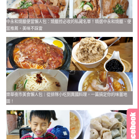
中永和燒臘便當懶人包：燒臘控必收的私藏名單！精選中永和燒臘、便
當推薦，美味不踩雷
樂華夜市美食懶人包｜從排隊小吃到異國料理，一篇搞定你的味蕾地
圖！